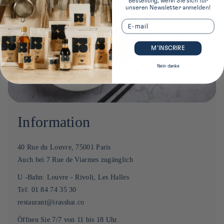
Bestellung, wenn Sie sich für
unseren Newsletter anmelden!
Email
M’INSCRIRE
Nein danke
Information
40 Rue du Louvre, 75001 Paris
Auch bei 7 Rue de Viarmes zugänglich
U -Bahn: Louvre - Rivoli, Les Halles
Tel: 01 84 74 35 30
restaurant@irasshai.co
Öffnen Sie 7/7 von 11 bis 18 Uhr.