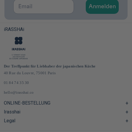
Email
Anmelden
iRASSHAi
Der Treffpunkt für Liebhaber der japanischen Küche
40 Rue du Louvre, 75001 Paris
01 84 74 35 30
hello@irasshai.co
ONLINE-BESTELLUNG
Irasshai
Hilfezentrum & FAQ
Lieferung und Versandkosten in Frankreich und Europa
Legal
Öffnungszeiten in der Rue du Louvre 40, Paris
Japanischer Online-Lebensmittelladen
Das iRASSHAi-Konzept
CGV