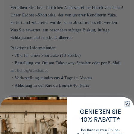
Verleihen Sie Ihren festlichen Anlässen einen Hauch von Japan!
Unser Erdbeer-Shortcake, der von unserer Konditorin Yuka
kreiert und zubereitet wurde, kann ab sofort bestellt werden.
Was Sie erwartet: ein besonders saftiger Biskuit, luftige
Schlagsahne und frische Erdbeeren.
Praktische Informationen
:
・70 € für einen Shortcake (10 Stücke)
・Bestellung vor Ort am Take-away-Schalter oder per E-Mail
an:
hello@irasshai.co
・Vorbestellung mindestens 4 Tage im Voraus
・Abholung in der Rue du Louvre 40, Paris
GENIEßEN SIE
10% RABATT*
bei Ihrer ersten Online-