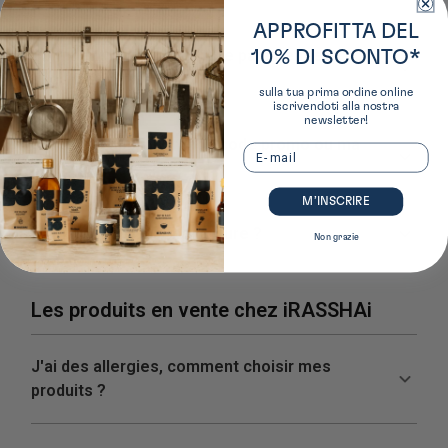
APPROFITTA DEL
10% DI SCONTO*
sulla tua prima ordine online
iscrivendoti alla nostra
newsletter!
Email
M’INSCRIRE
Non grazie