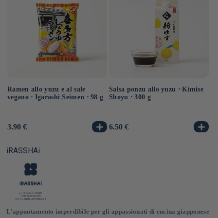
Ramen allo yuzu e al sale
Salsa ponzu allo yuzu ⋅ Kimise
Ra
vegano ⋅ Igarashi Seimen ⋅ 98 g
Shoyu ⋅ 300 g
ve
Prezzo
3.90 €
Prezzo
6.50 €
Pr
3.
di
di
di
listino
listino
li
iRASSHAi
L'appuntamento imperdibile per gli appassionati di cucina giapponese