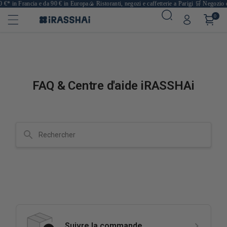
€* in Francia e da 90 € in Europa
🍙 Ristoranti, negozi e caffetterie a Parigi
🛒 Negozio onli
0