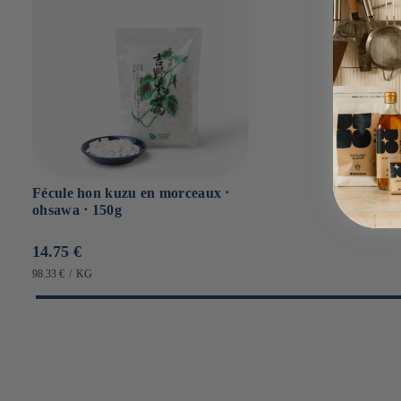
Fécule hon kuzu en morceaux ⋅
ohsawa ⋅ 150g
Prix
14.75 €
habituel
PRIX
PAR
98.33 €
/
KG
UNITAIRE