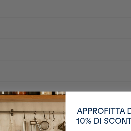
ne casserole 400ml d'eau, 50g de cette fécule, 50g de purée de sésame (bl
épaisse (vous pouvez voir le fond de la casserole), continuez de mélanger 5
ec les accompagnements de votre choix, de la sauce soja, wasabi, etc, pour l
nte
APPROFITTA 
10% DI SCON