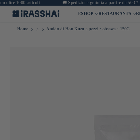
1000 articoli
🚚
Spedizione gratuita a partire da 50 €* in Franc
ESHOP
RESTAURANTS
R
Home
Amido di Hon Kuzu a pezzi ⋅ ohsawa ⋅ 150G