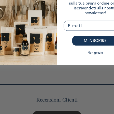
sulla tua prima ordine o
iscrivendoti alla nost
newsletter!
Email
M’INSCRIRE
Non grazie
Recensioni Clienti