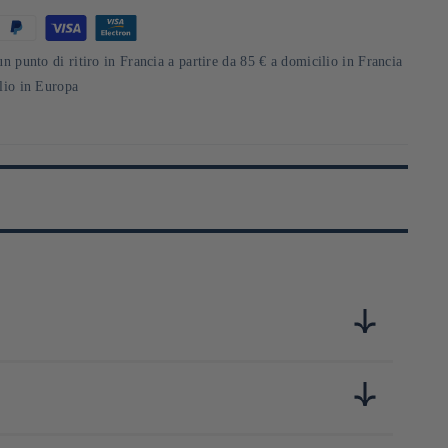
un punto di ritiro in Francia a partire da 85 € a domicilio in Francia
ilio in Europa
Ying et du yang dans l'alimentation en partant du principe
prendre de plaisir ne permettait d'adopter éternellement ce
a fois bon pour le corps comme le palais.