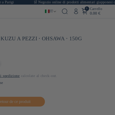
gi
🛒 Negozio online di prodotti alimentari giapponesi con oltre 
0
Carrello
IT
0.00 €
KUZU A PEZZI ⋅ OHSAWA ⋅ 150G
i spedizione
calcolate al check-out.
ne
retour de ce produit