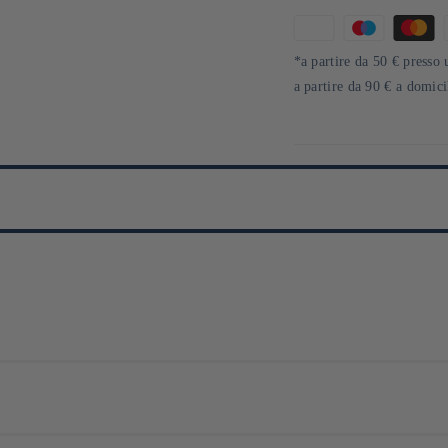
Metodi
di
*a partire da 50 € presso 
pagamento
a partire da 90 € a domic
e du mouvement macrobiotique. Il a cherché à introduire la philosophie du 
nt du principe que se contraindre à ne manger que des aliments sain sans y 
s travaux en ne cherchant à distribuer que des produits macrobiotiques à l