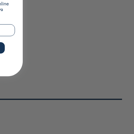
nline
ra