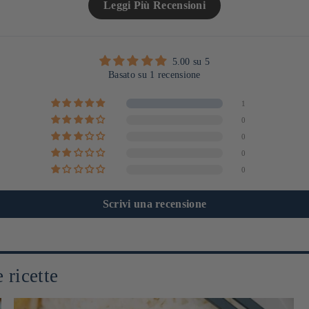
Leggi Più Recensioni
5.00 su 5
Basato su 1 recensione
1
0
0
0
0
Scrivi una recensione
 ricette