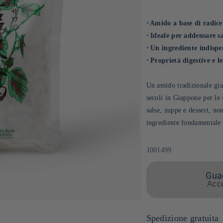
⋅ Amido a base di radic
⋅ Ideale per addensare sa
⋅ Un ingrediente indispe
⋅ Proprietà digestive e le
Un amido tradizionale giap
secoli in Giappone per le 
salse, zuppe e dessert, no
ingrediente fondamentale 
SKU:
1001499
Guad
Acce
Spedizione gratuita