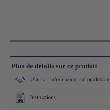
Plus de détails sur ce produit
Ulteriori informazioni sul produttore
George Ohsawa est un philosophe japonais né en 1893 à l'origin
Instructions
qu'une bonne alimentation pouvait résoudre tous les maux. Parta
régime alimentaire, le groupe Ohsawa fondé en 1945 prolonge se