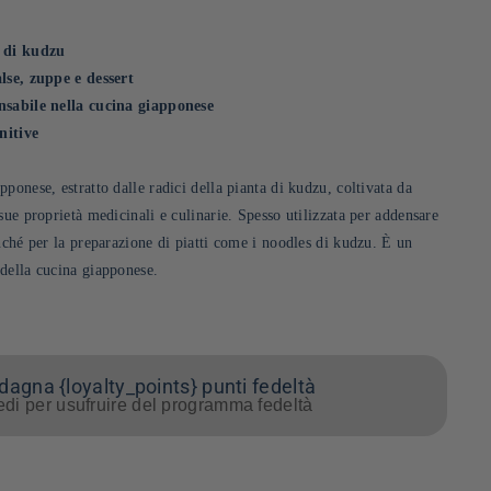
e di kudzu
lse, zuppe e dessert
nsabile nella cucina giapponese
nitive
ponese, estratto dalle radici della pianta di kudzu, coltivata da
sue proprietà medicinali e culinarie. Spesso utilizzata per addensare
nché per la preparazione di piatti come i noodles di kudzu. È un
della cucina giapponese.
agna {loyalty_points} punti fedeltà
di per usufruire del programma fedeltà