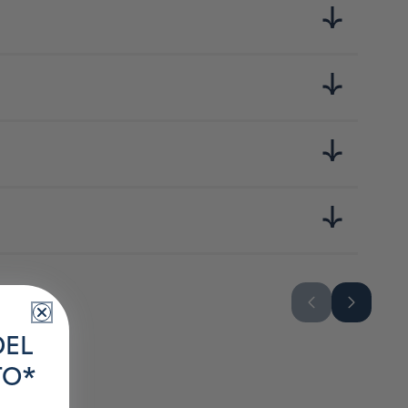
anc ou noir) et 1 pincée de sel. Chauffez à feu moyen en
min à feu doux. Versez ensuite dans un récipient humide et
a version salée, ou bien de la sauce sucrée, du sirop de sucre
DEL
TO*