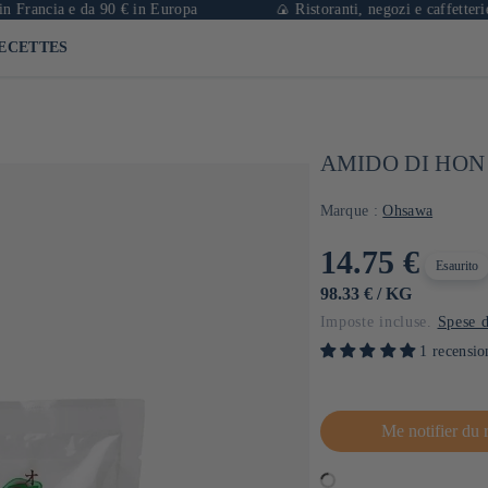
ia e da 90 € in Europa
🍙 Ristoranti, negozi e caffetterie a Pari
ECETTES
AMIDO DI HON 
Marque :
Ohsawa
Prezzo
14.75 €
Esaurito
di
PREZZO
PER
98.33 €
/
KG
UNITARIO
Imposte incluse.
Spese d
listino
1 recensio
Me notifier du 