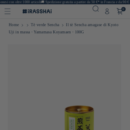
esi con oltre 1000 articoli
🚚
Spedizione gratuita a partire da 50 €* in Francia e da 90 € i
0
Home
Tè verde Sencha
Il tè Sencha amagase di Kyoto
Uji in massa ⋅ Yamamasa Koyamaen ⋅ 100G