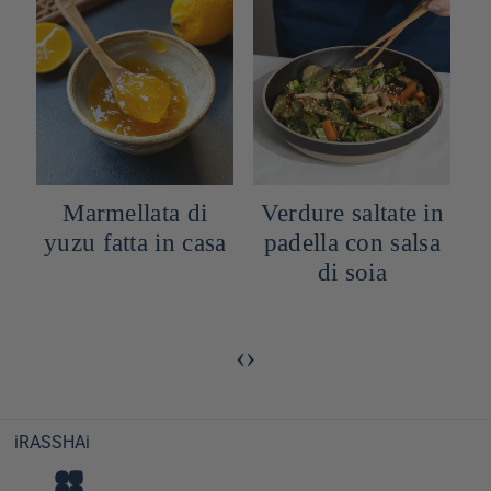
o
Marmellata di
Verdure saltate in
yuzu fatta in casa
padella con salsa
di soia
‹
›
iRASSHAi