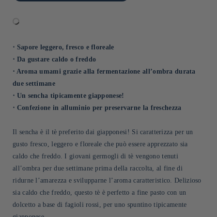
⋅ Sapore leggero, fresco e floreale
⋅ Da gustare caldo o freddo
⋅ Aroma umami grazie alla fermentazione all’ombra durata
due settimane
⋅ Un sencha tipicamente giapponese!
⋅ Confezione in alluminio per preservarne la freschezza
Il sencha è il tè preferito dai giapponesi! Si caratterizza per un
gusto fresco, leggero e floreale che può essere apprezzato sia
caldo che freddo. I giovani germogli di tè vengono tenuti
all’ombra per due settimane prima della raccolta, al fine di
ridurne l’amarezza e svilupparne l’aroma caratteristico. Delizioso
sia caldo che freddo, questo tè è perfetto a fine pasto con un
dolcetto a base di fagioli rossi, per uno spuntino tipicamente
giapponese.