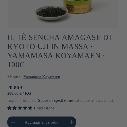
IL TÈ SENCHA AMAGASE DI
KYOTO UJI IN MASSA ⋅
YAMAMASA KOYAMAEN ⋅
100G
Marque :
Yamamasa Koyamaen
Prezzo
20.80 €
di
PREZZO
PER
208.00 €
/
KG
UNITARIO
listino
Imposte incluse.
Spese di spedizione
calcolate al check-out.
1 recensione
i quantità per Default
Aumenta quantità per Default
Aggiungi al carrello
Title
Title