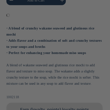
Add to Cart
Title
Title
⋅ A blend of crunchy wakame seaweed and glutinous rice
mochi
⋅ Adds flavor and a combination of soft and crunchy textures
to your soups and broths
⋅ Perfect for enhancing your homemade miso soups
A blend of wakame seaweed and glutinous rice mochi to add
flavor and texture to miso soup. The wakame adds a slightly
crunchy texture to the soup, while the rice mochi is softer. This
mixture can be used in any soup to add flavor and texture.
Sku:
1002118
Earn {loyalty_points} loyalty points