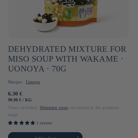
DEHYDRATED MIXTURE FOR
MISO SOUP WITH WAKAME ⋅
UONOYA ⋅ 70G
Marque :
Uonoya
Usual
6.30 €
price
UNIT
BY
90.00 €
/
KG
PRICE
Taxes included.
Shipping costs
calculated at the payment
stage.
1 review
he amount of Default
Increase the amount of Default