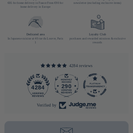
€85 for home delivery in France From €90 for
newsletter (excluding exclusive items)
home delivery in Europe
Dedicated area
Loyalty Club
In Japanese cuisine at 40 rue du Louvre, Paris
purchases and rewarded missions & exclusive
1
rewards
4284 reviews
290
4284
Verified by