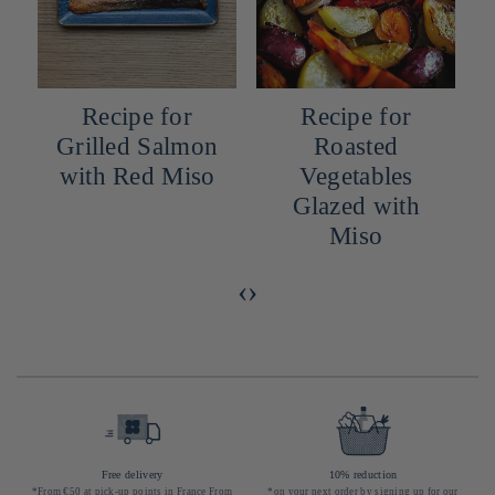
Recipe for
Recipe for
Grilled Salmon
Roasted
with Red Miso
Vegetables
Glazed with
Miso
‹
›
Free delivery
10% reduction
*From €50 at pick-up points in France From
*on your next order by signing up for our