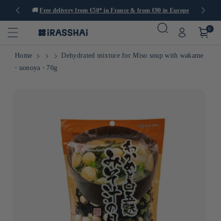
tems
🚚
Free delivery from €50* in France & from €90 in Europe
0
Home
Dehydrated mixture for Miso soup with wakame
⋅ uonoya ⋅ 70g