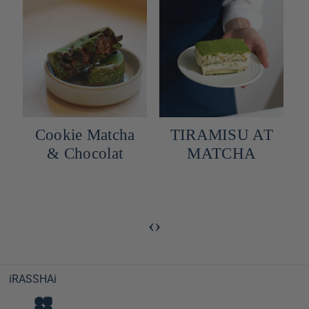
Matcha
TIRAMISU AT
Hanami Dang
olat
MATCHA
Mochi with hi
Mitarashic sau
‹
›
iRASSHAi