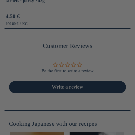
sachets ⋅ pocky ⋅ 45g
Prix
4.50 €
habituel
PRIX
PAR
100.00 €
/
KG
UNITAIRE
Customer Reviews
Be the first to write a review
Write a review
Cooking Japanese with our recipes