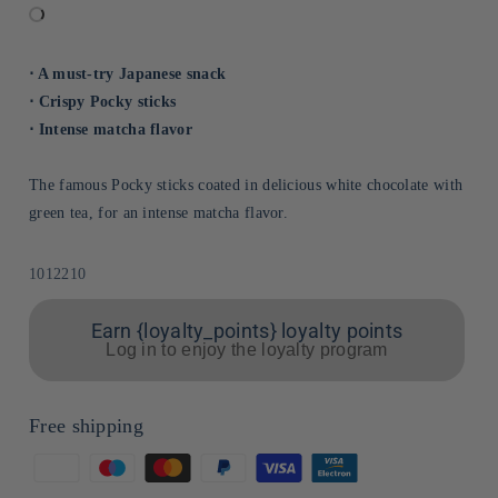
⋅ A must-try Japanese snack
⋅ Crispy Pocky sticks
⋅ Intense matcha flavor
The famous Pocky sticks coated in delicious white chocolate with
green tea, for an intense matcha flavor.
Sku:
1012210
Earn {loyalty_points} loyalty points
Log in to enjoy the loyalty program
Free shipping
Means
of