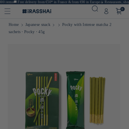
0 items
🚚
Free delivery from €50* in France & from €90 in Europe
🍙 Restaurants, shops
0
Home
Japanese snack
Pocky with Intense matcha 2
sachets ⋅ Pocky ⋅ 45g