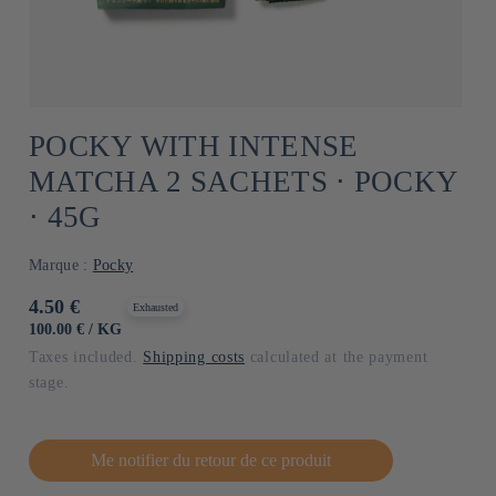
POCKY WITH INTENSE
MATCHA 2 SACHETS ⋅ POCKY
⋅ 45G
Marque :
Pocky
Usual
4.50 €
Exhausted
price
UNIT
BY
100.00 €
/
KG
PRICE
Taxes included.
Shipping costs
calculated at the payment
stage.
Me notifier du retour de ce produit