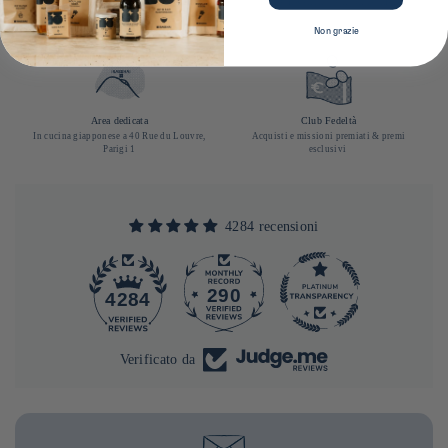
Francia; a partire da 85 € con consegna a
nostra newsletter (articoli esclusi)
domicilio in Francia; a partire da 90 € con
consegna a domicilio in Europa
Non grazie
Area dedicata
Club Fedeltà
In cucina giapponese a 40 Rue du Louvre,
Acquisti e missioni premiati & premi
Parigi 1
esclusivi
4284 recensioni
290
4284
Verificato da