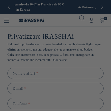
a e da 90 €
🍙 Ristoranti, negozi e caffetterie a Parigi
0
Privatizzare iRASSHAi
Nel quadro professionale o privato, Irasshai ti accoglie durante il giorno per
offrirti un evento su misura, adattato alle tue esigenze e al tuo budget.
Colazione, masterclass, sera, cena privata ... Possiamo immaginare un
momento insieme che incontra tutti i tuoi desideri.
Nome e affari
*
E-mail
*
Telefono
*