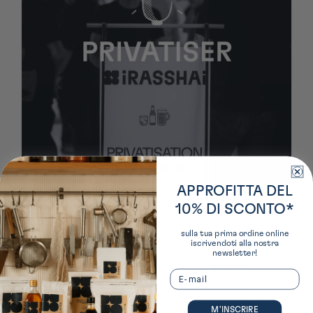
APPROFITTA DEL
10% DI SCONTO*
sulla tua prima ordine online
iscrivendoti alla nostra
newsletter!
Email
Consegna gratuita
Riduzione del 10%
*a partire da 50 € presso un punto di ritiro in
*sul tuo prossimo ordine iscrivendoti alla
M’INSCRIRE