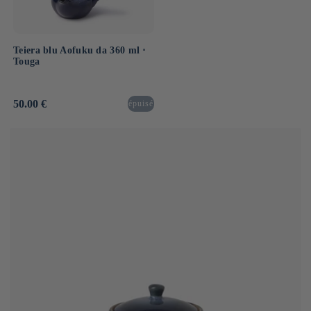
Teiera blu Aofuku da 360 ml ⋅
Touga
Prezzo
50.00 €
épuisé
di
listino