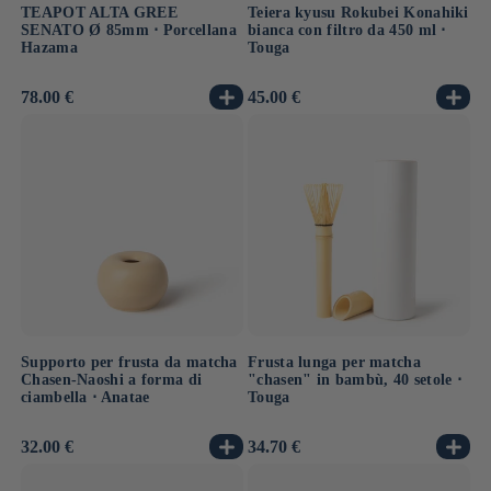
TEAPOT ALTA GREE
Teiera kyusu Rokubei Konahiki
SENATO Ø 85mm ⋅ Porcellana
bianca con filtro da 450 ml ⋅
Hazama
Touga
Prezzo
78.00 €
Prezzo
45.00 €
di
di
listino
listino
Supporto per frusta da matcha
Frusta lunga per matcha
Chasen-Naoshi a forma di
"chasen" in bambù, 40 setole ⋅
ciambella ⋅ Anatae
Touga
Prezzo
32.00 €
Prezzo
34.70 €
di
di
listino
listino