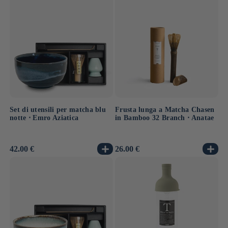
listino
listino
Set di utensili per matcha blu
Frusta lunga a Matcha Chasen
notte ⋅ Emro Aziatica
in Bamboo 32 Branch ⋅ Anatae
Prezzo
42.00 €
Prezzo
26.00 €
di
di
listino
listino