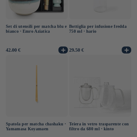
Set di utensili per matcha blu e
Bottiglia per infusione fredda
bianco ⋅ Emro Aziatica
750 ml ⋅ hario
Prezzo
42.00 €
Prezzo
29.50 €
di
di
listino
listino
Spatola per matcha chashaku ⋅
Teiera in vetro trasparente con
Yamamasa Koyamaen
filtro da 680 ml ⋅ kinto