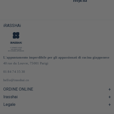
Hojicha
iRASSHAi
L'appuntamento imperdibile per gli appassionati di cucina giapponese
40 rue du Louvre, 75001 Parigi
01 84 74 35 30
hello@irasshai.co
ORDINE ONLINE
Irasshai
Centro assistenza e Domande frequenti
Consegna e spese di spedizione in Francia e in Europa
Legale
Orari di apertura al numero 40 di rue du Louvre, Parigi
Negozio online di prodotti alimentari giapponesi
Il concetto iRASSHAi
CGV