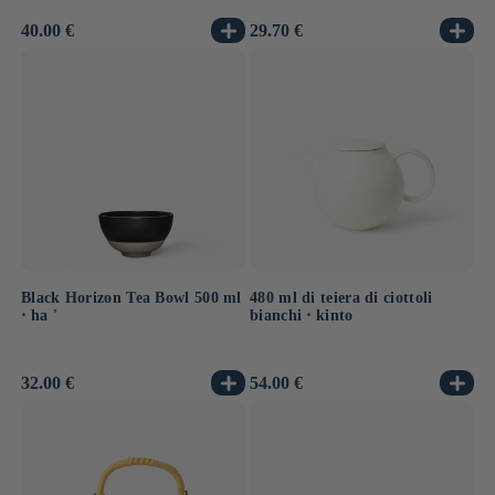
Prezzo
40.00 €
Prezzo
29.70 €
di
di
listino
listino
Black Horizon Tea Bowl 500 ml
480 ml di teiera di ciottoli
⋅ ha '
bianchi ⋅ kinto
Prezzo
32.00 €
Prezzo
54.00 €
di
di
listino
listino