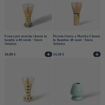
Frusta per matcha chasen in
Piccola frusta a Matcha Chasen
bambù a 80 setole ⋅ Emro
in Bamboo 48 rami ⋅ Emro
Aziatica
Aziatica
Prezzo
16.00 €
Prezzo
14.50 €
di
di
listino
listino