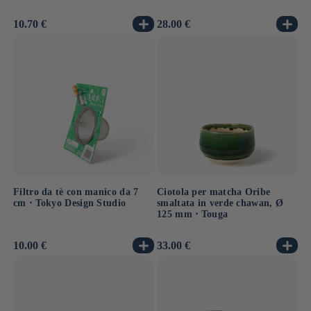
Prezzo
10.70 €
Prezzo
28.00 €
di
di
listino
listino
Filtro da tè con manico da 7
Ciotola per matcha Oribe
cm ⋅ Tokyo Design Studio
smaltata in verde chawan, Ø
125 mm ⋅ Touga
Prezzo
10.00 €
Prezzo
33.00 €
di
di
listino
listino