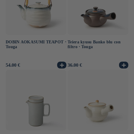
DOBIN AOKASUMI TEAPOT ⋅
Teiera kyusu Banko blu con
Touga
filtro ⋅ Touga
Prezzo
54.00 €
Prezzo
36.00 €
di
di
listino
listino