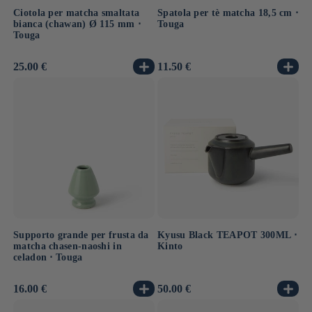
Ciotola per matcha smaltata
Spatola per tè matcha 18,5 cm ⋅
bianca (chawan) Ø 115 mm ⋅
Touga
Touga
Prezzo
25.00 €
Prezzo
11.50 €
di
di
listino
listino
Supporto grande per frusta da
Kyusu Black TEAPOT 300ML ⋅
matcha chasen-naoshi in
Kinto
celadon ⋅ Touga
Prezzo
16.00 €
Prezzo
50.00 €
di
di
listino
listino