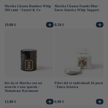
Matcha Chasen Bamboo Whip
Matcha Chasen-Naoshi Blue ⋅
100 rami ⋅ Sayuri & Co
Emro Aziatica Whip Support
Prezzo
19.00 €
Prezzo
8.50 €
di
di
listino
listino
Kit da tè Matcha con un
Filtri del tè individuali 64 pezzi
setaccio e una spatola ⋅
⋅ Emro Aziatica
Yamamasa Koyamaen
Prezzo
12.80 €
Prezzo
6.90 €
di
di