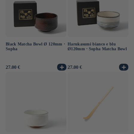
Black Matcha Bowl Ø 120mm ⋅
Harukasumi bianco e blu
Sopha
Ø120mm ⋅ Sopha Matcha Bowl
Prezzo
27.00 €
Prezzo
27.00 €
di
di
listino
listino