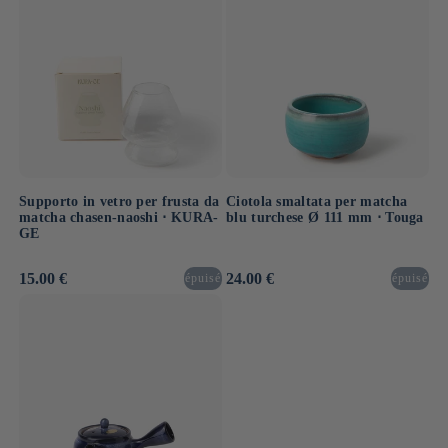
Supporto in vetro per frusta da
Ciotola smaltata per matcha
matcha chasen-naoshi ⋅ KURA-
blu turchese Ø 111 mm ⋅ Touga
GE
Prezzo
15.00 €
Prezzo
24.00 €
épuisé
épuisé
di
di
listino
listino