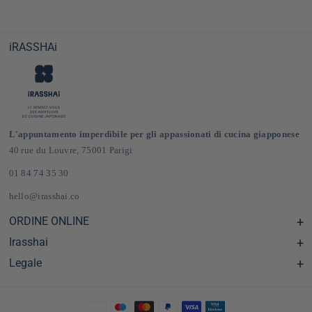
iRASSHAi
L'appuntamento imperdibile per gli appassionati di cucina giapponese
40 rue du Louvre, 75001 Parigi
01 84 74 35 30
hello@irasshai.co
ORDINE ONLINE
Irasshai
Centro assistenza e Domande frequenti
Consegna e spese di spedizione in Francia e in Europa
Legale
Orari di apertura al numero 40 di rue du Louvre, Parigi
Negozio online di prodotti alimentari giapponesi
Il concetto iRASSHAi
CGV
Il programma di fidelizzazione
Avviso legale