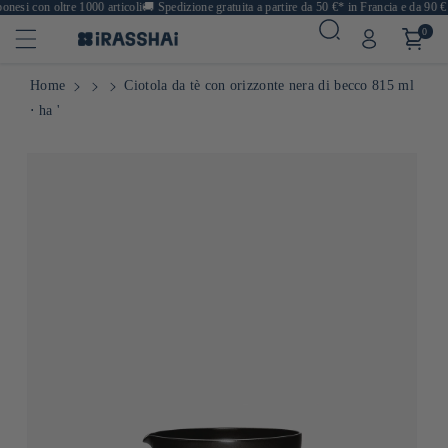
esi con oltre 1000 articoli
🚚
Spedizione gratuita a partire da 50 €* in Francia e da 90 € 
0
Home
Ciotola da tè con orizzonte nera di becco 815 ml
⋅ ha '