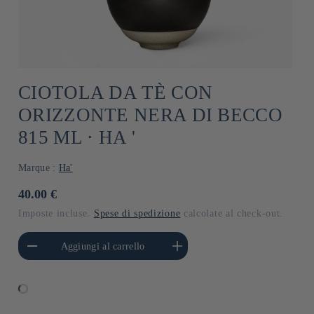
CIOTOLA DA TÈ CON
ORIZZONTE NERA DI BECCO
815 ML ⋅ HA '
Marque :
Ha'
Prezzo
40.00 €
di
Imposte incluse.
Spese di spedizione
calcolate al check-out.
listino
i quantità per Default
Aumenta quantità per Default
Aggiungi al carrello
Title
Title