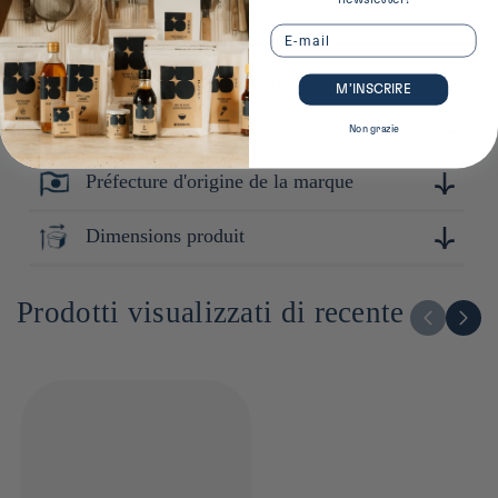
Email
Plus de détails sur ce produit
M’INSCRIRE
Composition
Non grazie
Préfecture d'origine de la marque
porcelaine
Tokyo
Dimensions produit
9cm x 16cm x 17cm
Prodotti visualizzati di recente