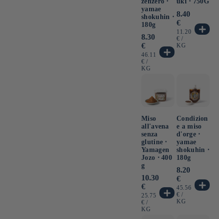
zenzero ⋅
uki ⋅ 750G
yamae
Prezzo
8.40
shokuhin ⋅
di
€
180g
listino
PREZZO
11.20
Prezzo
8.30
UNITARIO
PER
€
/
di
€
KG
listino
PREZZO
46.11
UNITARIO
PER
€
/
KG
Miso
Condizion
all'avena
e a miso
senza
d'orge ⋅
glutine ⋅
yamae
Yamagen
shokuhin ⋅
Jozo ⋅ 400
180g
g
Prezzo
8.20
Prezzo
10.30
di
€
di
listino
€
PREZZO
45.56
listino
UNITARIO
PER
€
/
PREZZO
25.75
KG
UNITARIO
PER
€
/
KG