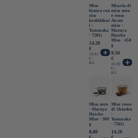
Miso
Miscela di
bianco con
miso nero
riso
e rosso
koshihikar
Awase
i ⋅
miso ⋅
Yamataka
Maruya
⋅ 750G
Hatcho
Miso ⋅ 450
Prezzo
14.20
g
di
€
listino
Prezzo
8.50
PREZZO
18.93
di
€
UNITARIO
PER
€
/
listino
KG
PREZZO
18.89
UNITARIO
PER
€
/
KG
Miso nero
Miso rosso
⋅ Maruya
di Shinshu
Hatcho
⋅
Miso ⋅ 300
Yamataka
g
⋅ 750G
Prezzo
8.80
Prezzo
14.20
di
di
€
€