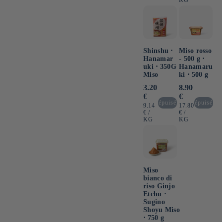
Shinshu ⋅
Miso rosso
Hanamar
- 500 g ⋅
uki ⋅ 350G
Hanamaru
Miso
ki ⋅ 500 g
Prezzo
3.20
Prezzo
8.90
di
di
€
€
listino
listino
épuisé
épuisé
PREZZO
PREZZO
9.14
17.80
UNITARIO
PER
UNITARIO
PER
€
/
€
/
KG
KG
Miso
bianco di
riso Ginjo
Etchu ⋅
Sugino
Shoyu Miso
⋅ 750 g