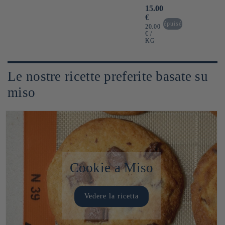
Prezzo
15.00
di
€
listino
épuisé
PREZZO
20.00
UNITARIO
PER
€
/
KG
Le nostre ricette preferite basate su
miso
Cookie a Miso
Vedere la ricetta