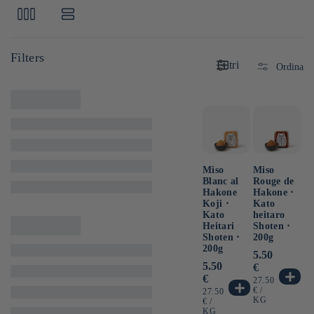
Filtri
Ordina
Miso
Miso
Blanc al
Rouge de
Hakone
Hakone ⋅
Koji ⋅
Kato
Kato
heitaro
Heitari
Shoten ⋅
Shoten ⋅
200g
200g
Prezzo
5.50
Prezzo
5.50
di
€
di
listino
€
PREZZO
27.50
listino
UNITARIO
PER
€
/
PREZZO
27.50
KG
UNITARIO
PER
€
/
KG