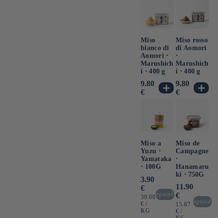
Miso
Miso rosso
bianco di
di Aomori
Aomori ⋅
⋅
Marushich
Marushich
i ⋅ 400 g
i ⋅ 400 g
Prezzo
9.80
Prezzo
9.80
di
di
€
€
listino
listino
Miso a
Miso de
Yuzu ⋅
Campagne
Yamataka
⋅
⋅ 100G
Hanamaru
ki ⋅ 750G
Prezzo
3.90
Prezzo
11.90
di
€
di
listino
épuisé
€
PREZZO
39.00
listino
épuisé
UNITARIO
PER
€
/
PREZZO
15.87
KG
UNITARIO
PER
€
/
KG