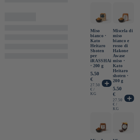
Miso
Miscela di
bianco ⋅
miso
Kato
bianco e
Heitaro
rosso di
Shoten
Hakone
per
Awase
iRASSHAi
miso ⋅
⋅ 200 g
Kato
Heitaro
Prezzo
5.50
shoten ⋅
di
€
200 g
listino
PREZZO
27.50
Prezzo
5.50
UNITARIO
PER
€
/
di
KG
€
listino
PREZZO
27.50
UNITARIO
PER
€
/
KG