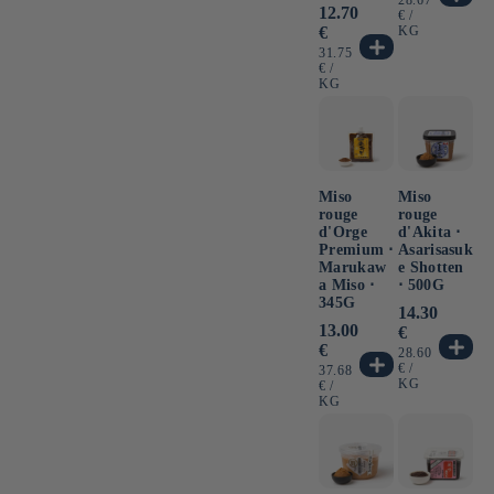
Prezzo
12.70
UNITARIO
PER
€
/
di
€
KG
listino
PREZZO
31.75
UNITARIO
PER
€
/
KG
Miso
Miso
rouge
rouge
d'Orge
d'Akita ⋅
Premium ⋅
Asarisasuk
Marukaw
e Shotten
a Miso ⋅
⋅ 500G
345G
Prezzo
14.30
Prezzo
13.00
di
€
di
listino
€
PREZZO
28.60
listino
UNITARIO
PER
€
/
PREZZO
37.68
KG
UNITARIO
PER
€
/
KG