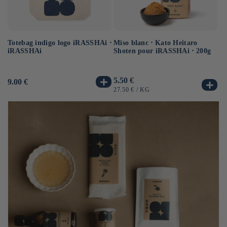
Totebag indigo logo iRASSHAi ⋅
Th
Miso blanc ⋅ Kato Heitaro
iRASSHAi
K
Shoten pour iRASSHAi ⋅ 200g
30
Pr
12
Prix
5.50 €
Prix
9.00 €
ha
habituel
habituel
PR
PRIX
PAR
40
27.50 €
/
KG
UN
UNITAIRE