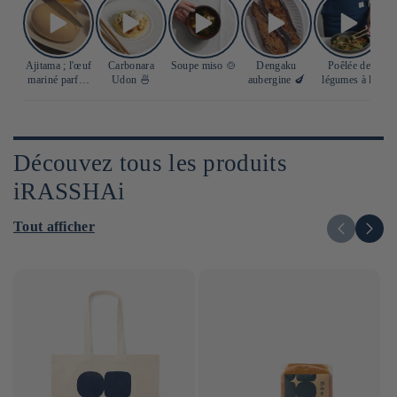
Ajitama ; l'œuf
Carbonara
Soupe miso 🍲
Dengaku
Poêlée de
S
mariné parfait
Udon 🍜
aubergine 🍆
légumes à la
🥚
sauce soja 🍲
Découvez tous les produits
iRASSHAi
Tout afficher