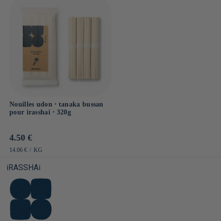
Nouilles udon ⋅ tanaka bussan
pour irasshai ⋅ 320g
Prix
4.50 €
habituel
PRIX
PAR
14.06 €
/
KG
UNITAIRE
iRASSHAi