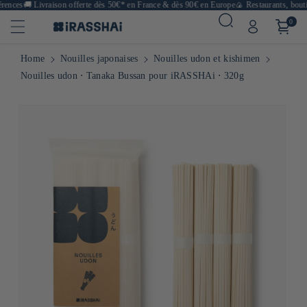
nces
🚚
Livraison offerte dès 50€* en France & dès 90€ en Europe
🍙 Restaurants, boutiqu
0
Home
Nouilles japonaises
Nouilles udon et kishimen
Nouilles udon ⋅ Tanaka Bussan pour iRASSHAi ⋅ 320g