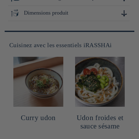
Nagasaki
Dimensions produit
2cm x 10cm x 20cm
Cuisinez avec les essentiels iRASSHAi
n
Curry udon
Udon froides et
sauce sésame