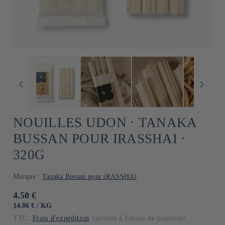
NOUILLES UDON ⋅ TANAKA
BUSSAN POUR IRASSHAI ⋅
320G
Marque :
Tanaka Bussan pour iRASSHAi
Prix
4.50 €
habituel
PRIX
PAR
14.06 €
/
KG
UNITAIRE
TTC.
Frais d'expédition
calculés à l'étape de paiement.