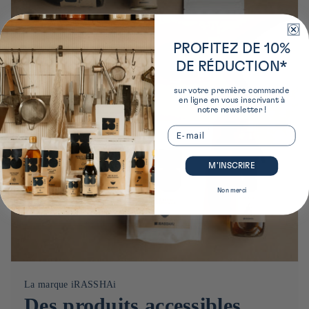
PROFITEZ DE 10%
DE RÉDUCTION*
sur votre première commande
en ligne en vous inscrivant à
notre newsletter !
Email
M’INSCRIRE
Non merci
La marque iRASSHAi
Des produits accessibles,