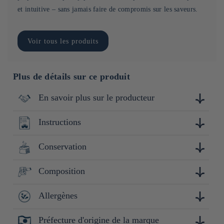
et intuitive – sans jamais faire de compromis sur les saveurs.
Voir tous les produits
Plus de détails sur ce produit
En savoir plus sur le producteur
Instructions
Produites au Japon par l'entreprise Tanaka Bussan, spécialiste
dans la fabrication et la distribution de produits à base de
farine, située dans la préfecture de Mie.
Conservation
100g par personne
1. Plongez les udon dans 1L d’eau bouillante.
2. Faites cuire 9 min en remuant.
Composition
Conserver à l'abri de la lumière, de la chaleur et de
3. Égouttez et rincez-les pour des nouilles lisses et non
l'humidité.
collantes.
Allergènes
Farine de blé (Mie, Japon), sel (Okayama, Japon)
Adaptez le temps de cuisson et la fermeté des nouilles à votre
goût."
Préfecture d'origine de la marque
Blé