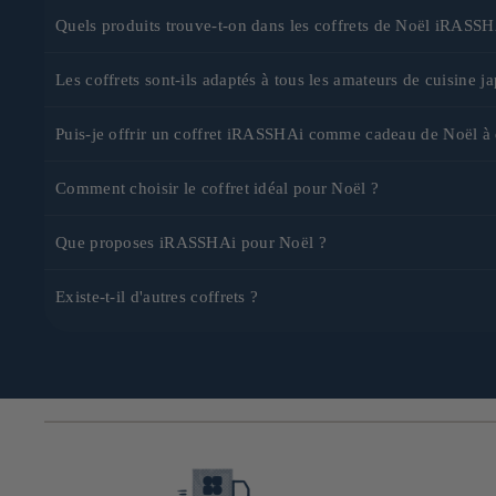
Quels produits trouve-t-on dans les coffrets de Noël iRASSH
Nos coffrets de Noël contiennent une sélection de produits japonai
Les coffrets sont-ils adaptés à tous les amateurs de cuisine j
unique et authentique.
Oui ! Nos coffrets conviennent autant aux connaisseurs qu’aux curie
Puis-je offrir un coffret iRASSHAi comme cadeau de Noël à 
Absolument. Nous proposons la livraison en France et à l’internati
Comment choisir le coffret idéal pour Noël ?
-
RITUEL MATCHA
: Pour les amateurs de thé ou ceux qui souha
Que proposes iRASSHAi pour Noël ?
Retrouvez notre boutique spécial pour Noël juste
ici
-
PASSION MATCHA
: Pour les passionnés de cuisine ou de pâtis
Existe-t-il d'autres coffrets ?
-
SAKE
: Pour les amateurs de saké, ceux qui aiment
partager un
nous proposons d'autres coffrets que vous pouvez retrouver
ici
.
-
BASIQUE
: Pour les débutants en cuisine japonaise ou quelqu’u
-
COMME UN CHEF
: Pour les cuisiniers passionnés ou gourmets