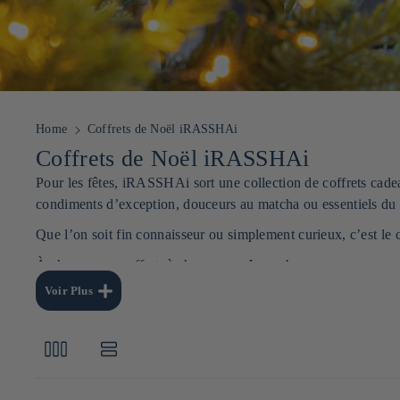
Home
Coffrets de Noël iRASSHAi
C
Coffrets de Noël iRASSHAi
o
Pour les fêtes, iRASSHAi sort une collection de coffrets cade
condiments d’exception, douceurs au matcha ou essentiels du
l
Que l’on soit fin connaisseur ou simplement curieux, c’est le c
l
e
À chacun son coffret, à chacun son Japon !
c
Voir Plus
t
i
o