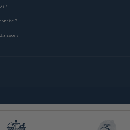
Ai ?
s emblématiques : saké pétillant, matcha, yuzu, et autres produits phares ja
aponaise ?
ux souhaitant découvrir les saveurs japonaises. Ils font un cadeau parfait p
distance ?
onal. Chaque coffret est soigneusement préparé et emballé.
itent
découvrir le rituel du matcha à la maison,
les minimalistes, curieux
serie qui aiment
expérimenter avec le matcha
idéale pour qui veut explorer
 apéritif ou un moment convivial
, découvrir la diversité des sakés japona
n qui veut
constituer une base fiable pour cuisiner chez soi
sans se compli
 curieux idéal pour
préparer des repas japonais complets, variés, et de q