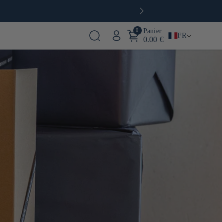
0
Panier
FR
0.00 €