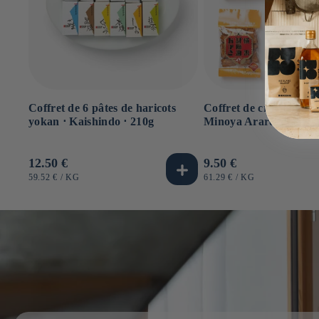
Coffret de 6 pâtes de haricots
Coffret de crackers de 
yokan ⋅ Kaishindo ⋅ 210g
Minoya Arare ⋅ 155g
Prix
12.50 €
Prix
9.50 €
habituel
habituel
PRIX
PAR
PRIX
PAR
59.52 €
/
KG
61.29 €
/
KG
UNITAIRE
UNITAIRE