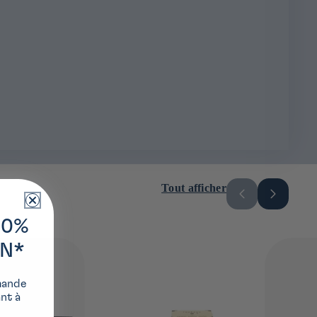
Tout afficher
10%
ON*
mande
ant à