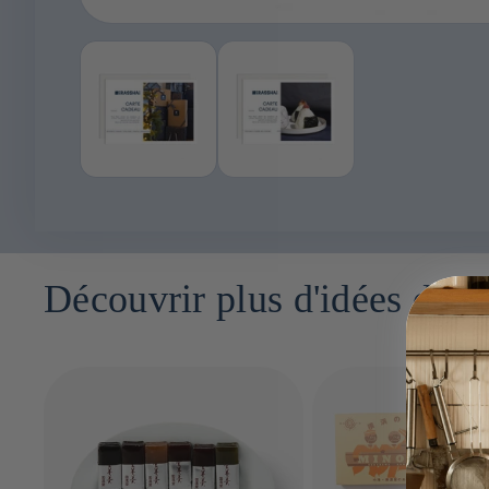
Ouvrir
le
média
1
dans
une
fenêtre
modale
Découvrir plus d'idées de 