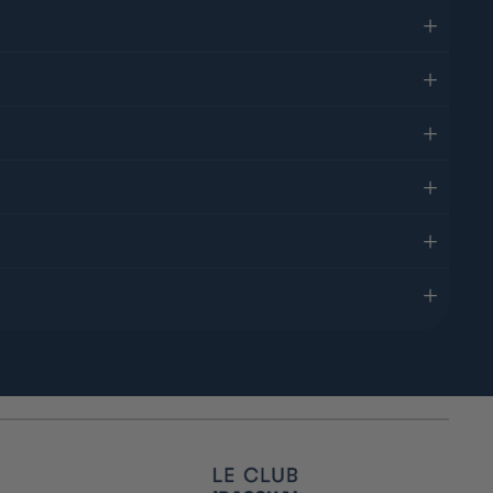
ponais. Chaque box est pensée pour offrir une expérience gustative
our les fêtes de fin d’année.
, fans de boissons japonaises relaxantes.
 le matcha en boisson, dessert ou cuisine
is, ou offrir un cadeau un peu raffiné.
quer, mais avec des ingrédients authentiques.
ualité
comme un chef.