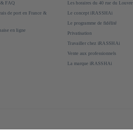
e & FAQ
Les horaires du 40 rue du Louvre
frais de port en France &
Le concept iRASSHAi
Vous vous engagez 
Apply now
Le programme de fidélité
nos propres quantit
naise en ligne
fournisseur au Japo
Privatisation
: la commande est p
Travailler chez iRASSHAi
Comptez 3 à 4 mois 
immédiat, nous vous
Vente aux professionnels
moment de la deman
La marque iRASSHAi