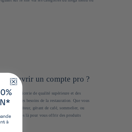
iguant sur le site via les catégories du méga menu ou
tez ouvrir un compte pro ?
10%
oduits d'épicerie de qualité supérieure et des
onçus pour les besoins de la restauration. Que vous
ON*
estaurant, traiteur, gérant de café, sommelier, ou
, nous sommes là pour vous offrir des produits
mande
ant à
s.