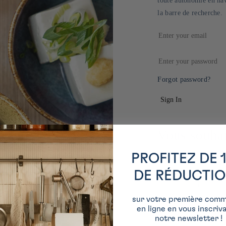
toute autonomie en nav
la barre de recherche.
Forgot password?
Sign In
Vous souhai
PROFITEZ DE 
iRASSHAi fourni des pr
formats spécialement c
DE RÉDUCTI
soyez propriétaire de r
responsable des achats
sur votre première com
en ligne en vous inscriv
adaptés à vos exigence
notre newsletter !