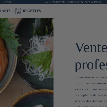
ope
🍙 Restaurants, boutique & café à Paris
RANTS
RECETTES
Vente
profe
Connectez-vous à votre
historique de commande
a été conçu pour répon
la simplicité de navig
accéder directement à