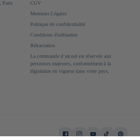
, Paris
CGV
Mentions Légales
fermement sur une commande, que nous ajoutons à
Politique de confidentialité
és lors de notre commande auprès de notre
n. Cet engagement s'accompagne d'un pré-paiement
Conditions d'utilisation
assée uniquement après réception du règlement.
Rétractation
entre la commande et la livraison. Pour un besoin
 servons directement sur nos stocks disponibles au
La commande d’alcool est réservée aux
de.
personnes majeures, conformément à la
législation en vigueur dans votre pays.
Facebook
Instagram
YouTube
TikTok
Pinterest