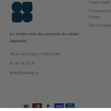
Centre d'aid
Livraison et 
Europe
Épicerie japo
Le rendez-vous des amateurs de cuisine
japonaise
40 rue du Louvre, 75001 Paris
01 84 74 35 30
hello@irasshai.co