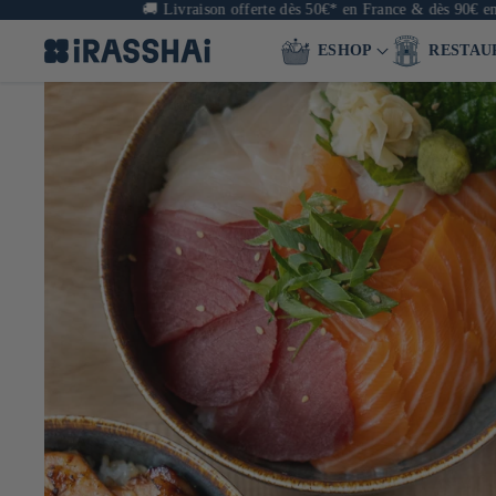
🚚
Livraison offerte dès 50€* en France & dès 90€ en Eur
ESHOP
RESTAU