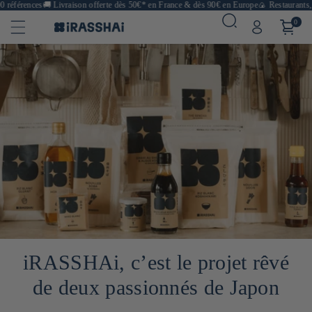
rences
🚚
Livraison offerte dès 50€* en France & dès 90€ en Europe
🍙 Restaurants, bouti
0
iRASSHAi, c’est le projet rêvé
de deux passionnés de Japon