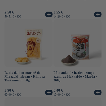
Prix
2.50 €
Prix
3.55 €
habituel
habituel
PRIX
PAR
PRIX
PAR
50.51 €
/
KG
14.20 €
/
KG
UNITAIRE
UNITAIRE
Radis daikon mariné de
Pâte anko de haricot rouge
Miyazaki takuan ⋅ Kimura
azuki de Hokkaido ⋅ Maeda ⋅
Tsukemono ⋅ 60g
360g
Prix
3.90 €
Prix
5.40 €
habituel
habituel
PRIX
PAR
PRIX
PAR
65.00 €
/
KG
15.00 €
/
KG
UNITAIRE
UNITAIRE