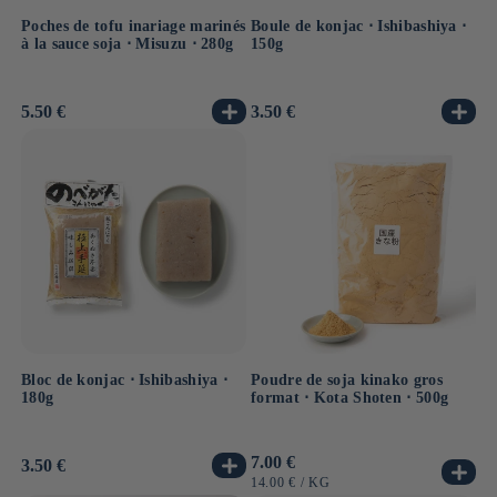
Poches de tofu inariage marinés
Boule de konjac ⋅ Ishibashiya ⋅
à la sauce soja ⋅ Misuzu ⋅ 280g
150g
Prix
5.50 €
Prix
3.50 €
habituel
habituel
Bloc de konjac ⋅ Ishibashiya ⋅
Poudre de soja kinako gros
180g
format ⋅ Kota Shoten ⋅ 500g
Prix
7.00 €
Prix
3.50 €
habituel
habituel
PRIX
PAR
14.00 €
/
KG