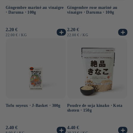
Gingembre mariné au vinaigre
Gingembre rose mariné au
⋅ Daruma ⋅ 100g
vinaigre ⋅ Daruma ⋅ 100g
Prix
2.20 €
Prix
2.20 €
habituel
habituel
PRIX
PAR
PRIX
PAR
22.00 €
/
KG
22.00 €
/
KG
UNITAIRE
UNITAIRE
Tofu soyeux ⋅ J-Basket ⋅ 300g
Poudre de soja kinako ⋅ Kota
shoten ⋅ 150g
Prix
2.40 €
Prix
4.40 €
habituel
habituel
PRIX
PAR
PRIX
PAR