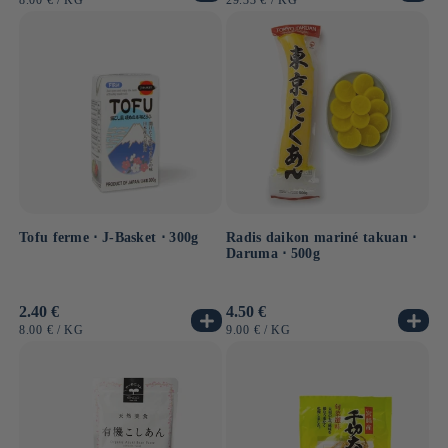
8.00 €
/
KG
29.33 €
/
KG
UNITAIRE
UNITAIRE
Tofu ferme ⋅ J-Basket ⋅ 300g
Radis daikon mariné takuan ⋅
Daruma ⋅ 500g
Prix
2.40 €
Prix
4.50 €
habituel
habituel
PRIX
PAR
PRIX
PAR
8.00 €
/
KG
9.00 €
/
KG
UNITAIRE
UNITAIRE