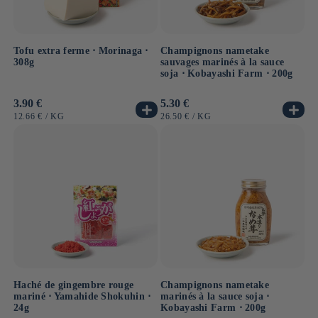
Tofu extra ferme ⋅ Morinaga ⋅
Champignons nametake
308g
sauvages marinés à la sauce
soja ⋅ Kobayashi Farm ⋅ 200g
Prix
3.90 €
Prix
5.30 €
habituel
habituel
PRIX
PAR
PRIX
PAR
12.66 €
/
KG
26.50 €
/
KG
UNITAIRE
UNITAIRE
Haché de gingembre rouge
Champignons nametake
mariné ⋅ Yamahide Shokuhin ⋅
marinés à la sauce soja ⋅
24g
Kobayashi Farm ⋅ 200g