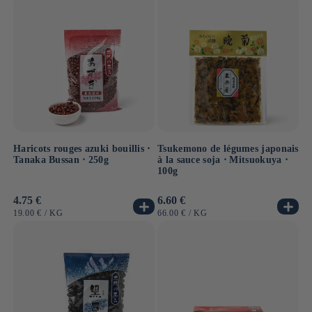
Haricots rouges azuki bouillis ⋅
Tsukemono de légumes japonais
Tanaka Bussan ⋅ 250g
à la sauce soja ⋅ Mitsuokuya ⋅
100g
Prix
4.75 €
Prix
6.60 €
habituel
habituel
PRIX
PAR
PRIX
PAR
19.00 €
/
KG
66.00 €
/
KG
UNITAIRE
UNITAIRE