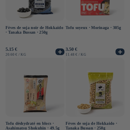
Fèves de soja noir de Hokkaido
Tofu soyeux ⋅ Morinaga ⋅ 305g
⋅ Tanaka Bussan ⋅ 250g
Prix
5.15 €
Prix
3.50 €
habituel
habituel
PRIX
PAR
PRIX
PAR
20.60 €
/
KG
11.48 €
/
KG
UNITAIRE
UNITAIRE
Tofu déshydraté en blocs ⋅
Fèves de soja de Hokkaido ⋅
Asahimatsu Shokuhin ⋅ 49.5g
Tanaka Bussan ⋅ 250g