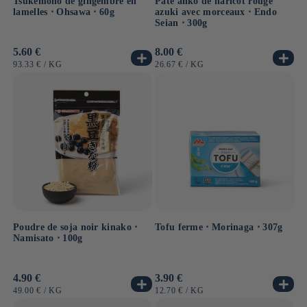
Tsukemono de gingembre en
Pâte anko de haricot rouge
lamelles ⋅ Ohsawa ⋅ 60g
azuki avec morceaux ⋅ Endo
Seian ⋅ 300g
Prix
5.60 €
Prix
8.00 €
habituel
habituel
PRIX
PAR
PRIX
PAR
93.33 €
/
KG
26.67 €
/
KG
UNITAIRE
UNITAIRE
Poudre de soja noir kinako ⋅
Tofu ferme ⋅ Morinaga ⋅ 307g
Namisato ⋅ 100g
Prix
4.90 €
Prix
3.90 €
habituel
habituel
PRIX
PAR
PRIX
PAR
49.00 €
/
KG
12.70 €
/
KG
UNITAIRE
UNITAIRE