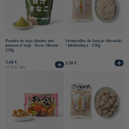
Poudre de soja kinako aux
Vermicelles de konjac shirataki
pousses d'orge ⋅ Kota Shoten ⋅
⋅ Ishibashiya ⋅ 150g
150g
Prix
5.60 €
Prix
3.50 €
habituel
habituel
PRIX
PAR
37.33 €
/
KG
UNITAIRE