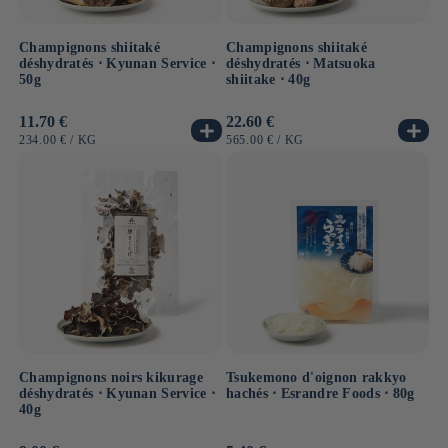
Champignons shiitaké
Champignons shiitaké
déshydratés ⋅ Kyunan Service ⋅
déshydratés ⋅ Matsuoka
50g
shiitake ⋅ 40g
Prix
11.70 €
Prix
22.60 €
habituel
habituel
PRIX
PAR
PRIX
PAR
234.00 €
/
KG
565.00 €
/
KG
UNITAIRE
UNITAIRE
Champignons noirs kikurage
Tsukemono d'oignon rakkyo
déshydratés ⋅ Kyunan Service ⋅
hachés ⋅ Esrandre Foods ⋅ 80g
40g