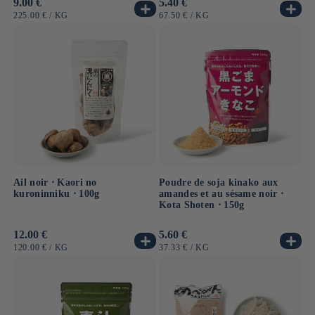
Prix
9.00 €
Prix
5.40 €
habituel
habituel
PRIX
PAR
PRIX
PAR
225.00 €
/
KG
67.50 €
/
KG
UNITAIRE
UNITAIRE
Ail noir ⋅ Kaori no
Poudre de soja kinako aux
kuroninniku ⋅ 100g
amandes et au sésame noir ⋅
Kota Shoten ⋅ 150g
Prix
12.00 €
Prix
5.60 €
habituel
habituel
PRIX
PAR
PRIX
PAR
120.00 €
/
KG
37.33 €
/
KG
UNITAIRE
UNITAIRE