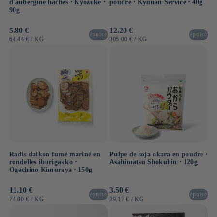
d'aubergine hachés ⋅ Kyozuke ⋅
poudre ⋅ Kyunan Service ⋅ 40g
90g
Prix
5.80 €
Prix
12.20 €
épuisé
épuisé
habituel
habituel
PRIX
PAR
PRIX
PAR
64.44 €
/
KG
305.00 €
/
KG
UNITAIRE
UNITAIRE
Radis daikon fumé mariné en
Pulpe de soja okara en poudre ⋅
rondelles iburigakko ⋅
Asahimatsu Shokuhin ⋅ 120g
Ogachino Kimuraya ⋅ 150g
Prix
11.10 €
Prix
3.50 €
épuisé
épuisé
habituel
habituel
PRIX
PAR
PRIX
PAR
74.00 €
/
KG
29.17 €
/
KG
UNITAIRE
UNITAIRE