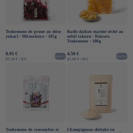
Tsukemono de prune au shiso
Radis daikon mariné séché au
yukari ⋅ Mitsuokuya ⋅ 105g
soleil takuan ⋅ Kimura
Tsukemono ⋅ 100g
Prix
8.95 €
Prix
4.50 €
épuisé
épuisé
habituel
habituel
PRIX
PAR
PRIX
PAR
85.24 €
/
KG
45.00 €
/
KG
UNITAIRE
UNITAIRE
Tsukemono de concombre et
Champignons shiitaké en