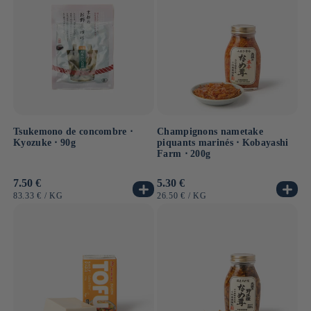
Tsukemono de concombre ⋅
Champignons nametake
Kyozuke ⋅ 90g
piquants marinés ⋅ Kobayashi
Farm ⋅ 200g
Prix
7.50 €
Prix
5.30 €
habituel
habituel
PRIX
PAR
PRIX
PAR
83.33 €
/
KG
26.50 €
/
KG
UNITAIRE
UNITAIRE