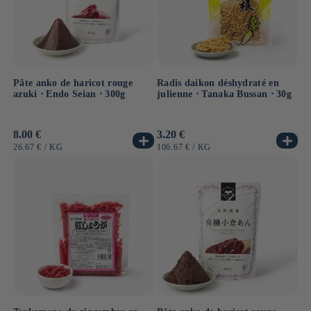
Pâte anko de haricot rouge
Radis daikon déshydraté en
azuki ⋅ Endo Seian ⋅ 300g
julienne ⋅ Tanaka Bussan ⋅ 30g
Prix
8.00 €
Prix
3.20 €
habituel
habituel
PRIX
PAR
PRIX
PAR
26.67 €
/
KG
106.67 €
/
KG
UNITAIRE
UNITAIRE