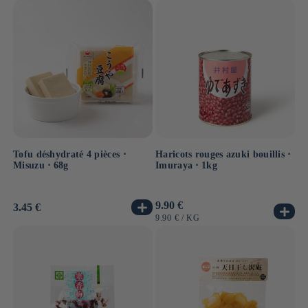
UNITAIRE
Tofu déshydraté 4 pièces ⋅
Haricots rouges azuki bouillis ⋅
Misuzu ⋅ 68g
Imuraya ⋅ 1kg
Prix
9.90 €
Prix
3.45 €
habituel
habituel
PRIX
PAR
9.90 €
/
KG
UNITAIRE