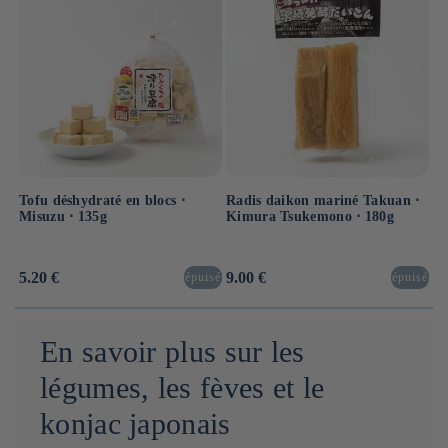
Tofu déshydraté en blocs ⋅
Radis daikon mariné Takuan ⋅
Misuzu ⋅ 135g
Kimura Tsukemono ⋅ 180g
Prix
5.20 €
Prix
9.00 €
épuisé
épuisé
habituel
habituel
En savoir plus sur les
légumes, les fèves et le
konjac japonais