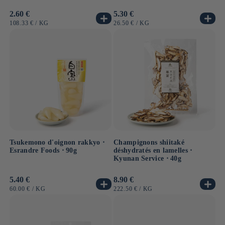
Prix
2.60 €
Prix
5.30 €
habituel
habituel
PRIX
PAR
PRIX
PAR
108.33 €
/
KG
26.50 €
/
KG
UNITAIRE
UNITAIRE
Tsukemono d'oignon rakkyo ⋅
Champignons shiitaké
Esrandre Foods ⋅ 90g
déshydratés en lamelles ⋅
Kyunan Service ⋅ 40g
Prix
5.40 €
Prix
8.90 €
habituel
habituel
PRIX
PAR
PRIX
PAR
60.00 €
/
KG
222.50 €
/
KG
UNITAIRE
UNITAIRE