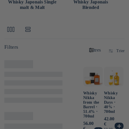
Whisky Japonais Single
Whisky Japonais
W
malt & Malt
Blended
Filtres
Trier
Whisky
Whisky
Nikka
Nikka
from the
Days ⋅
Barrel ⋅
40% ⋅
51.4% ⋅
700ml
700ml
Prix
42.00
Prix
56.00
habituel
€
habituel
€