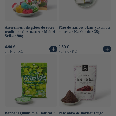
Assortiment de gelées de sucre
Pâte de haricot blanc yokan au
traditionnelles nature ⋅ Midori
matcha ⋅ Kaishindo ⋅ 35g
Seika ⋅ 90g
Prix
4.90 €
Prix
2.50 €
habituel
habituel
PRIX
PAR
PRIX
PAR
54.44 €
/
KG
71.43 €
/
KG
UNITAIRE
UNITAIRE
Bonbons gummies au muscat ⋅
Pâte anko de haricot rouge