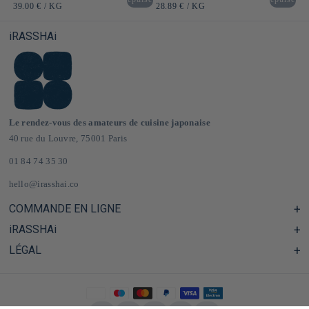
habituel
habituel
PRIX
PAR
PRIX
PAR
39.00 €
/
KG
28.89 €
/
KG
UNITAIRE
UNITAIRE
iRASSHAi
Le rendez-vous des amateurs de cuisine japonaise
40 rue du Louvre, 75001 Paris
01 84 74 35 30
hello@irasshai.co
COMMANDE EN LIGNE
iRASSHAi
Centre d'aide & FAQ
Livraison et frais de port en France & Europe
LÉGAL
Les horaires du 40 rue du Louvre, Paris
Épicerie japonaise en ligne
Le concept iRASSHAi
CGV
Le programme de fidélité
Mentions Légales
Privatisation
Politique de confidentialité