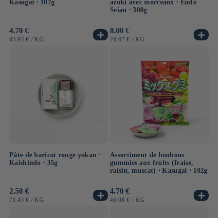
Kasugai ⋅ 107g
azuki avec morceaux ⋅ Endo
Seian ⋅ 300g
Prix
4.70 €
Prix
8.00 €
habituel
habituel
PRIX
PAR
PRIX
PAR
43.93 €
/
KG
26.67 €
/
KG
UNITAIRE
UNITAIRE
Pâte de haricot rouge yokan ⋅
Assortiment de bonbons
Kaishindo ⋅ 35g
gummies aux fruits (fraise,
raisin, muscat) ⋅ Kasugai ⋅ 102g
Prix
2.50 €
Prix
4.70 €
habituel
habituel
PRIX
PAR
PRIX
PAR
71.43 €
/
KG
46.08 €
/
KG
UNITAIRE
UNITAIRE