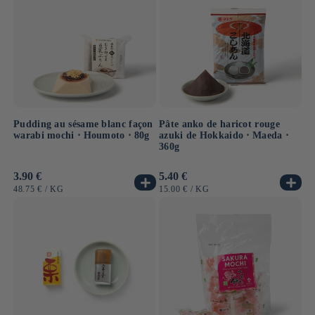
Pudding au sésame blanc façon
Pâte anko de haricot rouge
warabi mochi ⋅ Houmoto ⋅ 80g
azuki de Hokkaido ⋅ Maeda ⋅
360g
Prix
3.90 €
Prix
5.40 €
habituel
habituel
PRIX
PAR
PRIX
PAR
48.75 €
/
KG
15.00 €
/
KG
UNITAIRE
UNITAIRE