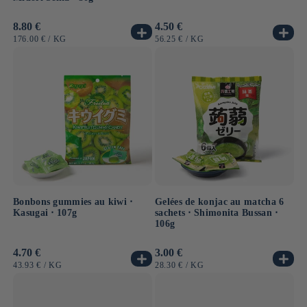
Prix
8.80 €
Prix
4.50 €
habituel
habituel
PRIX
PAR
PRIX
PAR
176.00 €
/
KG
56.25 €
/
KG
UNITAIRE
UNITAIRE
Bonbons gummies au kiwi ⋅
Gelées de konjac au matcha 6
Kasugai ⋅ 107g
sachets ⋅ Shimonita Bussan ⋅
106g
Prix
4.70 €
Prix
3.00 €
habituel
habituel
PRIX
PAR
PRIX
PAR
43.93 €
/
KG
28.30 €
/
KG
UNITAIRE
UNITAIRE