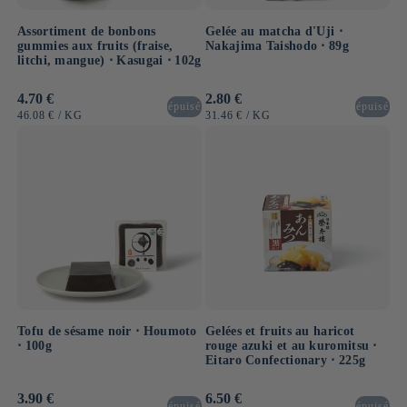
Assortiment de bonbons
Gelée au matcha d'Uji ⋅
gummies aux fruits (fraise,
Nakajima Taishodo ⋅ 89g
litchi, mangue) ⋅ Kasugai ⋅ 102g
Prix
4.70 €
Prix
2.80 €
épuisé
épuisé
habituel
habituel
PRIX
PAR
PRIX
PAR
46.08 €
/
KG
31.46 €
/
KG
UNITAIRE
UNITAIRE
Tofu de sésame noir ⋅ Houmoto
Gelées et fruits au haricot
⋅ 100g
rouge azuki et au kuromitsu ⋅
Eitaro Confectionary ⋅ 225g
Prix
3.90 €
Prix
6.50 €
épuisé
épuisé