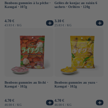
Bonbons gummies à la pêche ⋅
Gelées de konjac au raisin 6
Kasugai ⋅ 107g
sachets ⋅ Orihiro ⋅ 120g
Prix
4.70 €
Prix
3.10 €
habituel
habituel
PRIX
PAR
PRIX
PAR
43.93 €
/
KG
25.83 €
/
KG
UNITAIRE
UNITAIRE
Bonbons gummies au litchi ⋅
Bonbons gummies au yuzu ⋅
Kasugai ⋅ 102g
Kasugai ⋅ 102g
Prix
4.70 €
Prix
4.70 €
habituel
habituel
PRIX
PAR
PRIX
PAR
46.08 €
/
KG
46.08 €
/
KG