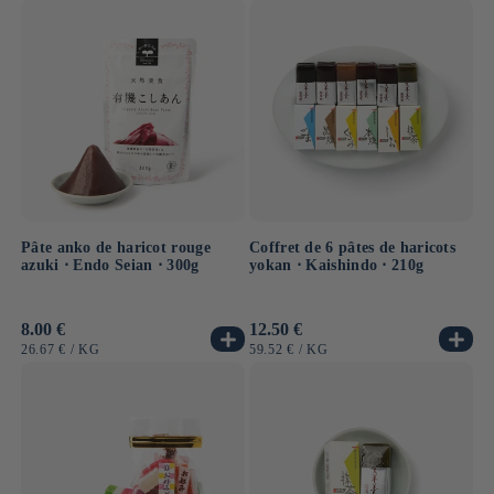
UNITAIRE
UNITAIRE
Pâte anko de haricot rouge
Coffret de 6 pâtes de haricots
azuki ⋅ Endo Seian ⋅ 300g
yokan ⋅ Kaishindo ⋅ 210g
Prix
8.00 €
Prix
12.50 €
habituel
habituel
PRIX
PAR
PRIX
PAR
26.67 €
/
KG
59.52 €
/
KG
UNITAIRE
UNITAIRE