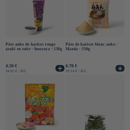
Pâte anko de haricot rouge
Pâte de haricot blanc anko ⋅
azuki en tube ⋅ Imuraya ⋅ 130g
Maeda ⋅ 350g
Prix
4.50 €
Prix
6.70 €
habituel
habituel
PRIX
PAR
PRIX
PAR
34.62 €
/
KG
19.14 €
/
KG
UNITAIRE
UNITAIRE