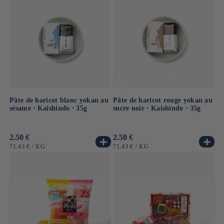
Pâte de haricot blanc yokan au
Pâte de haricot rouge yokan au
sésame ⋅ Kaishindo ⋅ 35g
sucre noir ⋅ Kaishindo ⋅ 35g
Prix
2.50 €
Prix
2.50 €
habituel
habituel
PRIX
PAR
PRIX
PAR
71.43 €
/
KG
71.43 €
/
KG
UNITAIRE
UNITAIRE