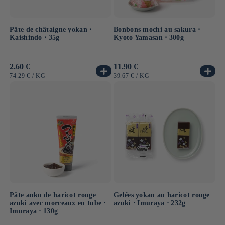
Pâte de châtaigne yokan ⋅
Bonbons mochi au sakura ⋅
Kaishindo ⋅ 35g
Kyoto Yamasan ⋅ 300g
Prix
2.60 €
Prix
11.90 €
habituel
habituel
PRIX
PAR
PRIX
PAR
74.29 €
/
KG
39.67 €
/
KG
UNITAIRE
UNITAIRE
Pâte anko de haricot rouge
Gelées yokan au haricot rouge
azuki avec morceaux en tube ⋅
azuki ⋅ Imuraya ⋅ 232g
Imuraya ⋅ 130g