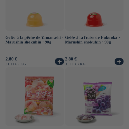
Gelée à la pêche de Yamanashi ⋅
Gelée à la fraise de Fukuoka ⋅
Marushin shokuhin ⋅ 90g
Marushin shokuhin ⋅ 90g
Prix
2.80 €
Prix
2.80 €
habituel
habituel
PRIX
PAR
PRIX
PAR
31.11 €
/
KG
31.11 €
/
KG
UNITAIRE
UNITAIRE