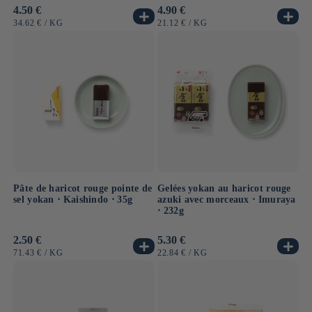
Prix
4.50 €
Prix
4.90 €
habituel
habituel
PRIX
PAR
PRIX
PAR
34.62 €
/
KG
21.12 €
/
KG
UNITAIRE
UNITAIRE
Pâte de haricot rouge pointe de
Gelées yokan au haricot rouge
sel yokan ⋅ Kaishindo ⋅ 35g
azuki avec morceaux ⋅ Imuraya
⋅ 232g
Prix
2.50 €
Prix
5.30 €
habituel
habituel
PRIX
PAR
PRIX
PAR
71.43 €
/
KG
22.84 €
/
KG
UNITAIRE
UNITAIRE