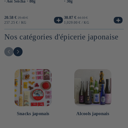
⋅ Aoi Seicha ⋅ 80g
⋅ 30g
su
No
Prix
20.58 €
Prix
Prix
30.87 €
Prix
Pr
11
29.40 €
44.10 €
promotionnel
habituel
promotionnel
habituel
pr
PRIX
PAR
PRIX
PAR
PR
257.25 €
/
KG
1,029.00 €
/
KG
57
UNITAIRE
UNITAIRE
UN
Nos catégories d'épicerie japonaise
Snacks japonais
Alcools japonais