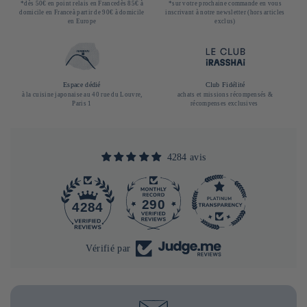
*dès 50€ en point relais en Francedès 85€ à
*sur votre prochaine commande en vous
domicile en Franceà partir de 90€ à domicile
inscrivant à notre newsletter (hors articles
en Europe
exclus)
Espace dédié
Club Fidélité
à la cuisine japonaise au 40 rue du Louvre,
achats et missions récompensés &
Paris 1
récompenses exclusives
4284 avis
290
4284
Vérifié par