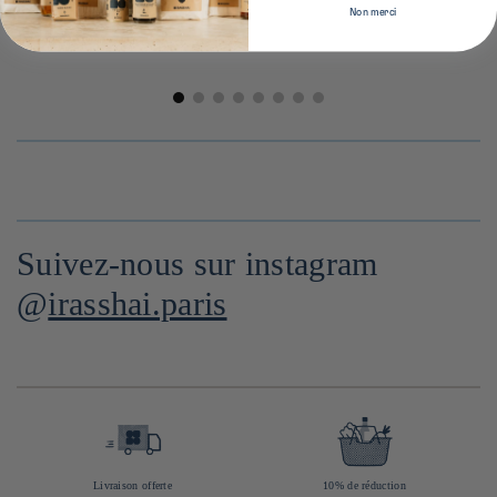
Non merci
Suivez-nous sur instagram
@
irasshai.paris
Livraison offerte
10% de réduction