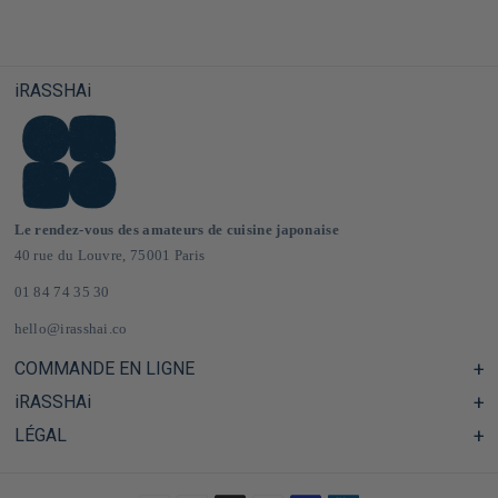
iRASSHAi
Le rendez-vous des amateurs de cuisine japonaise
40 rue du Louvre, 75001 Paris
01 84 74 35 30
hello@irasshai.co
COMMANDE EN LIGNE
iRASSHAi
Centre d'aide & FAQ
Livraison et frais de port en France & Europe
LÉGAL
Les horaires du 40 rue du Louvre, Paris
Épicerie japonaise en ligne
Le concept iRASSHAi
CGV
Le programme de fidélité
Mentions Légales