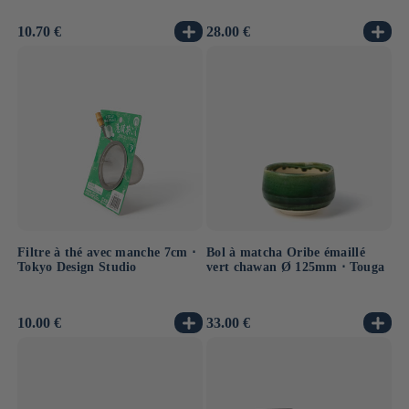
Prix
10.70 €
Prix
28.00 €
habituel
habituel
Filtre à thé avec manche 7cm ⋅
Bol à matcha Oribe émaillé
Tokyo Design Studio
vert chawan Ø 125mm ⋅ Touga
Prix
10.00 €
Prix
33.00 €
habituel
habituel