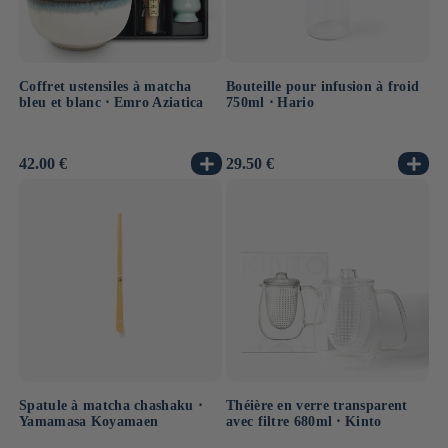
Coffret ustensiles à matcha
Bouteille pour infusion à froid
bleu et blanc ⋅ Emro Aziatica
750ml ⋅ Hario
Prix
42.00 €
Prix
29.50 €
habituel
habituel
Spatule à matcha chashaku ⋅
Théière en verre transparent
Yamamasa Koyamaen
avec filtre 680ml ⋅ Kinto