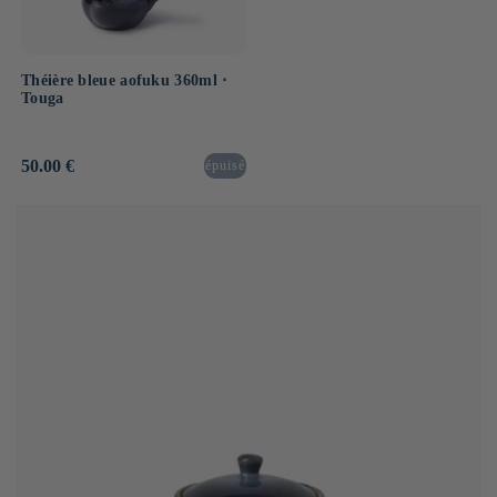
Théière bleue aofuku 360ml ⋅
Touga
Prix
50.00 €
épuisé
habituel