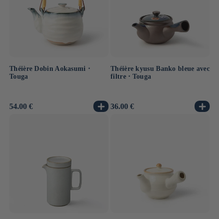
Théière Dobin Aokasumi ⋅
Théière kyusu Banko bleue avec
Touga
filtre ⋅ Touga
Prix
54.00 €
Prix
36.00 €
habituel
habituel