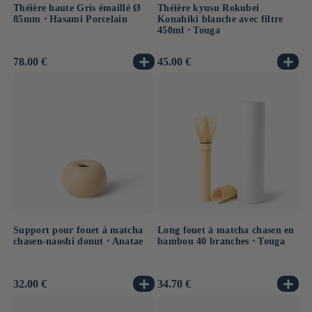
Théière haute Gris émaillé Ø
Théière kyusu Rokubei
85mm ⋅ Hasami Porcelain
Konahiki blanche avec filtre
450ml ⋅ Touga
Prix
78.00 €
Prix
45.00 €
habituel
habituel
Support pour fouet à matcha
Long fouet à matcha chasen en
chasen-naoshi donut ⋅ Anatae
bambou 40 branches ⋅ Touga
Prix
32.00 €
Prix
34.70 €
habituel
habituel