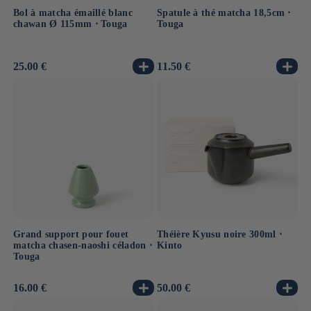
Bol à matcha émaillé blanc
Spatule à thé matcha 18,5cm ⋅
chawan Ø 115mm ⋅ Touga
Touga
Prix
25.00 €
Prix
11.50 €
habituel
habituel
Grand support pour fouet
Théière Kyusu noire 300ml ⋅
matcha chasen-naoshi céladon ⋅
Kinto
Touga
Prix
16.00 €
Prix
50.00 €
habituel
habituel