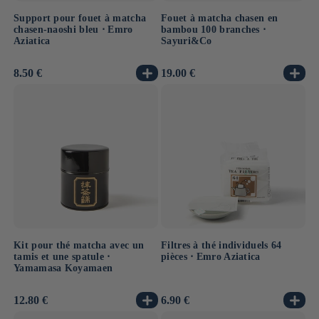
Support pour fouet à matcha
Fouet à matcha chasen en
chasen-naoshi bleu ⋅ Emro
bambou 100 branches ⋅
Aziatica
Sayuri&Co
Prix
8.50 €
Prix
19.00 €
habituel
habituel
Kit pour thé matcha avec un
Filtres à thé individuels 64
tamis et une spatule ⋅
pièces ⋅ Emro Aziatica
Yamamasa Koyamaen
Prix
12.80 €
Prix
6.90 €
habituel
habituel