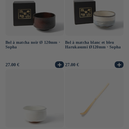
Bol à matcha noir Ø 120mm ⋅
Bol à matcha blanc et bleu
Sopha
Harukasumi Ø120mm ⋅ Sopha
Prix
27.00 €
Prix
27.00 €
habituel
habituel