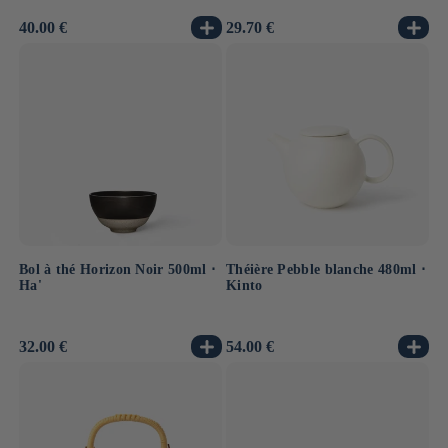
Prix
40.00 €
Prix
29.70 €
habituel
habituel
Bol à thé Horizon Noir 500ml ⋅
Théière Pebble blanche 480ml ⋅
Ha'
Kinto
Prix
32.00 €
Prix
54.00 €
habituel
habituel