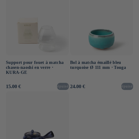
Support pour fouet à matcha
Bol à matcha émaillé bleu
chasen-naoshi en verre ⋅
turquoise Ø 111 mm ⋅ Touga
KURA-GE
Prix
15.00 €
Prix
24.00 €
épuisé
épuisé
habituel
habituel