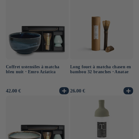
Coffret ustensiles à matcha
Long fouet à matcha chasen en
bleu nuit ⋅ Emro Aziatica
bambou 32 branches ⋅ Anatae
Prix
42.00 €
Prix
26.00 €
habituel
habituel