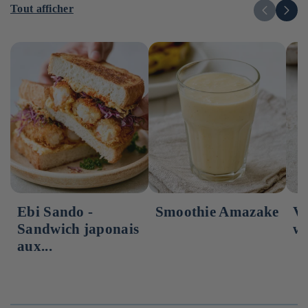
Tout afficher
Ebi Sando -
Smoothie Amazake
Vi
Sandwich japonais
wa
aux...