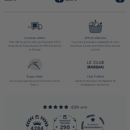
habituel
habituel
ha
Livraison offerte
10% de réduction
*dès 50€ en point relais en Francedès 85€ à
*sur votre prochaine commande en vous
domicile en Franceà partir de 90€ à domicile
inscrivant à notre newsletter (hors articles
en Europe
exclus)
Espace dédié
Club Fidélité
à la cuisine japonaise au 40 rue du Louvre,
achats et missions récompensés &
Paris 1
récompenses exclusives
4284 avis
290
4284