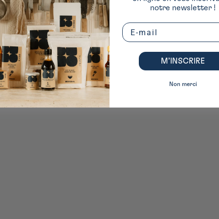
notre newsletter !
Email
e thé et le café, sont conçus avec un sens aigu du détail, où chaque courbe 
atériaux de haute qualité, tels que le verre, la porcelaine, et l'acier inoxyd
M’INSCRIRE
on japonaise avec une approche moderne du design.
Non merci