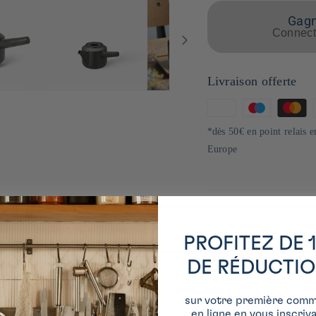
Gagne
Connecte
Livraison offerte
Moyens
de
*dès 50€ en point relais 
paiement
Europe
PROFITEZ DE 
DE RÉDUCTI
sur votre première com
en ligne en vous inscriv