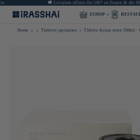
🚚
Livraison offerte dès 50€* en France & dès 90€ en
ESHOP
RESTAU
Home
Théières japonaises
Théière Kyusu noire 300ml ⋅ 