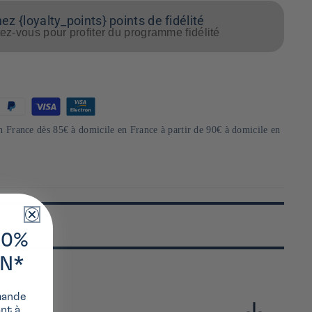
z {loyalty_points} points de fidélité
z-vous pour profiter du programme fidélité
en France dès 85€ à domicile en France à partir de 90€ à domicile en
10%
ON*
mande
ant à