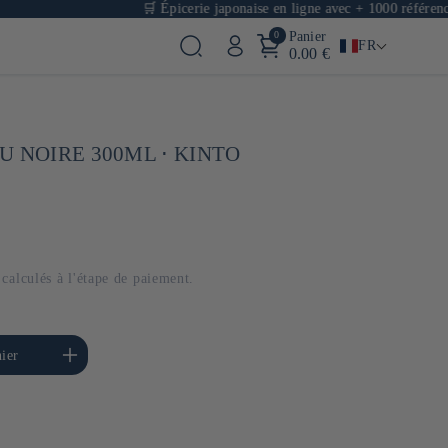
🛒 Épicerie japonaise en ligne avec + 1000 références
0
Panier
FR
0.00 €
U NOIRE 300ML ⋅ KINTO
calculés à l'étape de paiement.
menter la quantité de
ier
Default Title