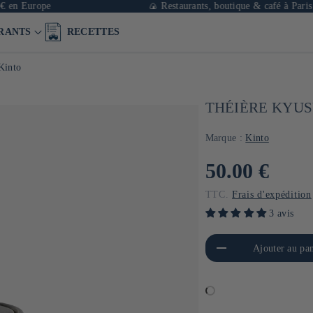
 Europe
🍙 Restaurants, boutique & café à Paris
RANTS
RECETTES
Kinto
THÉIÈRE KYUS
Marque :
Kinto
Prix
50.00 €
habituel
TTC.
Frais d'expédition
3 avis
Réduire la quantité de Default
Aug
Ajouter au pan
Title