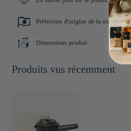
Les produits Kinto, allant de la vaisselle aux accessoires pour l
Préfecture d'origine de la marque
sensorielle unique. La marque se distingue par l'utilisation de m
mais aussi une élégance intemporelle.
Tokyo
Dimensions produit
Ce qui rend Kinto unique, c'est sa capacité à marier la traditi
15cm x 12cm x 10cm
Produits vus récemment