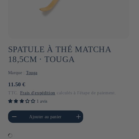
SPATULE À THÉ MATCHA
18,5CM ⋅ TOUGA
Marque :
Touga
Prix
11.50 €
habituel
TTC.
Frais d'expédition
calculés à l'étape de paiement.
1 avis
a quantité de Default
Augmenter la quantité de
Ajouter au panier
Title
Default Title