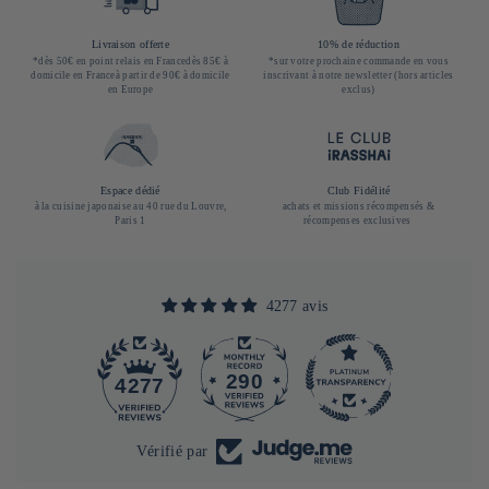
Livraison offerte
10% de réduction
*dès 50€ en point relais en Francedès 85€ à
*sur votre prochaine commande en vous
domicile en Franceà partir de 90€ à domicile
inscrivant à notre newsletter (hors articles
en Europe
exclus)
Espace dédié
Club Fidélité
à la cuisine japonaise au 40 rue du Louvre,
achats et missions récompensés &
Paris 1
récompenses exclusives
4277 avis
290
4277
Vérifié par