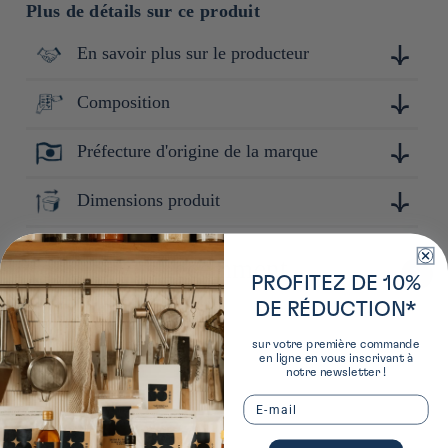
Plus de détails sur ce produit
En savoir plus sur le producteur
Composition
Touga est une marque réputée pour sa maîtrise de la
céramique. Avec une attention particulière portée à la
simplicité et à la qualité, Touga conçoit des produits durables
Préfecture d'origine de la marque
Céramique
et pratiques, adaptés à un usage quotidien tout en apportant
une touche de raffinement.
Tokyo
Dimensions produit
2cm x 2cm x 19cm
Produits vus récemment
PROFITEZ DE 10%
DE RÉDUCTION*
sur votre première commande
en ligne en vous inscrivant à
notre newsletter !
Email