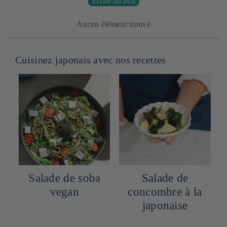
Écrire un avis
Aucun élément trouvé
Cuisinez japonais avec nos recettes
e
Salade de soba
Salade de
vegan
concombre à la
japonaise