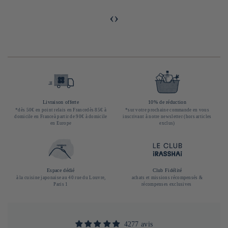
‹
›
Livraison offerte
10% de réduction
*dès 50€ en point relais en Francedès 85€ à
*sur votre prochaine commande en vous
domicile en Franceà partir de 90€ à domicile
inscrivant à notre newsletter (hors articles
en Europe
exclus)
Espace dédié
Club Fidélité
à la cuisine japonaise au 40 rue du Louvre,
achats et missions récompensés &
Paris 1
récompenses exclusives
4277 avis