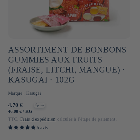
ASSORTIMENT DE BONBONS
GUMMIES AUX FRUITS
(FRAISE, LITCHI, MANGUE) ⋅
KASUGAI ⋅ 102G
Marque :
Kasugai
Prix
4.70 €
Épuisé
habituel
PRIX
PAR
46.08 €
/
KG
UNITAIRE
TTC.
Frais d'expédition
calculés à l'étape de paiement.
5 avis