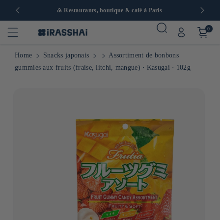
 en Europe
🍙 Restaurants, boutique & café à Paris
0
Home
Snacks japonais
Assortiment de bonbons
gummies aux fruits (fraise, litchi, mangue) ⋅ Kasugai ⋅ 102g