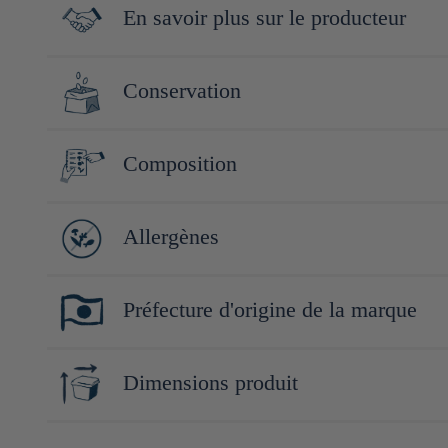
En savoir plus sur le producteur
Basé à Uji, Kyoto, Kyoto Yamasan, fondé en 1995, s'est donné pou
Conservation
additifs, tels que le miso, la sauce soja et le thé. L’entreprise p
même. En 2014, elle s'exporte à l'étranger et est aujourd'hui pr
Conserver à l'abri de la lumière, de la chaleur et de l'humidité.
Composition
L'entreprise dispose également d'un restaurant et d'un café en pl
Sucre (Japon, Thaïlande), sirop, farine de riz glutineux, maltos
Allergènes
Amidon/émulsifiant (soja), arôme, colorant e127
soja
Préfecture d'origine de la marque
Kyoto
Dimensions produit
5cm x 16cm x 21cm