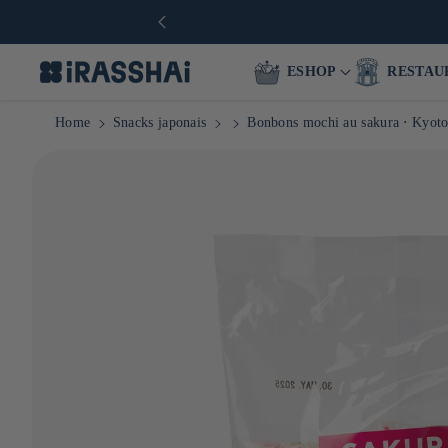
🛒 Épicerie japonaise en li
ESHOP
RESTAU
Home
Snacks japonais
Bonbons mochi au sakura ⋅ Kyot