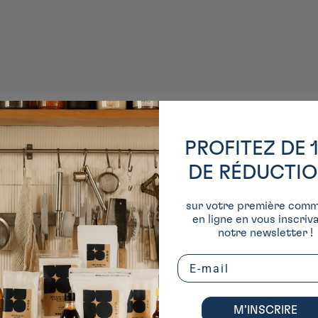
PROFITEZ DE 
DE RÉDUCTI
sur votre première com
en ligne en vous inscriv
notre newsletter !
Email
M’INSCRIRE