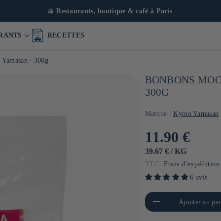
gne avec + 1000 références
RANTS
RECETTES
o Yamasan ⋅ 300g
BONBONS MOCH
300G
Marque :
Kyoto Yamasan
Prix
11.90 €
habituel
PRIX
PAR
39.67 €
/
KG
UNITAIRE
TTC.
Frais d'expédition
6 avis
Réduire la quantité de Default
Aug
Ajouter au pan
Title