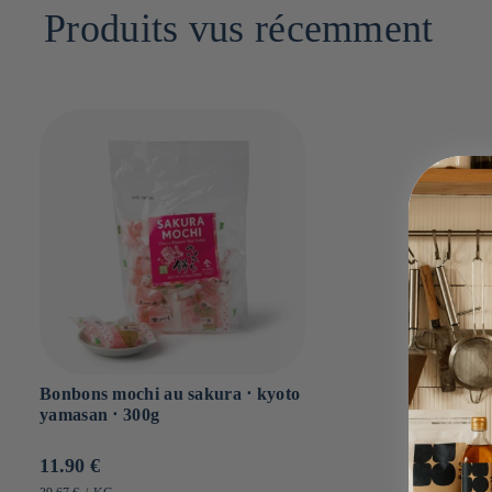
Produits vus récemment
Bonbons mochi au sakura ⋅ kyoto
yamasan ⋅ 300g
Prix
11.90 €
habituel
PRIX
PAR