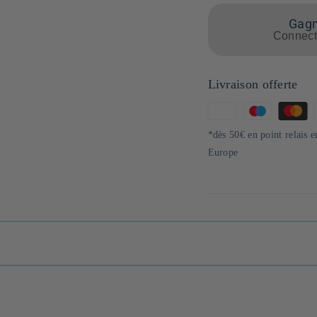
Gagne
Connecte
Livraison offerte
Moyens
de
*dès 50€ en point relais 
paiement
Europe