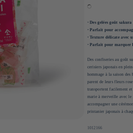
⋅ Des gelées goût sakura
⋅ Parfait pour accompa
⋅ Texture délicate avec u
⋅ Parfait pour marquer 
Des confiseries au goût suc
cerisiers japonais en plei
hommage à la saison des h
parent de leurs fleurs ros
transportent facilement e
marie à merveille avec le
accompagner une cérémoni
printanier japonais à chaq
SKU:
1012166