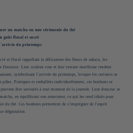
gner un matcha ou une cérémonie du thé
n goût floral et sucré
l'arrivée du printemps
ré et floral rappellant la délicatesse des fleurs de sakura, les
ne floraison. Leur couleur rose et leur texture moelleuse rendent
anami, symbolisant l’arrivée du printemps, lorsque les cerisiers se
es pâles. Pratiques et emballées individuellement, ces bonbons se
t peuvent être savourés à tout moment de la journée. Leur douceur se
 matcha, en équilibrant son amertume, ce qui les rend idéals pour
e du thé. Ces bonbons permettent de s’imprégner de l'esprit
ue dégustation.