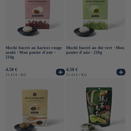
Notre sélection a été pensée pour vous faire découvrir
les saveurs incontournables de cette spécialité japonaise.
À savourer sans modération !
Mochi fourré au haricot rouge
Mochi fourré au thé vert ⋅ Mon
azuki ⋅ Mon panier d'asie ⋅
panier d'asie ⋅ 210g
210g
Prix
4.50 €
Prix
4.50 €
habituel
habituel
PRIX
PAR
PRIX
PAR
21.43 €
/
KG
21.43 €
/
KG
UNITAIRE
UNITAIRE