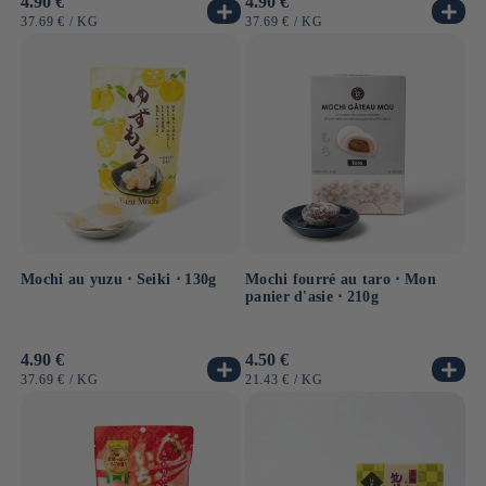
Prix
4.90 €
Prix
4.90 €
habituel
habituel
PRIX
PAR
PRIX
PAR
37.69 €
/
KG
37.69 €
/
KG
UNITAIRE
UNITAIRE
Mochi au yuzu ⋅ Seiki ⋅ 130g
Mochi fourré au taro ⋅ Mon
panier d'asie ⋅ 210g
Prix
4.90 €
Prix
4.50 €
habituel
habituel
PRIX
PAR
PRIX
PAR
37.69 €
/
KG
21.43 €
/
KG
UNITAIRE
UNITAIRE