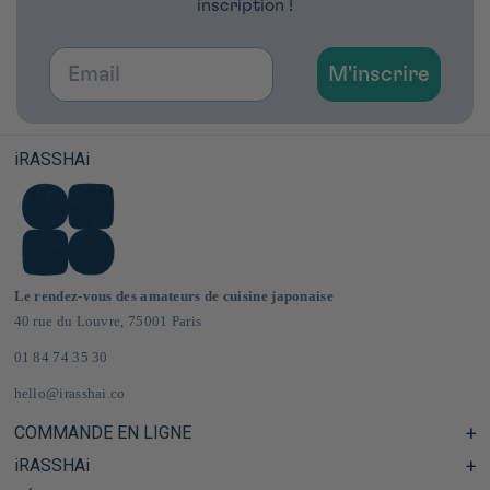
inscription !
Assembler les mochi glacés
Email
Placez une boule de glace au centre d’un disque de pâte,
M'inscrire
puis repliez délicatement les bords pour bien enfermer la
glace.
Pincez la pâte pour sceller et placez les mochi
au
iRASSHAi
congélateur
pendant 30 minutes avant de déguster.
Le rendez-vous des amateurs de cuisine japonaise
40 rue du Louvre, 75001 Paris
01 84 74 35 30
hello@irasshai.co
COMMANDE EN LIGNE
iRASSHAi
Centre d'aide & FAQ