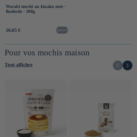
Warabi mochi au kinako noir ⋅
Bashodo ⋅ 200g
Prix
16.65 €
épuisé
habituel
Pour vos mochis maison
Tout afficher