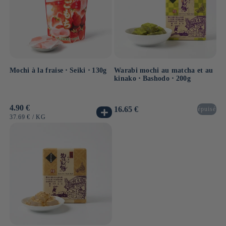
Mochi à la fraise ⋅ Seiki ⋅ 130g
Warabi mochi au matcha et au
kinako ⋅ Bashodo ⋅ 200g
Prix
4.90 €
Prix
16.65 €
épuisé
habituel
habituel
PRIX
PAR
37.69 €
/
KG
UNITAIRE