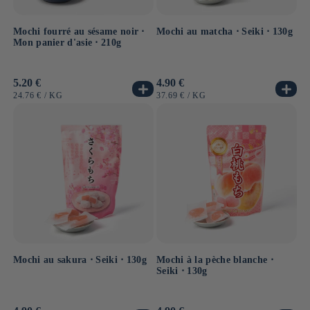
Mochi fourré au sésame noir ⋅
Mochi au matcha ⋅ Seiki ⋅ 130g
Mon panier d'asie ⋅ 210g
Prix
5.20 €
Prix
4.90 €
habituel
habituel
PRIX
PAR
PRIX
PAR
24.76 €
/
KG
37.69 €
/
KG
UNITAIRE
UNITAIRE
Mochi au sakura ⋅ Seiki ⋅ 130g
Mochi à la pèche blanche ⋅
Seiki ⋅ 130g