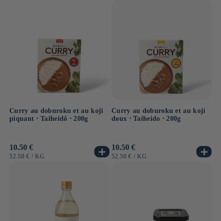
UNITAIRE
UNITAIRE
Curry au doburoku et au koji
Curry au doburoku et au koji
piquant ⋅ Taiheidô ⋅ 200g
doux ⋅ Taiheido ⋅ 200g
Prix
10.50 €
Prix
10.50 €
habituel
habituel
PRIX
PAR
PRIX
PAR
52.50 €
/
KG
52.50 €
/
KG
UNITAIRE
UNITAIRE