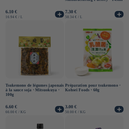
Prix
6.10 €
Prix
7.30 €
habituel
habituel
PRIX
PAR
PRIX
PAR
16.94 €
/
L
50.34 €
/
L
UNITAIRE
UNITAIRE
Tsukemono de légumes japonais
Préparation pour tsukemono ⋅
à la sauce soja ⋅ Mitsuokuya ⋅
Kohsei Foods ⋅ 60g
100g
Prix
6.60 €
Prix
3.00 €
habituel
habituel
PRIX
PAR
PRIX
PAR
66.00 €
/
KG
50.00 €
/
KG
UNITAIRE
UNITAIRE