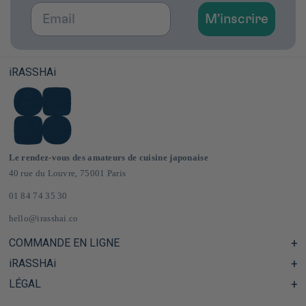
Email
M'inscrire
iRASSHAi
Le rendez-vous des amateurs de cuisine japonaise
40 rue du Louvre, 75001 Paris
01 84 74 35 30
hello@irasshai.co
COMMANDE EN LIGNE
iRASSHAi
Centre d'aide & FAQ
Livraison et frais de port en France & Europe
LÉGAL
Les horaires du 40 rue du Louvre, Paris
Épicerie japonaise en ligne
Le concept iRASSHAi
CGV