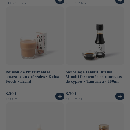
habituel
habituel
PRIX
PAR
PRIX
PAR
81.67 €
/
KG
26.50 €
/
KG
UNITAIRE
UNITAIRE
Boisson de riz fermentée
Sauce soja tamari intense
amazake aux céréales ⋅ Kohsei
Minobi fermentée en tonneaux
Foods ⋅ 125ml
de cyprès ⋅ Tamariya ⋅ 100ml
Prix
3.50 €
Prix
8.70 €
habituel
habituel
PRIX
PAR
PRIX
PAR
28.00 €
/
L
87.00 €
/
L
UNITAIRE
UNITAIRE