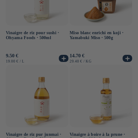
Vinaigre de riz pour sushi ⋅
Miso blanc enrichi en koji ⋅
Ohyama Foods ⋅ 500ml
Yamabuki Miso ⋅ 500g
Prix
9.50 €
Prix
14.70 €
habituel
habituel
PRIX
PAR
PRIX
PAR
19.00 €
/
L
29.40 €
/
KG
UNITAIRE
UNITAIRE
Vinaigre de riz pur junmai ⋅
Vinaigre à boire à la prune ⋅