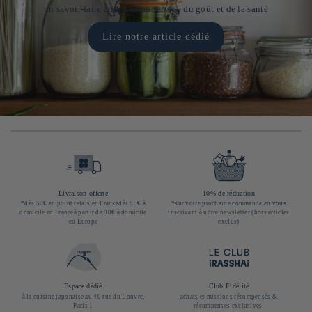
un savoir-faire ancestral au service du goût et de la santé
Lire notre article dédié
Livraison offerte
10% de réduction
*dès 50€ en point relais en Francedès 85€ à
*sur votre prochaine commande en vous
domicile en Franceà partir de 90€ à domicile
inscrivant à notre newsletter (hors articles
en Europe
exclus)
Espace dédié
Club Fidélité
à la cuisine japonaise au 40 rue du Louvre,
achats et missions récompensés &
Paris 1
récompenses exclusives