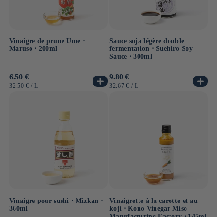
Vinaigre de prune Ume ⋅
Sauce soja légère double
Maruso ⋅ 200ml
fermentation ⋅ Suehiro Soy
Sauce ⋅ 300ml
Prix
6.50 €
Prix
9.80 €
habituel
habituel
PRIX
PAR
PRIX
PAR
32.50 €
/
L
32.67 €
/
L
UNITAIRE
UNITAIRE
Vinaigre pour sushi ⋅ Mizkan ⋅
Vinaigrette à la carotte et au
360ml
koji ⋅ Kono Vinegar Miso
Manufacturing Factory ⋅ 145ml