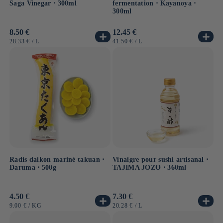
Saga Vinegar ⋅ 300ml
fermentation ⋅ Kayanoya ⋅
300ml
Prix
8.50 €
Prix
12.45 €
habituel
habituel
PRIX
PAR
PRIX
PAR
28.33 €
/
L
41.50 €
/
L
UNITAIRE
UNITAIRE
Radis daikon mariné takuan ⋅
Vinaigre pour sushi artisanal ⋅
Daruma ⋅ 500g
TAJIMA JOZO ⋅ 360ml
Prix
4.50 €
Prix
7.30 €
habituel
habituel
PRIX
PAR
PRIX
PAR
9.00 €
/
KG
20.28 €
/
L
UNITAIRE
UNITAIRE