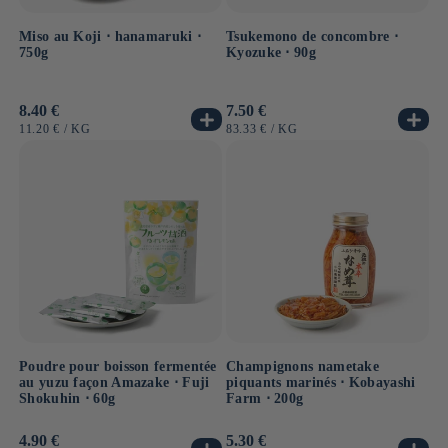
Miso au Koji ⋅ hanamaruki ⋅
Tsukemono de concombre ⋅
750g
Kyozuke ⋅ 90g
Prix
8.40 €
Prix
7.50 €
habituel
habituel
PRIX
PAR
PRIX
PAR
11.20 €
/
KG
83.33 €
/
KG
UNITAIRE
UNITAIRE
Poudre pour boisson fermentée
Champignons nametake
au yuzu façon Amazake ⋅ Fuji
piquants marinés ⋅ Kobayashi
Shokuhin ⋅ 60g
Farm ⋅ 200g
Prix
4.90 €
Prix
5.30 €