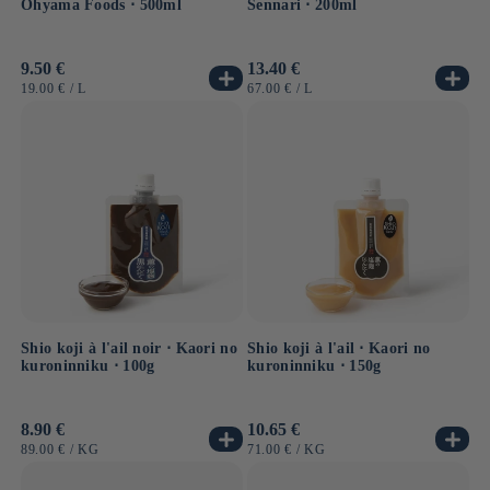
Ohyama Foods ⋅ 500ml
Sennari ⋅ 200ml
Prix
9.50 €
Prix
13.40 €
habituel
habituel
PRIX
PAR
PRIX
PAR
19.00 €
/
L
67.00 €
/
L
UNITAIRE
UNITAIRE
Shio koji à l'ail noir ⋅ Kaori no
Shio koji à l'ail ⋅ Kaori no
kuroninniku ⋅ 100g
kuroninniku ⋅ 150g
Prix
8.90 €
Prix
10.65 €
habituel
habituel
PRIX
PAR
PRIX
PAR
89.00 €
/
KG
71.00 €
/
KG
UNITAIRE
UNITAIRE