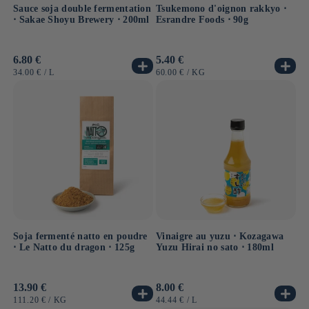
Sauce soja double fermentation
Tsukemono d'oignon rakkyo ⋅
⋅ Sakae Shoyu Brewery ⋅ 200ml
Esrandre Foods ⋅ 90g
Prix
6.80 €
Prix
5.40 €
habituel
habituel
PRIX
PAR
PRIX
PAR
34.00 €
/
L
60.00 €
/
KG
UNITAIRE
UNITAIRE
Soja fermenté natto en poudre
Vinaigre au yuzu ⋅ Kozagawa
⋅ Le Natto du dragon ⋅ 125g
Yuzu Hirai no sato ⋅ 180ml
Prix
13.90 €
Prix
8.00 €
habituel
habituel
PRIX
PAR
PRIX
PAR
111.20 €
/
KG
44.44 €
/
L