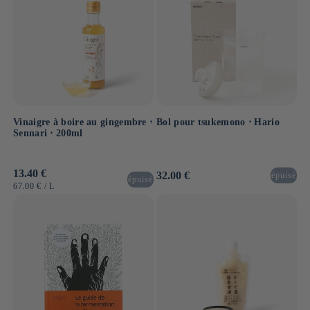
Vinaigre à boire au gingembre ⋅
Bol pour tsukemono ⋅ Hario
Sennari ⋅ 200ml
Prix
13.40 €
Prix
32.00 €
épuisé
épuisé
habituel
habituel
PRIX
PAR
67.00 €
/
L
UNITAIRE