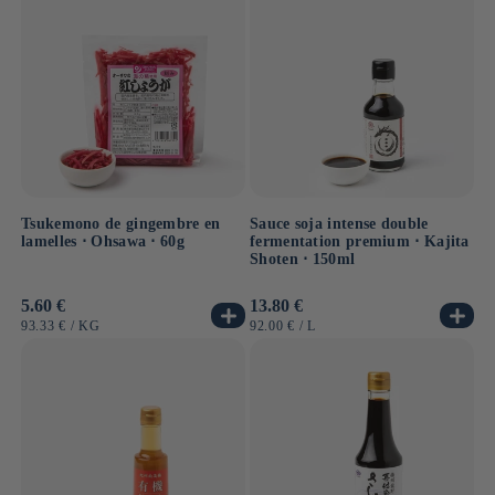
Tsukemono de gingembre en
Sauce soja intense double
lamelles ⋅ Ohsawa ⋅ 60g
fermentation premium ⋅ Kajita
Shoten ⋅ 150ml
Prix
5.60 €
Prix
13.80 €
habituel
habituel
PRIX
PAR
PRIX
PAR
93.33 €
/
KG
92.00 €
/
L
UNITAIRE
UNITAIRE