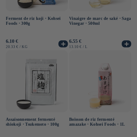
Ferment de riz koji ⋅ Kohsei
Vinaigre de marc de saké ⋅ Saga
Foods ⋅ 300g
Vinegar ⋅ 500ml
Prix
6.10 €
Prix
6.55 €
habituel
habituel
PRIX
PAR
PRIX
PAR
20.33 €
/
KG
13.10 €
/
L
UNITAIRE
UNITAIRE
Assaisonnement fermenté
Boisson de riz fermenté
shiokoji ⋅ Tsukemoto ⋅ 100g
amazake ⋅ Kohsei Foods ⋅ 1L