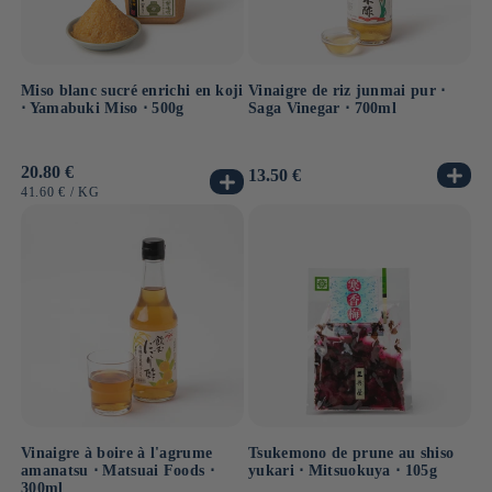
Miso blanc sucré enrichi en koji
Vinaigre de riz junmai pur ⋅
⋅ Yamabuki Miso ⋅ 500g
Saga Vinegar ⋅ 700ml
Prix
20.80 €
Prix
13.50 €
habituel
habituel
PRIX
PAR
41.60 €
/
KG
UNITAIRE
Vinaigre à boire à l'agrume
Tsukemono de prune au shiso
amanatsu ⋅ Matsuai Foods ⋅
yukari ⋅ Mitsuokuya ⋅ 105g
300ml