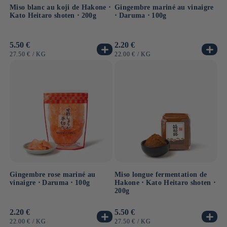
Miso blanc au koji de Hakone ⋅
Gingembre mariné au vinaigre
Kato Heitaro shoten ⋅ 200g
⋅ Daruma ⋅ 100g
Prix
5.50 €
Prix
2.20 €
habituel
habituel
PRIX
PAR
PRIX
PAR
27.50 €
/
KG
22.00 €
/
KG
UNITAIRE
UNITAIRE
Gingembre rose mariné au
Miso longue fermentation de
vinaigre ⋅ Daruma ⋅ 100g
Hakone ⋅ Kato Heitaro shoten ⋅
200g
Prix
2.20 €
Prix
5.50 €
habituel
habituel
PRIX
PAR
PRIX
PAR
22.00 €
/
KG
27.50 €
/
KG