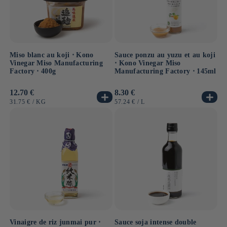
Miso blanc au koji ⋅ Kono
Sauce ponzu au yuzu et au koji
Vinegar Miso Manufacturing
⋅ Kono Vinegar Miso
Factory ⋅ 400g
Manufacturing Factory ⋅ 145ml
Prix
12.70 €
Prix
8.30 €
habituel
habituel
PRIX
PAR
PRIX
PAR
31.75 €
/
KG
57.24 €
/
L
UNITAIRE
UNITAIRE
Vinaigre de riz junmai pur ⋅
Sauce soja intense double