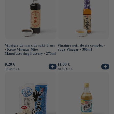
Vinaigre de marc de saké 3 ans
Vinaigre noir de riz complet ⋅
⋅ Kono Vinegar Miso
Saga Vinegar ⋅ 300ml
Manufacturing Factory ⋅ 275ml
Prix
9.20 €
Prix
11.60 €
habituel
habituel
PRIX
PAR
PRIX
PAR
33.45 €
/
L
38.67 €
/
L
UNITAIRE
UNITAIRE