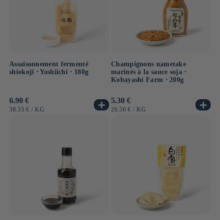
Assaisonnement fermenté
Champignons nametake
shiokoji ⋅ Yoshiichi ⋅ 180g
marinés à la sauce soja ⋅
Kobayashi Farm ⋅ 200g
Prix
6.90 €
Prix
5.30 €
habituel
habituel
PRIX
PAR
PRIX
PAR
38.33 €
/
KG
26.50 €
/
KG
UNITAIRE
UNITAIRE