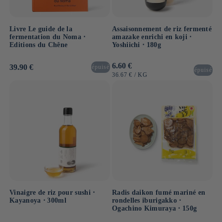
Livre Le guide de la
Assaisonnement de riz fermenté
fermentation du Noma ⋅
amazake enrichi en koji ⋅
Editions du Chêne
Yoshiichi ⋅ 180g
Prix
6.60 €
Prix
39.90 €
épuisé
épuisé
habituel
habituel
PRIX
PAR
36.67 €
/
KG
UNITAIRE
Vinaigre de riz pour sushi ⋅
Radis daikon fumé mariné en
Kayanoya ⋅ 300ml
rondelles iburigakko ⋅
Ogachino Kimuraya ⋅ 150g