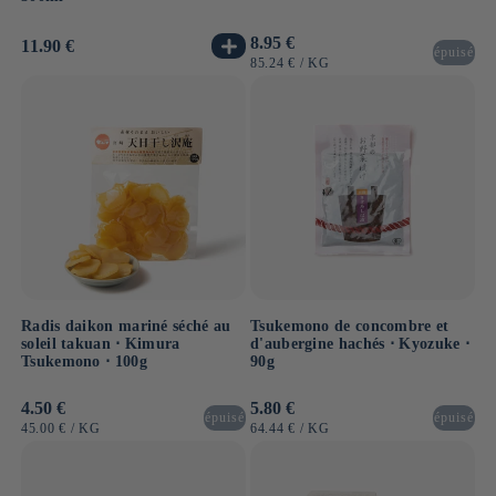
Prix
8.95 €
Prix
11.90 €
épuisé
habituel
habituel
PRIX
PAR
85.24 €
/
KG
UNITAIRE
Radis daikon mariné séché au
Tsukemono de concombre et
soleil takuan ⋅ Kimura
d'aubergine hachés ⋅ Kyozuke ⋅
Tsukemono ⋅ 100g
90g
Prix
4.50 €
Prix
5.80 €
épuisé
épuisé
habituel
habituel
PRIX
PAR
PRIX
PAR
45.00 €
/
KG
64.44 €
/
KG
UNITAIRE
UNITAIRE