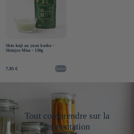
Shio koji au yuzu kosho ⋅
Shinjyo Miso ⋅ 130g
Prix
7.95 €
épuisé
habituel
Tout comprendre sur la
fermentation