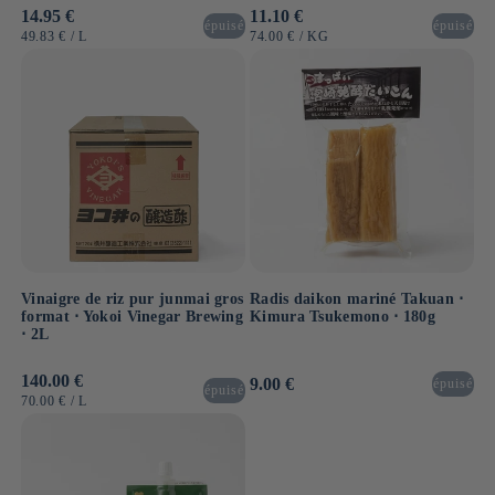
Prix
14.95 €
Prix
11.10 €
épuisé
épuisé
habituel
habituel
PRIX
PAR
PRIX
PAR
49.83 €
/
L
74.00 €
/
KG
UNITAIRE
UNITAIRE
Vinaigre de riz pur junmai gros
Radis daikon mariné Takuan ⋅
format ⋅ Yokoi Vinegar Brewing
Kimura Tsukemono ⋅ 180g
⋅ 2L
Prix
140.00 €
Prix
9.00 €
épuisé
épuisé
habituel
habituel
PRIX
PAR
70.00 €
/
L
UNITAIRE