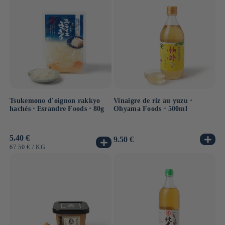
Tsukemono d'oignon rakkyo
Vinaigre de riz au yuzu ⋅
hachés ⋅ Esrandre Foods ⋅ 80g
Ohyama Foods ⋅ 500ml
Prix
5.40 €
Prix
9.50 €
habituel
habituel
PRIX
PAR
67.50 €
/
KG
UNITAIRE