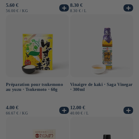
Prix
5.60 €
Prix
8.30 €
habituel
habituel
PRIX
PAR
PRIX
PAR
56.00 €
/
KG
8.30 €
/
L
UNITAIRE
UNITAIRE
Préparation pour tsukemono
Vinaigre de kaki ⋅ Saga Vinegar
au yuzu ⋅ Tsukemoto ⋅ 60g
⋅ 300ml
Prix
4.00 €
Prix
12.00 €
habituel
habituel
PRIX
PAR
PRIX
PAR
66.67 €
/
KG
40.00 €
/
L
UNITAIRE
UNITAIRE