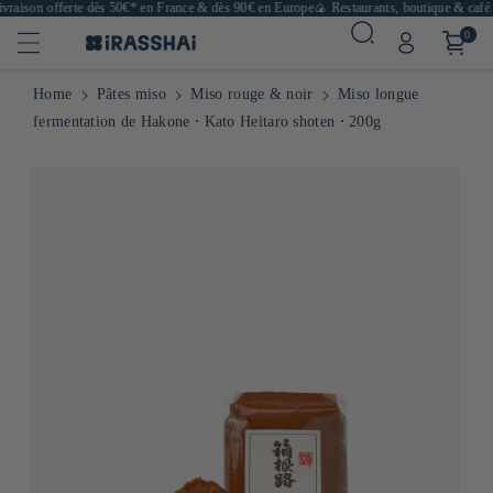
raison offerte dès 50€* en France & dès 90€ en Europe
🍙 Restaurants, boutique & café à
0
Home
Pâtes miso
Miso rouge & noir
Miso longue
fermentation de Hakone ⋅ Kato Heitaro shoten ⋅ 200g