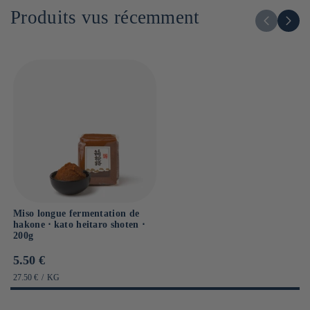
Glucides : 25.1g
Produits vus récemment
Dont sucres : g
Sel : 11.7g
Miso longue fermentation de
hakone ⋅ kato heitaro shoten ⋅
200g
Prix
5.50 €
habituel
PRIX
PAR
27.50 €
/
KG
UNITAIRE