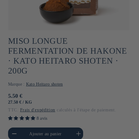
MISO LONGUE
FERMENTATION DE HAKONE
⋅ KATO HEITARO SHOTEN ⋅
200G
Marque :
Kato Heitaro shoten
Prix
5.50 €
habituel
PRIX
PAR
27.50 €
/
KG
UNITAIRE
TTC.
Frais d'expédition
calculés à l'étape de paiement.
8 avis
a quantité de Default
Augmenter la quantité de
Ajouter au panier
Title
Default Title