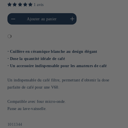
1 avis
a quantité de Default
Augmenter la quantité de
Ajouter au panier
Title
Default Title
⋅ Cuillère en céramique blanche au design élégant
⋅ Dose la quantité idéale de café
⋅ Un accessoire indispensable pour les amateurs de café
Un indispensable du café filtre, permettant d'obtenir la dose
parfaite de café pour une V60.
Compatible avec four micro-onde.
Passe au lave-vaisselle.
SKU:
1011344