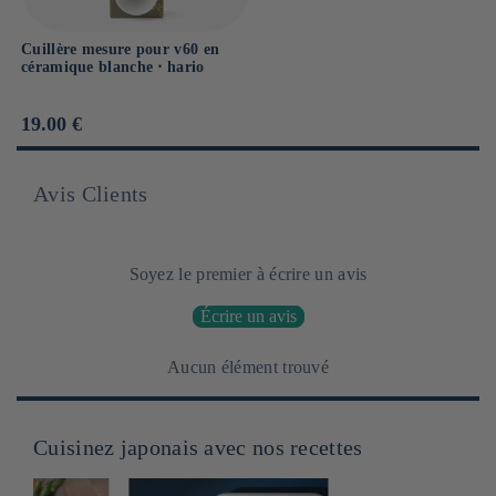
Cuillère mesure pour v60 en
céramique blanche ⋅ hario
Prix
19.00 €
habituel
Avis Clients
Soyez le premier à écrire un avis
Écrire un avis
Aucun élément trouvé
Cuisinez japonais avec nos recettes