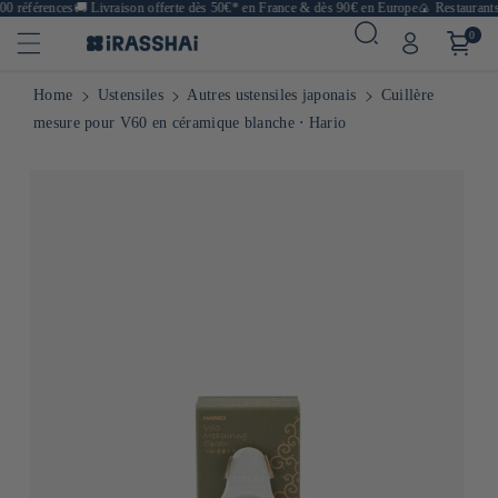
0 références
🚚
Livraison offerte dès 50€* en France & dès 90€ en Europe
🍙 Restaurants,
0
Home
Ustensiles
Autres ustensiles japonais
Cuillère
mesure pour V60 en céramique blanche ⋅ Hario