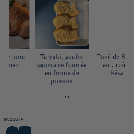
Taiyaki, gaufre
Pavé de Saumon
japonaise fourrée
en Croûte de
en forme de
Sésame
poisson
‹
›
iRASSHAi