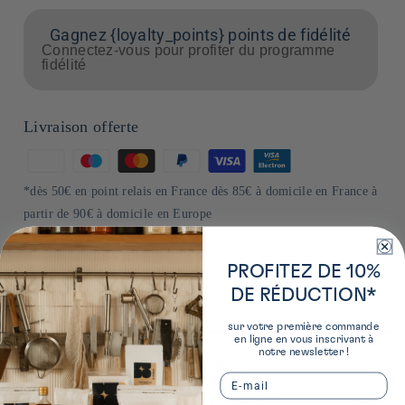
Gagnez {loyalty_points} points de fidélité
Connectez-vous pour profiter du programme
fidélité
Livraison offerte
Moyens
de
*dès 50€ en point relais en France dès 85€ à domicile en France à
paiement
partir de 90€ à domicile en Europe
PROFITEZ DE 10%
DE RÉDUCTION*
sur votre première commande
en ligne en vous inscrivant à
notre newsletter !
Plus de détails sur ce produit
Email
En savoir plus sur le producteur