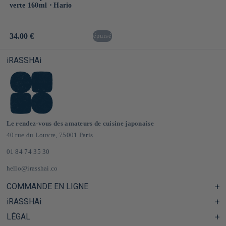
verte 160ml ⋅ Hario
Prix
34.00 €
épuisé
habituel
iRASSHAi
Le rendez-vous des amateurs de cuisine japonaise
40 rue du Louvre, 75001 Paris
01 84 74 35 30
hello@irasshai.co
COMMANDE EN LIGNE
iRASSHAi
Centre d'aide & FAQ
Livraison et frais de port en France & Europe
LÉGAL
Les horaires du 40 rue du Louvre, Paris