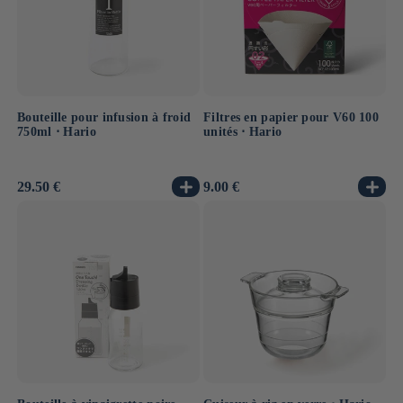
nom, formé à partir des mots japonais
"hari" (verre)
et
"ō" (roi)
, reflète l’ambition d’une marque pionnière,
aujourd’hui présente dans les cuisines, les cafés et les
concours de barista du monde entier.
Bouteille pour infusion à froid
Filtres en papier pour V60 100
750ml ⋅ Hario
unités ⋅ Hario
Prix
29.50 €
Prix
9.00 €
habituel
habituel