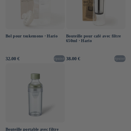
Bol pour tsukemono ⋅ Hario
Bouteille pour café avec filtre
650ml ⋅ Hario
Prix
32.00 €
Prix
38.00 €
épuisé
épuisé
habituel
habituel
Bouteille portable avec filtre