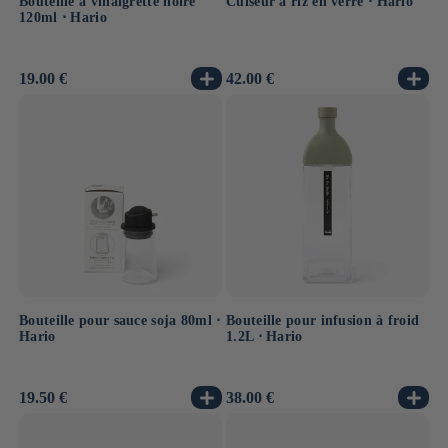
Bouteille à vinaigrette noire
Cuiseur à riz en verre ⋅ Hario
120ml ⋅ Hario
Prix
19.00 €
Prix
42.00 €
habituel
habituel
Bouteille pour sauce soja 80ml ⋅
Bouteille pour infusion à froid
Hario
1.2L ⋅ Hario
Prix
19.50 €
Prix
38.00 €
habituel
habituel