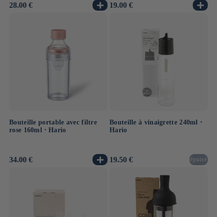
Prix
28.00 €
Prix
19.00 €
habituel
habituel
Bouteille à vinaigrette 240ml ⋅
Bouteille portable avec filtre
Hario
rose 160ml ⋅ Hario
Prix
19.50 €
Prix
34.00 €
épuisé
habituel
habituel