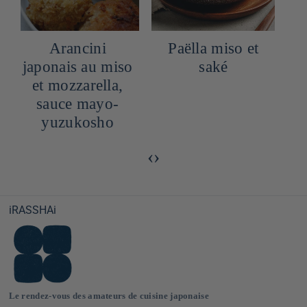
Paëlla miso et
Gin Tonic au
o
saké
Yuzu (ultra frais
et parfumé)
‹
›
iRASSHAi
Le rendez-vous des amateurs de cuisine japonaise