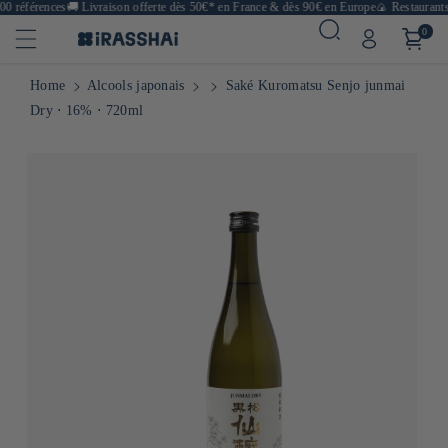
 références
🚚
Livraison offerte dès 50€* en France & dès 90€ en Europe
🍙 Restaurants, 
0
Home
Alcools japonais
Saké Kuromatsu Senjo junmai
Dry ⋅ 16% ⋅ 720ml