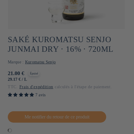
SAKÉ KUROMATSU SENJO
JUNMAI DRY ⋅ 16% ⋅ 720ML
Marque :
Kuromatsu Senjo
Prix
21.00 €
Épuisé
habituel
PRIX
PAR
29.17 €
/
L
UNITAIRE
TTC.
Frais d'expédition
calculés à l'étape de paiement.
7 avis
Me notifier du retour de ce produit