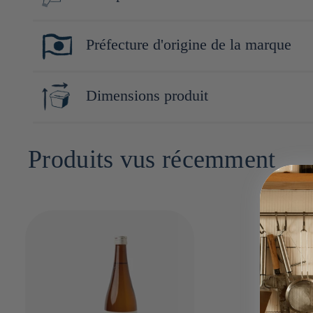
Riz (Gohyakumangoku (Niigata, Japon)), riz koji (Japon)
Préfecture d'origine de la marque
Niigata
Dimensions produit
7cm x 30cm x 7cm
Produits vus récemment