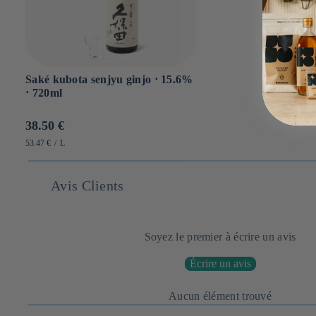
Saké kubota senjyu ginjo ⋅ 15.6%
⋅ 720ml
Prix
38.50 €
habituel
PRIX
PAR
53.47 €
/
L
UNITAIRE
Avis Clients
Soyez le premier à écrire un avis
Écrire un avis
Aucun élément trouvé