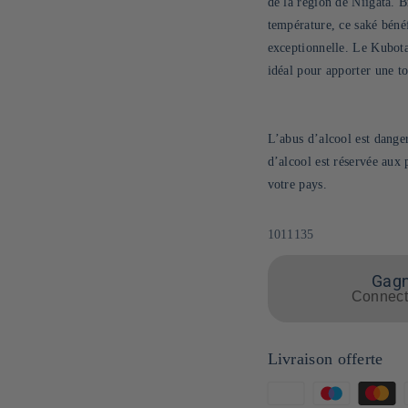
de la région de Niigata. B
température, ce saké béné
exceptionnelle. Le Kubota 
idéal pour apporter une t
L’abus d’alcool est dang
d’alcool est réservée aux
votre pays.
SKU:
1011135
Gagne
Connecte
Livraison offerte
Moyens