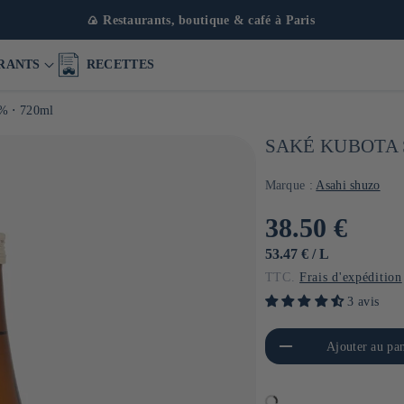
🍙 Restaurants, boutique & café à Paris
RANTS
RECETTES
6% ⋅ 720ml
SAKÉ KUBOTA S
Marque :
Asahi shuzo
Prix
38.50 €
habituel
PRIX
PAR
53.47 €
/
L
UNITAIRE
TTC.
Frais d'expédition
3 avis
Réduire la quantité de Default
Aug
Ajouter au pan
Title