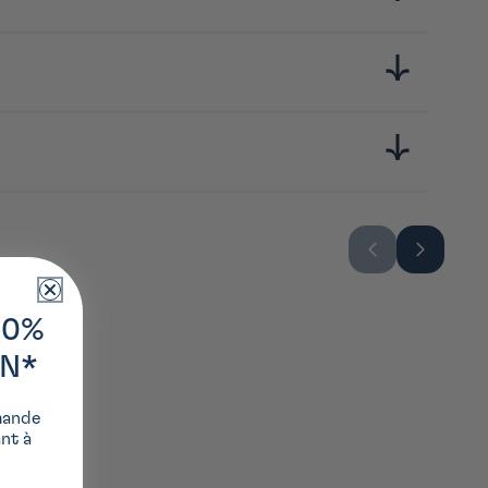
10%
ON*
mande
ant à