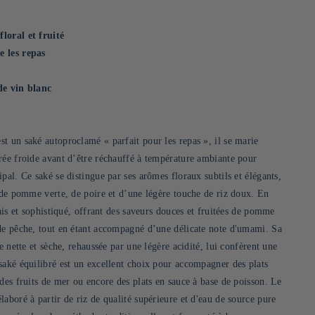
loral et fruité
e les repas
de vin blanc
t un saké autoproclamé « parfait pour les repas », il se marie
rée froide avant d’être réchauffé à température ambiante pour
pal. Ce saké se distingue par ses arômes floraux subtils et élégants,
s de pomme verte, de poire et d’une légère touche de riz doux. En
rais et sophistiqué, offrant des saveurs douces et fruitées de pomme
de pêche, tout en étant accompagné d’une délicate note d'umami. Sa
e nette et sèche, rehaussée par une légère acidité, lui confèrent une
saké équilibré est un excellent choix pour accompagner des plats
des fruits de mer ou encore des plats en sauce à base de poisson. Le
aboré à partir de riz de qualité supérieure et d'eau de source pure