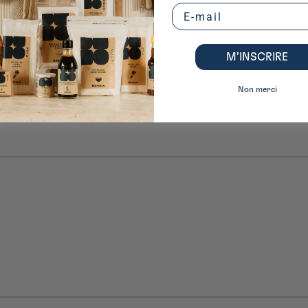
Email
M’INSCRIRE
Non merci