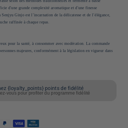
rassé selon des méthodes traditionnelles et fermenté à basse
ficie d'une grande complexité aromatique et d'une finesse
Senjyu Ginjo est l’incarnation de la délicatesse et de l’élégance,
ouche raffinée à chaque repas.
ereux pour la santé, à consommer avec modération. La commande
 personnes majeures, conformément à la législation en vigueur dans
z {loyalty_points} points de fidélité
z-vous pour profiter du programme fidélité