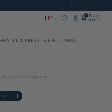
0
Panier
FR
0.00 €
ENJYU GINJO ⋅ 15.6% ⋅ 720ML
calculés à l'étape de paiement.
menter la quantité de
ier
Default Title