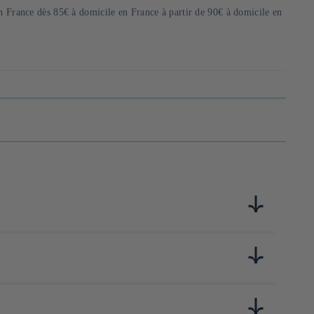
en France dès 85€ à domicile en France à partir de 90€ à domicile en
que mondialement connue. Cette bras- serie cache en son sein
permet de ne produire que du saké qui laisse au mieux les
ct et de responsabilité poussant à préserver des méthodes très