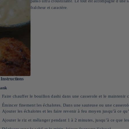
panko ultra croustillante. Le tout est accompagné d’une 
fraîcheur et caractère.
Instructions
lank
Faire chauffer le bouillon dashi dans une casserole et le maintenir
Émincer finement les échalotes. Dans une sauteuse ou une casserole 
Ajouter les échalotes et les faire revenir à feu moyen jusqu’à ce qu’
Ajouter le riz et mélanger pendant 1 à 2 minutes, jusqu’à ce que les 
Déglacer avec le saké et le mirin, laisser évaporer l’alcool.