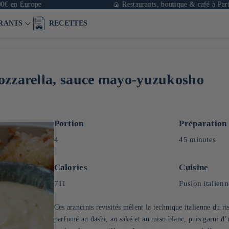
Europe
🍙 Restaurants, boutique & café à Paris
RANTS
RECETTES
mozzarella, sauce mayo-yuzukosho
Portion
Préparation
4
45 minutes
Calories
Cuisine
711
Fusion italienn
Ces arancinis revisités mêlent la technique italienne du r
parfumé au dashi, au saké et au miso blanc, puis garni d’