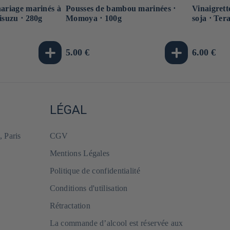
nariage marinés à
Pousses de bambou marinées ⋅
Vinaigrett
isuzu ⋅ 280g
Momoya ⋅ 100g
soja ⋅ Ter
Prix
5.00 €
Prix
6.00 €
habituel
habituel
LÉGAL
, Paris
CGV
Mentions Légales
Politique de confidentialité
Conditions d'utilisation
Rétractation
La commande d’alcool est réservée aux