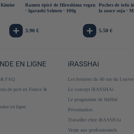
 Kimise
Ramen épicé de Hiroshima vegan
Poches de tofu i
⋅ Igarashi Seimen ⋅ 100g
la sauce soja ⋅ M
Prix
3.90 €
Prix
5.50 €
habituel
habituel
DE EN LIGNE
iRASSHAi
e & FAQ
Les horaires du 40 rue du Louvre
frais de port en France &
Le concept iRASSHAi
Le programme de fidélité
naise en ligne
Privatisation
Travailler chez iRASSHAi
Vente aux professionnels