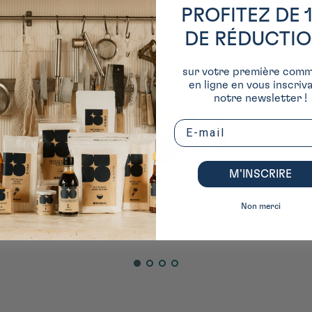
PROFITEZ DE 
DE RÉDUCTI
sur votre première com
en ligne en vous inscriv
notre newsletter !
Email
M’INSCRIRE
ji ⋅ Kono
Miso blanc au riz koshihikari ⋅
Dashi au s
Non merci
ufacturing
Yamataka ⋅ 750g
kombu ve
00g