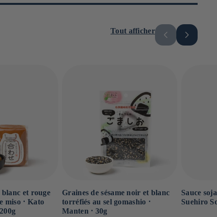
Tout afficher
 blanc et rouge
Graines de sésame noir et blanc
Sauce soja
 miso ⋅ Kato
torréfiés au sel gomashio ⋅
Suehiro S
 200g
Manten ⋅ 30g