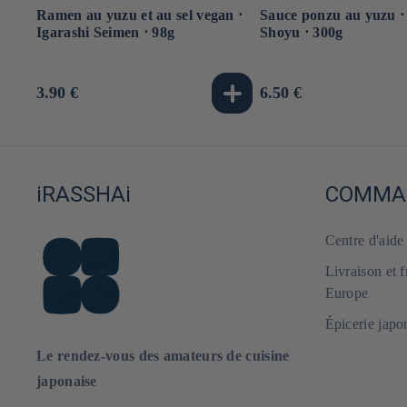
Ramen au yuzu et au sel vegan ⋅
Sauce ponzu au yuzu ⋅
Igarashi Seimen ⋅ 98g
Shoyu ⋅ 300g
Prix
3.90 €
Prix
6.50 €
habituel
habituel
iRASSHAi
COMMAN
Centre d'aid
Livraison et 
Europe
Épicerie japo
Le rendez-vous des amateurs de cuisine
japonaise