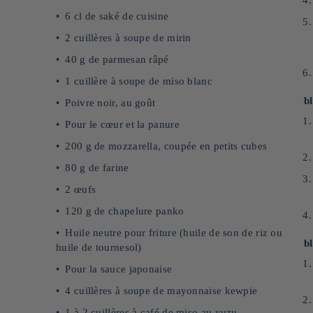
6 cl de saké de cuisine
2 cuillères à soupe de mirin
40 g de parmesan râpé
1 cuillère à soupe de miso blanc
b
Poivre noir, au goût
Pour le cœur et la panure
200 g de mozzarella, coupée en petits cubes
80 g de farine
2 œufs
120 g de chapelure panko
Huile neutre pour friture (huile de son de riz ou
b
huile de tournesol)
Pour la sauce japonaise
4 cuillères à soupe de mayonnaise kewpie
1 à 2 cuillères à café de miso au yuzu