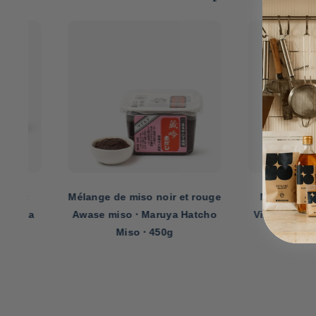
Mélange de miso noir et rouge
Miso blanc au ko
a
Awase miso ⋅ Maruya Hatcho
Vinegar Miso Man
Miso ⋅ 450g
Factory ⋅ 4