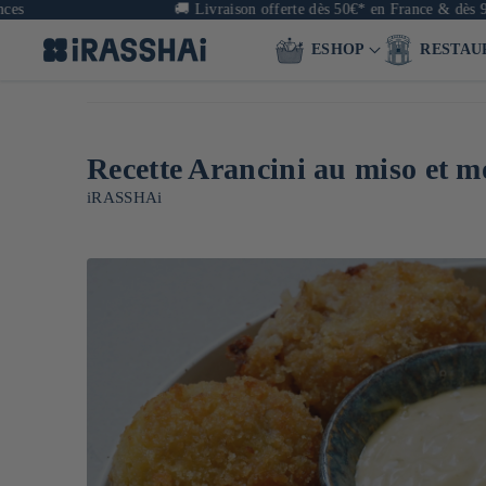
🚚
Livraison offerte dès 50€* en France & dès 90€ en 
ESHOP
RESTAU
Recette Arancini au miso et 
iRASSHAi