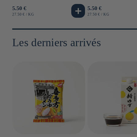
Prix
5.50 €
Prix
5.50 €
habituel
habituel
PRIX
PAR
PRIX
PAR
27.50 €
/
KG
27.50 €
/
KG
UNITAIRE
UNITAIRE
Les derniers arrivés