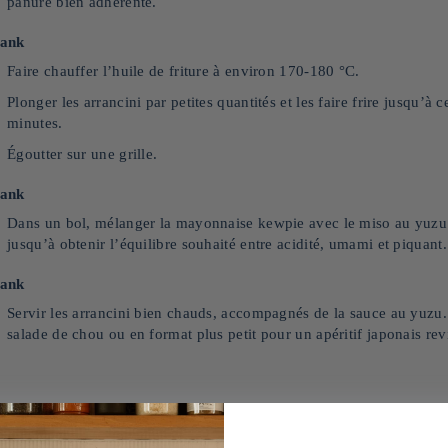
panure bien adhérente.
lank
Faire chauffer l’huile de friture à environ 170-180 °C.
Plonger les arrancini par petites quantités et les faire frire jusqu’à c
minutes.
Égoutter sur une grille.
lank
Dans un bol, mélanger la mayonnaise kewpie avec le miso au yuzu.
jusqu’à obtenir l’équilibre souhaité entre acidité, umami et piquant.
lank
Servir les arrancini bien chauds, accompagnés de la sauce au yuzu. 
salade de chou ou en format plus petit pour un apéritif japonais revi
ette :