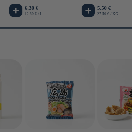
Prix
6.30 €
Prix
5.50 €
habituel
habituel
PRIX
PAR
PRIX
PAR
12.60 €
/
L
27.50 €
/
KG
UNITAIRE
UNITAIRE