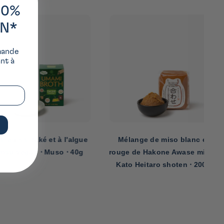
10%
ON*
mande
ant à
hiitaké et à l'algue
Mélange de miso blanc et
gan ⋅ Muso ⋅ 40g
rouge de Hakone Awase miso ⋅
Kato Heitaro shoten ⋅ 200g