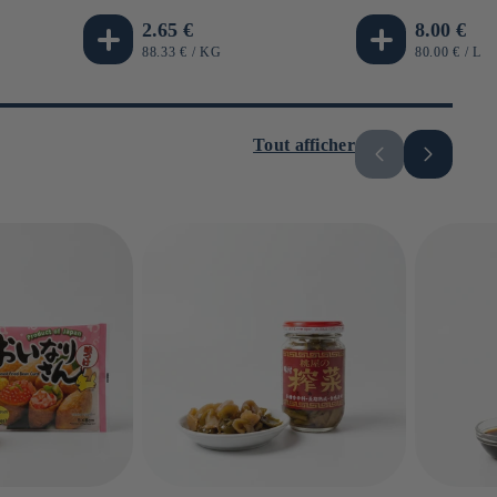
Prix
2.65 €
Prix
8.00 €
habituel
habituel
PRIX
PAR
PRIX
PA
88.33 €
/
KG
80.00 €
/
L
UNITAIRE
UNITAIRE
Tout afficher