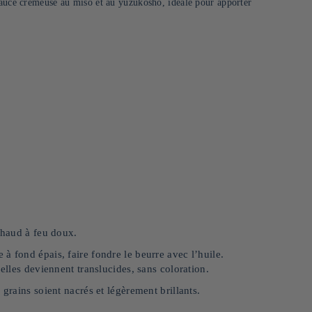
sauce crémeuse au miso et au yuzukosho, idéale pour apporter
 chaud à feu doux.
à fond épais, faire fondre le beurre avec l’huile.
elles deviennent translucides, sans coloration.
grains soient nacrés et légèrement brillants.