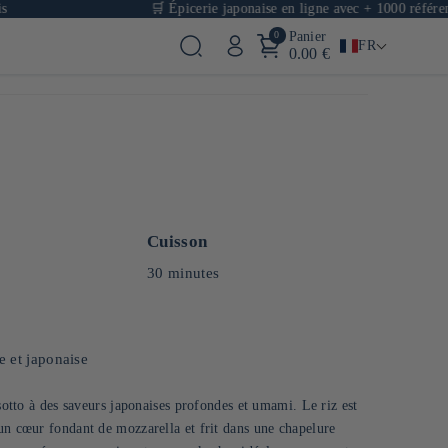
🛒 Épicerie japonaise en ligne avec + 1000 références
0
Panier
FR
0.00 €
Cuisson
30 minutes
e et japonaise
isotto à des saveurs japonaises profondes et umami. Le riz est
un cœur fondant de mozzarella et frit dans une chapelure