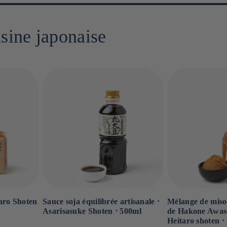
isine japonaise
Sauce soja équilibrée artisanale ⋅
Mélange de miso
aro Shoten
Asarisasuke Shoten ⋅ 500ml
de Hakone Awase
g
Heitaro shoten ⋅