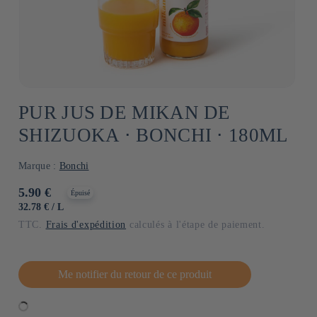
PUR JUS DE MIKAN DE
SHIZUOKA ⋅ BONCHI ⋅ 180ML
Marque :
Bonchi
Prix
5.90 €
Épuisé
habituel
PRIX
PAR
32.78 €
/
L
UNITAIRE
TTC.
Frais d'expédition
calculés à l'étape de paiement.
Me notifier du retour de ce produit