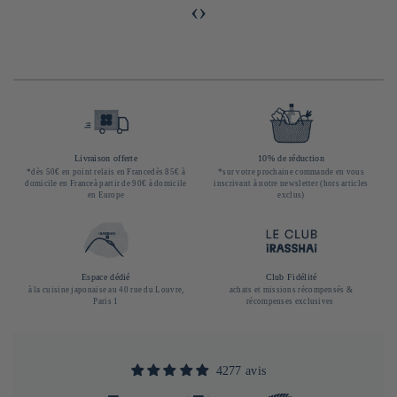
‹
›
Livraison offerte
10% de réduction
*dès 50€ en point relais en Francedès 85€ à
*sur votre prochaine commande en vous
domicile en Franceà partir de 90€ à domicile
inscrivant à notre newsletter (hors articles
en Europe
exclus)
Espace dédié
Club Fidélité
à la cuisine japonaise au 40 rue du Louvre,
achats et missions récompensés &
Paris 1
récompenses exclusives
4277 avis