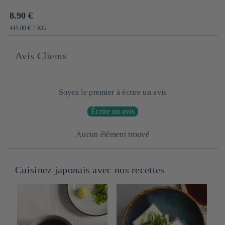
Prix
8.90 €
habituel
PRIX
PAR
445.00 €
/
KG
UNITAIRE
Avis Clients
Soyez le premier à écrire un avis
Écrire un avis
Aucun élément trouvé
Cuisinez japonais avec nos recettes