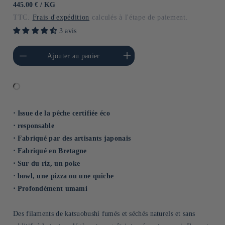
habituel
PRIX
PAR
445.00 €
/
KG
UNITAIRE
TTC.
Frais d'expédition
calculés à l'étape de paiement.
3 avis
a quantité de Default
Augmenter la quantité de
Ajouter au panier
Title
Default Title
⋅ Issue de la pêche certifiée éco
⋅ responsable
⋅ Fabriqué par des artisants japonais
⋅ Fabriqué en Bretagne
⋅ Sur du riz, un poke
⋅ bowl, une pizza ou une quiche
⋅ Profondément umami
Des filaments de katsuobushi fumés et séchés naturels et sans