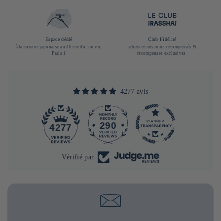
Espace dédié
Club Fidélité
à la cuisine japonaise au 40 rue du Louvre,
achats et missions récompensés &
Paris 1
récompenses exclusives
4277 avis
290
4277
Vérifié par