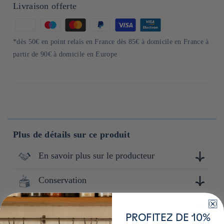
Livraison offerte
Moyens
de
*dès 50€ en point relais en France dès 85€ à domicile en France à
paiement
partir de 90€ à domicile en Europe
Plus de détails sur ce produit
En savoir plus sur le producteur
Conservation
Makurazaki est implantée à Concarneau en France depuis
2013 avec l’ambition de transmettre l’authentique
Katsuobushi et la culture du Dashi en Europe. Issue d’un
Composition
Conserver à l'abri de la lumière, de la chaleur et de
savoir-faire ancestral de Makurazaki, au Japon, l’entreprise
l'humidité.
PROFITEZ DE 10%
allie tradition et adaptation aux normes européennes pour