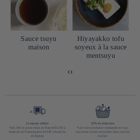
Sauce tsuyu
Hiyayakko tofu
maison
soyeux à la sauce
mentsuyu
‹
›
Livraison offerte
10% de réduction
*dès 50€ en point relais en Francedès 85€ à
*sur votre prochaine commande en vous
domicile en Franceà partir de 90€ à domicile
inscrivant à notre newsletter (hors articles
en Europe
exclus)