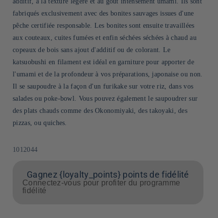
additif, à la texture légère et au goût intensément umami. Ils sont
fabriqués exclusivement avec des bonites sauvages issues d'une
pêche certifiée responsable. Les bonites sont ensuite travaillées
aux couteaux, cuites fumées et enfin séchées séchées à chaud au
copeaux de bois sans ajout d'additif ou de colorant. Le
katsuobushi en filament est idéal en garniture pour apporter de
l'umami et de la profondeur à vos préparations, japonaise ou non.
Il se saupoudre à la façon d'un furikake sur votre riz, dans vos
salades ou poke-bowl. Vous pouvez également le saupoudrer sur
des plats chauds comme des Okonomiyaki, des takoyaki, des
pizzas, ou quiches.
SKU:
1012044
Gagnez {loyalty_points} points de fidélité
Connectez-vous pour profiter du programme
fidélité