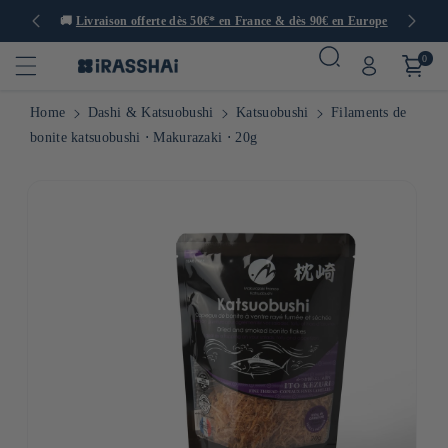
rences
🚚
Livraison offerte dès 50€* en France & dès 90€ en Europe
0
Home
Dashi & Katsuobushi
Katsuobushi
Filaments de
bonite katsuobushi ⋅ Makurazaki ⋅ 20g