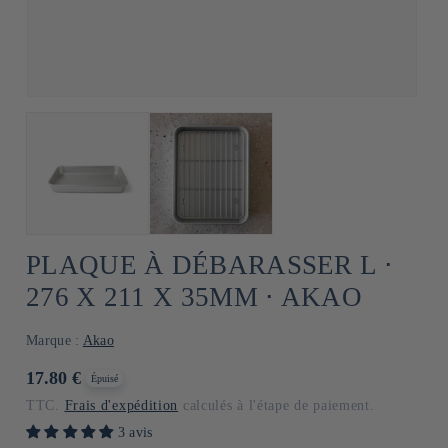
PLAQUE À DÉBARASSER L ⋅
276 X 211 X 35MM ⋅ AKAO
Marque :
Akao
Prix
17.80 €
Épuisé
habituel
TTC.
Frais d'expédition
calculés à l'étape de paiement.
3 avis