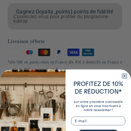
Gagnez {loyalty_points} points de fidélité
Connectez-vous pour profiter du programme
fidélité
Livraison offerte
Moyens
de
*dès 50€ en point relais en France dès 85€ à domicile en France à
paiement
partir de 90€ à domicile en Europe
PROFITEZ DE 10%
DE RÉDUCTION*
sur votre première commande
en ligne en vous inscrivant à
notre newsletter !
Plus de détails sur ce produit
Email
En savoir plus sur le producteur