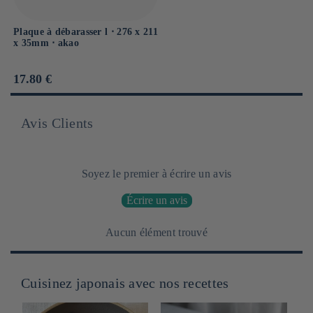
Plaque à débarasser l ⋅ 276 x 211
x 35mm ⋅ akao
Prix
17.80 €
habituel
Avis Clients
Soyez le premier à écrire un avis
Écrire un avis
Aucun élément trouvé
Cuisinez japonais avec nos recettes