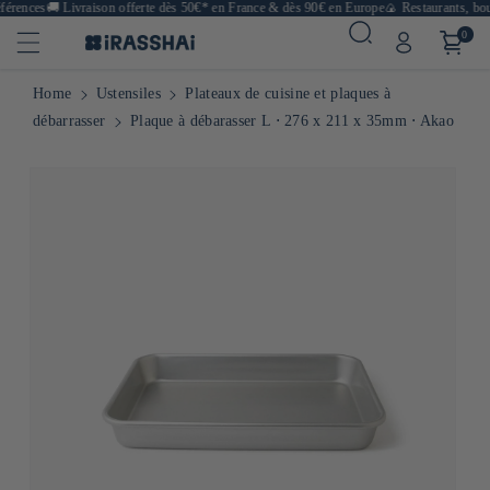
érences
🚚
Livraison offerte dès 50€* en France & dès 90€ en Europe
🍙 Restaurants, bout
0
Home
Ustensiles
Plateaux de cuisine et plaques à
débarrasser
Plaque à débarasser L ⋅ 276 x 211 x 35mm ⋅ Akao