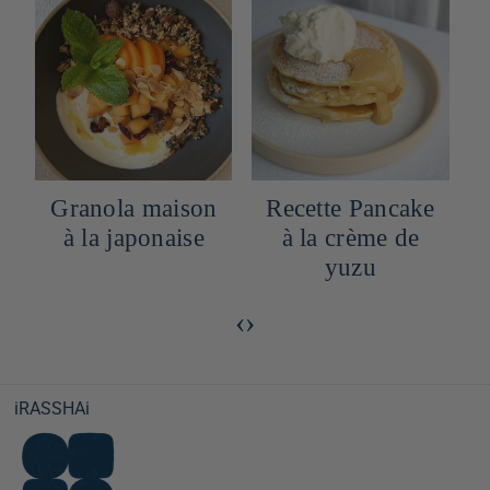
e
Granola maison
Recette Pancake
à la japonaise
à la crème de
yuzu
‹
›
iRASSHAi