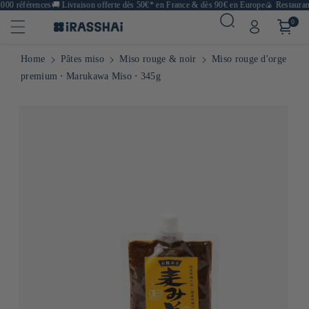
000 références
🚚
Livraison offerte dès 50€* en France & dès 90€ en Europe
🍙 Restaurants
0
Home
Pâtes miso
Miso rouge & noir
Miso rouge d'orge
premium ⋅ Marukawa Miso ⋅ 345g