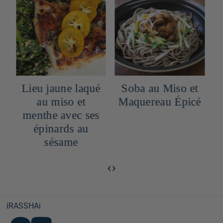
Lieu jaune laqué
Soba au Miso et
au miso et
Maquereau Épicé
menthe avec ses
épinards au
sésame
‹
›
iRASSHAi