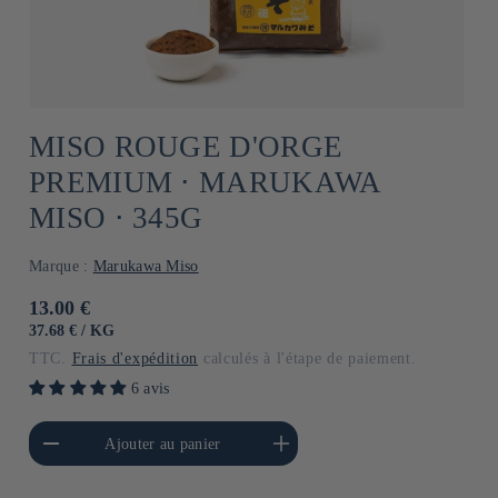
MISO ROUGE D'ORGE
PREMIUM ⋅ MARUKAWA
MISO ⋅ 345G
Marque :
Marukawa Miso
Prix
13.00 €
habituel
PRIX
PAR
37.68 €
/
KG
UNITAIRE
TTC.
Frais d'expédition
calculés à l'étape de paiement.
6 avis
a quantité de Default
Augmenter la quantité de
Ajouter au panier
Title
Default Title