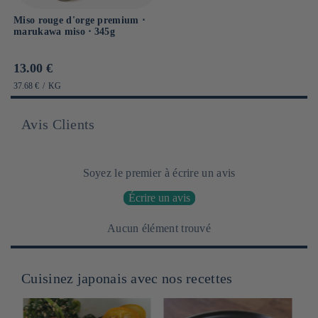
Miso rouge d'orge premium ⋅
marukawa miso ⋅ 345g
Prix
13.00 €
habituel
PRIX
PAR
37.68 €
/
KG
UNITAIRE
Avis Clients
Soyez le premier à écrire un avis
Écrire un avis
Aucun élément trouvé
Cuisinez japonais avec nos recettes