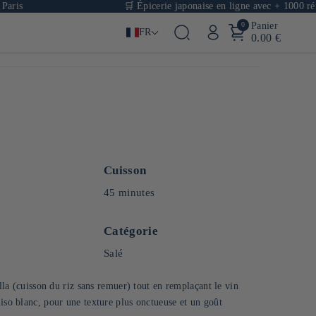
🛒 Épicerie japonaise en ligne avec + 1000 référence
0
Panier
FR
0.00 €
Cuisson
45 minutes
Catégorie
Salé
ella (cuisson du riz sans remuer) tout en remplaçant le vin
miso blanc, pour une texture plus onctueuse et un goût