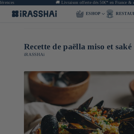
s
🚚
Livraison offerte dès 50€* en France & dès 90€
ESHOP
RESTAU
Recette de paëlla miso et saké
iRASSHAi