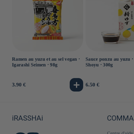
Ramen au yuzu et au sel vegan ⋅
Sauce ponzu au yuzu ⋅
Igarashi Seimen ⋅ 98g
Shoyu ⋅ 300g
Prix
3.90 €
Prix
6.50 €
habituel
habituel
iRASSHAi
COMMAN
Centre d'aid