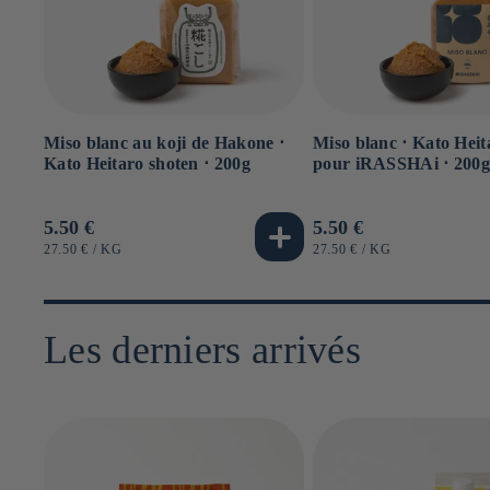
Miso blanc au koji de Hakone ⋅
Miso blanc ⋅ Kato Heit
Kato Heitaro shoten ⋅ 200g
pour iRASSHAi ⋅ 200
Prix
5.50 €
Prix
5.50 €
habituel
habituel
PRIX
PAR
PRIX
PAR
27.50 €
/
KG
27.50 €
/
KG
UNITAIRE
UNITAIRE
Les derniers arrivés