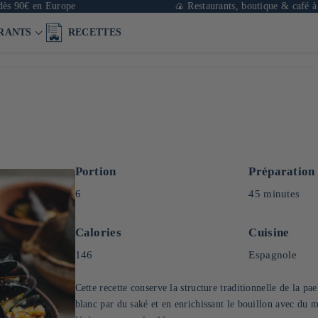
 en Europe
🍙 Restaurants, boutique & café à Paris
RANTS
RECETTES
Portion
Préparation
6
45 minutes
Calories
Cuisine
146
Espagnole
Cette recette conserve la structure traditionnelle de la pa
blanc par du saké et en enrichissant le bouillon avec du 