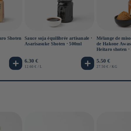
Sauce soja équilibrée artisanale ⋅
Mélange de miso
aro Shoten
Asarisasuke Shoten ⋅ 500ml
de Hakone Awase
g
Heitaro shoten ⋅
Prix
6.30 €
Prix
5.50 €
habituel
habituel
PRIX
PAR
PRIX
PAR
12.60 €
/
L
27.50 €
/
KG
UNITAIRE
UNITAIRE