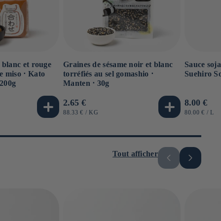
 blanc et rouge
Graines de sésame noir et blanc
Sauce soja
 miso ⋅ Kato
torréfiés au sel gomashio ⋅
Suehiro S
 200g
Manten ⋅ 30g
Prix
2.65 €
Prix
8.00 €
habituel
habituel
PRIX
PAR
PRIX
PA
88.33 €
/
KG
80.00 €
/
L
UNITAIRE
UNITAIRE
Tout afficher