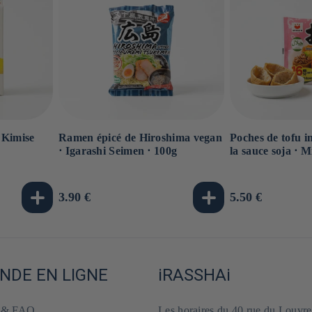
 Kimise
Ramen épicé de Hiroshima vegan
Poches de tofu i
⋅ Igarashi Seimen ⋅ 100g
la sauce soja ⋅ M
Prix
3.90 €
Prix
5.50 €
habituel
habituel
DE EN LIGNE
iRASSHAi
e & FAQ
Les horaires du 40 rue du Louvre