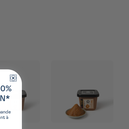
10%
ON*
mande
ant à