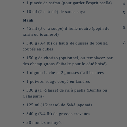
1 pincée de safran (pour garder l'esprit paella)
10 ml (2 c. à thé) de sauce soya
blank
45 ml (3 c. à soupe) d’huile neutre (pépin de
raisin ou tournesol)
340 g (3/4 lb) de hauts de cuisses de poulet,
coupés en cubes
150 g de chorizo (optionnel, ou remplacez par
des champignons Shiitake pour le côté boisé)
1 oignon haché et 2 gousses d'ail hachées
1 poivron rouge coupé en lanières
330 g (1 ½ tasse) de riz à paella (Bomba ou
Calasparra)
125 ml (1/2 tasse) de Saké japonais
340 g (3/4 lb) de grosses crevettes
20 moules nettoyées