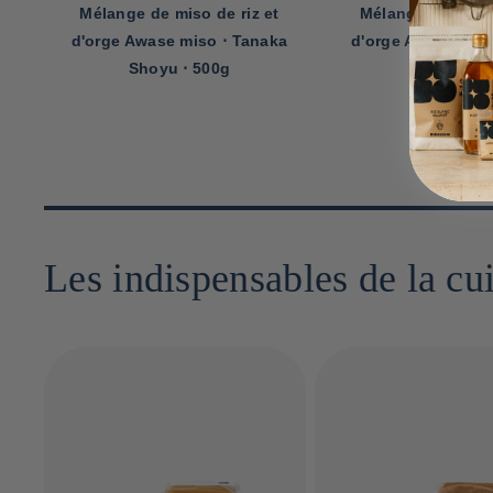
Mélange de miso de riz et
Mélange de miso 
a
d'orge Awase miso ⋅ Tanaka
rouge de Hakone A
Shoyu ⋅ 1kg
Kato Heitaro shot
Les indispensables de la cu