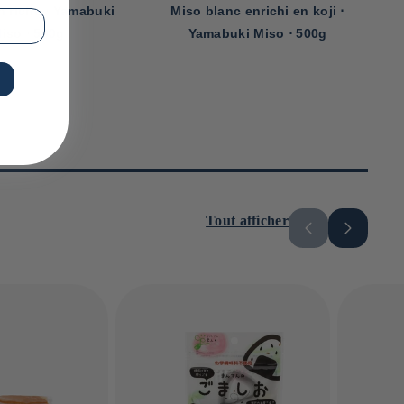
c enrichi en koji ⋅
Coffret découverte de 5 misos ⋅
ki Miso ⋅ 500g
Yamabuki Miso ⋅ 500g
Tout afficher