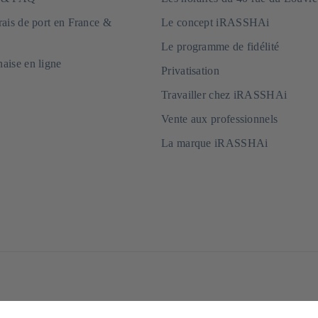
frais de port en France &
Le concept iRASSHAi
Le programme de fidélité
naise en ligne
Privatisation
Travailler chez iRASSHAi
Vente aux professionnels
La marque iRASSHAi