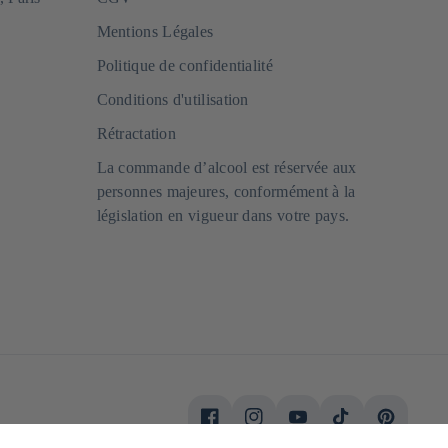
Mentions Légales
Politique de confidentialité
Conditions d'utilisation
Rétractation
La commande d’alcool est réservée aux
personnes majeures, conformément à la
législation en vigueur dans votre pays.
Facebook
Instagram
YouTube
TikTok
Pinterest