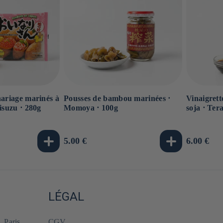
nariage marinés à
Pousses de bambou marinées ⋅
Vinaigrett
isuzu ⋅ 280g
Momoya ⋅ 100g
soja ⋅ Ter
Prix
5.00 €
Prix
6.00 €
habituel
habituel
LÉGAL
, Paris
CGV