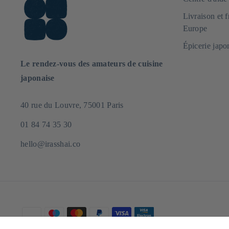
Livraison et 
Europe
Épicerie japo
Le rendez-vous des amateurs de cuisine
japonaise
40 rue du Louvre, 75001 Paris
01 84 74 35 30
hello@irasshai.co