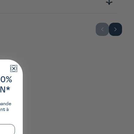
10%
ON*
mande
ant à