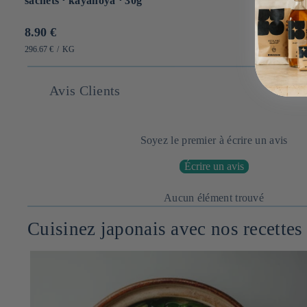
sachets ⋅ kayanoya ⋅ 30g
Prix
8.90 €
habituel
PRIX
PAR
296.67 €
/
KG
UNITAIRE
Avis Clients
Soyez le premier à écrire un avis
Écrire un avis
Aucun élément trouvé
Cuisinez japonais avec nos recettes