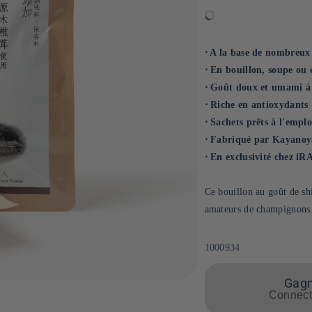
⋅ A la base de nombreux 
⋅ En bouillon, soupe ou
⋅ Goût doux et umami à
⋅ Riche en antioxydants
⋅ Sachets prêts à l'emplo
⋅ Fabriqué par Kayanoya
⋅ En exclusivité chez i
Ce bouillon au goût de shi
amateurs de champignons. 
SKU:
1000934
Gagne
Connecte