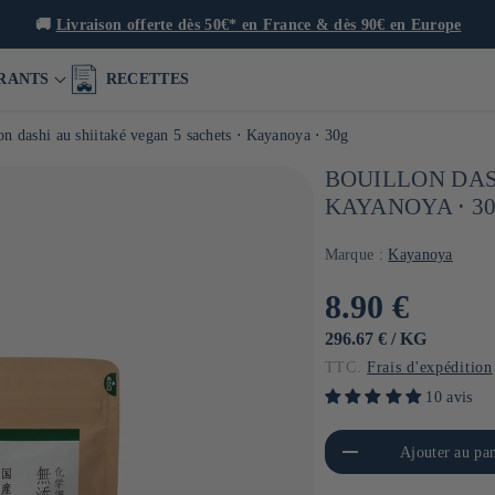
🍙 Res
RANTS
RECETTES
on dashi au shiitaké vegan 5 sachets ⋅ Kayanoya ⋅ 30g
BOUILLON DAS
KAYANOYA ⋅ 3
Marque :
Kayanoya
Prix
8.90 €
habituel
PRIX
PAR
296.67 €
/
KG
UNITAIRE
TTC.
Frais d'expédition
10 avis
Réduire la quantité de Default
Aug
Ajouter au pan
Title