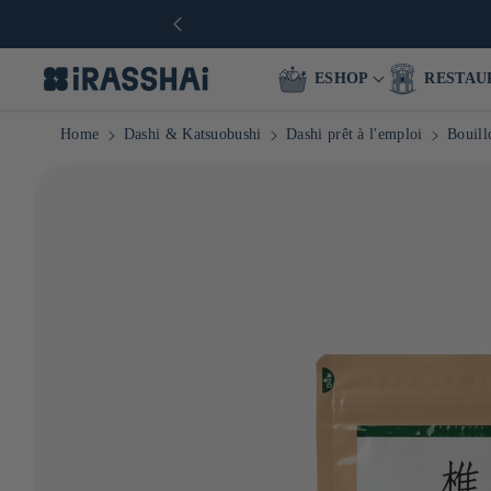
* en France & dès 90€ en Europe
ESHOP
RESTAU
Home
Dashi & Katsuobushi
Dashi prêt à l'emploi
Bouill