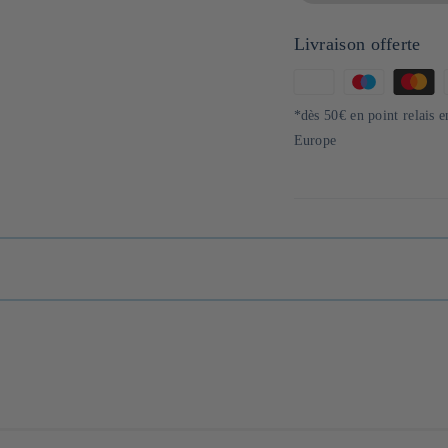
Livraison offerte
Moyens
de
*dès 50€ en point relais 
paiement
Europe