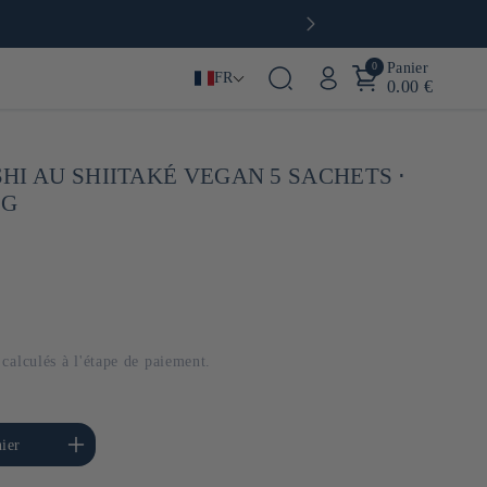
taurants, boutique & café à Paris
0
Panier
FR
0.00 €
HI AU SHIITAKÉ VEGAN 5 SACHETS ⋅
0G
calculés à l'étape de paiement.
menter la quantité de
ier
Default Title