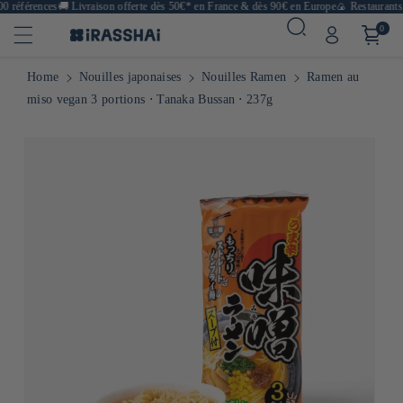
 références
🚚
Livraison offerte dès 50€* en France & dès 90€ en Europe
🍙 Restaurants, 
0
Home
Nouilles japonaises
Nouilles Ramen
Ramen au
miso vegan 3 portions ⋅ Tanaka Bussan ⋅ 237g