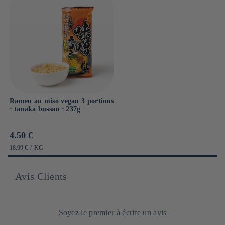
Ramen au miso vegan 3 portions
⋅ tanaka bussan ⋅ 237g
Prix
4.50 €
habituel
PRIX
PAR
18.99 €
/
KG
UNITAIRE
Avis Clients
Soyez le premier à écrire un avis