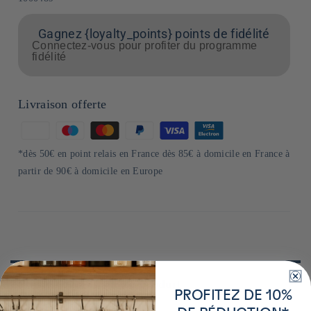
Gagnez {loyalty_points} points de fidélité
Connectez-vous pour profiter du programme
fidélité
Livraison offerte
Moyens
de
*dès 50€ en point relais en France dès 85€ à domicile en France à
paiement
partir de 90€ à domicile en Europe
Plus de détails sur ce produit
PROFITEZ DE 10%