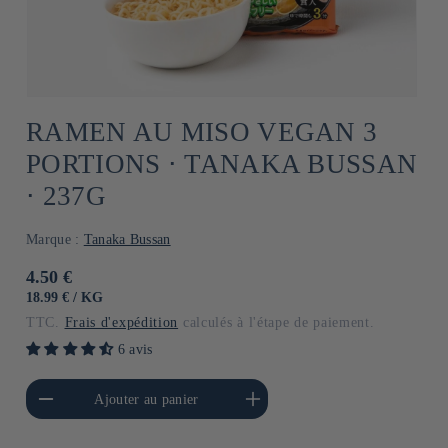
RAMEN AU MISO VEGAN 3
PORTIONS ⋅ TANAKA BUSSAN
⋅ 237G
Marque :
Tanaka Bussan
Prix
4.50 €
habituel
PRIX
PAR
18.99 €
/
KG
UNITAIRE
TTC.
Frais d'expédition
calculés à l'étape de paiement.
6 avis
a quantité de Default
Augmenter la quantité de
Ajouter au panier
Title
Default Title