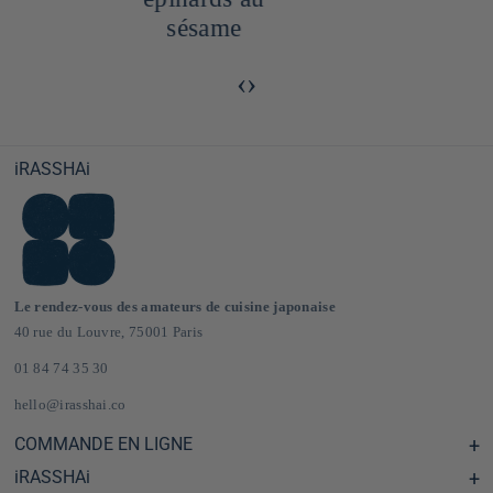
sésame
‹
›
iRASSHAi
Le rendez-vous des amateurs de cuisine japonaise
40 rue du Louvre, 75001 Paris
01 84 74 35 30
hello@irasshai.co
COMMANDE EN LIGNE
iRASSHAi
Centre d'aide & FAQ