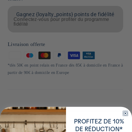
Gagnez {loyalty_points} points de fidélité
Connectez-vous pour profiter du programme
fidélité
Livraison offerte
Moyens
de
*dès 50€ en point relais en France dès 85€ à domicile en France à
paiement
partir de 90€ à domicile en Europe
Plus de détails sur ce produit
PROFITEZ DE 10%
DE RÉDUCTION*