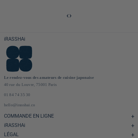
‹
›
iRASSHAi
Le rendez-vous des amateurs de cuisine japonaise
40 rue du Louvre, 75001 Paris
01 84 74 35 30
hello@irasshai.co
COMMANDE EN LIGNE
iRASSHAi
Centre d'aide & FAQ
Livraison et frais de port en France & Europe
LÉGAL
Les horaires du 40 rue du Louvre, Paris