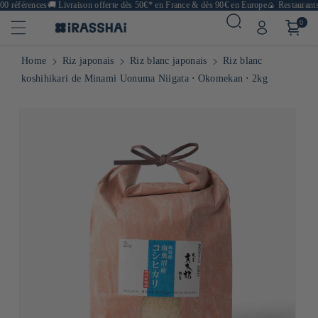
0 références
🚚
Livraison offerte dès 50€* en France & dès 90€ en Europe
🍙 Restaurants,
0
Home
Riz japonais
Riz blanc japonais
Riz blanc
koshihikari de Minami Uonuma Niigata ⋅ Okomekan ⋅ 2kg