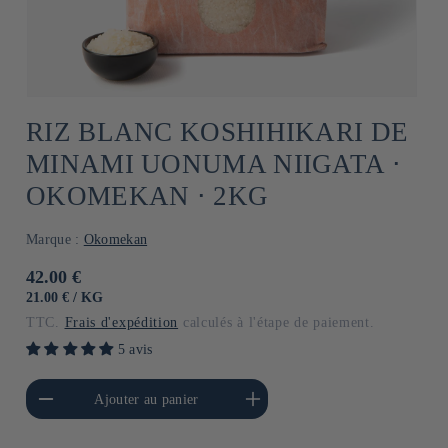
RIZ BLANC KOSHIHIKARI DE
MINAMI UONUMA NIIGATA ⋅
OKOMEKAN ⋅ 2KG
Marque :
Okomekan
Prix
42.00 €
habituel
PRIX
PAR
21.00 €
/
KG
UNITAIRE
TTC.
Frais d'expédition
calculés à l'étape de paiement.
5 avis
a quantité de Default
Augmenter la quantité de
Ajouter au panier
Title
Default Title