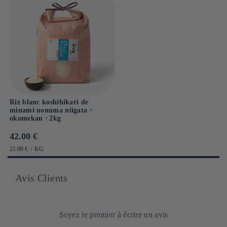
Riz blanc koshihikari de
minami uonuma niigata ⋅
okomekan ⋅ 2kg
Prix
42.00 €
habituel
PRIX
PAR
21.00 €
/
KG
UNITAIRE
Avis Clients
Soyez le premier à écrire un avis