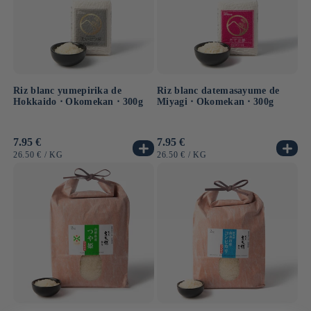
Riz blanc yumepirika de
Riz blanc datemasayume de
Hokkaido ⋅ Okomekan ⋅ 300g
Miyagi ⋅ Okomekan ⋅ 300g
Prix
7.95 €
Prix
7.95 €
habituel
habituel
PRIX
PAR
PRIX
PAR
26.50 €
/
KG
26.50 €
/
KG
UNITAIRE
UNITAIRE