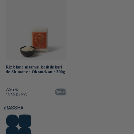
UNITAIRE
UNITAIRE
Riz blanc nitamai koshihikari
de Shimane ⋅ Okomekan ⋅ 300g
Prix
7.95 €
épuisé
habituel
PRIX
PAR
26.50 €
/
KG
UNITAIRE
iRASSHAi