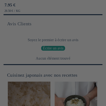
Prix
7.95 €
habituel
PRIX
PAR
26.50 €
/
KG
UNITAIRE
Avis Clients
Soyez le premier à écrire un avis
Écrire un avis
Aucun élément trouvé
Cuisinez japonais avec nos recettes