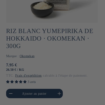
RIZ BLANC YUMEPIRIKA DE
HOKKAIDO ⋅ OKOMEKAN ⋅
300G
Marque :
Okomekan
Prix
7.95 €
habituel
PRIX
PAR
26.50 €
/
KG
UNITAIRE
TTC.
Frais d'expédition
calculés à l'étape de paiement.
3 avis
a quantité de Default
Augmenter la quantité de
Ajouter au panier
Title
Default Title