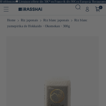
 références
🚚
Livraison offerte dès 50€* en France & dès 90€ en Europe
🍙 Restaurants, 
0
Home
Riz japonais
Riz blanc japonais
Riz blanc
yumepirika de Hokkaido ⋅ Okomekan ⋅ 300g