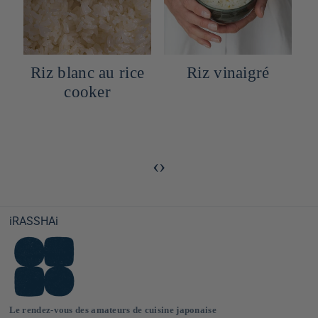
ice
Riz vinaigré
Gyudon
‹
›
iRASSHAi
Le rendez-vous des amateurs de cuisine japonaise