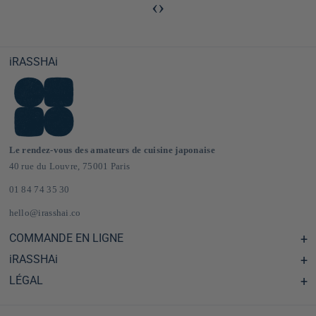
‹
›
iRASSHAi
Le rendez-vous des amateurs de cuisine japonaise
40 rue du Louvre, 75001 Paris
01 84 74 35 30
hello@irasshai.co
COMMANDE EN LIGNE
iRASSHAi
Centre d'aide & FAQ
Livraison et frais de port en France & Europe
LÉGAL
Les horaires du 40 rue du Louvre, Paris
Épicerie japonaise en ligne
Le concept iRASSHAi
CGV