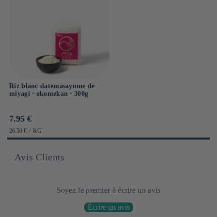
Riz blanc datemasayume de
miyagi ⋅ okomekan ⋅ 300g
Prix
7.95 €
habituel
PRIX
PAR
26.50 €
/
KG
UNITAIRE
Avis Clients
Soyez le premier à écrire un avis
Écrire un avis