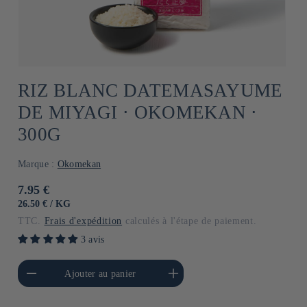
RIZ BLANC DATEMASAYUME
DE MIYAGI ⋅ OKOMEKAN ⋅
300G
Marque :
Okomekan
Prix
7.95 €
habituel
PRIX
PAR
26.50 €
/
KG
UNITAIRE
TTC.
Frais d'expédition
calculés à l'étape de paiement.
3 avis
a quantité de Default
Augmenter la quantité de
Ajouter au panier
Title
Default Title