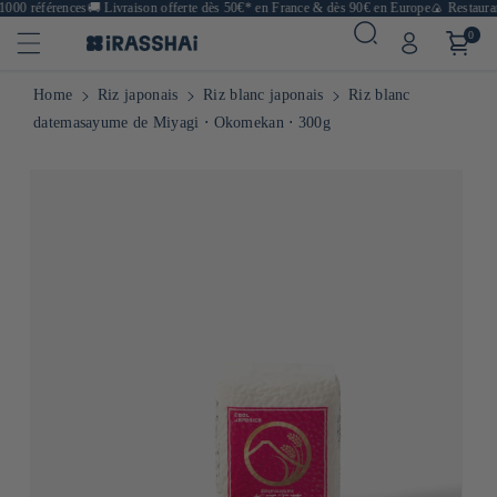
000 références
🚚
Livraison offerte dès 50€* en France & dès 90€ en Europe
🍙 Restaurant
0
Home
Riz japonais
Riz blanc japonais
Riz blanc
datemasayume de Miyagi ⋅ Okomekan ⋅ 300g