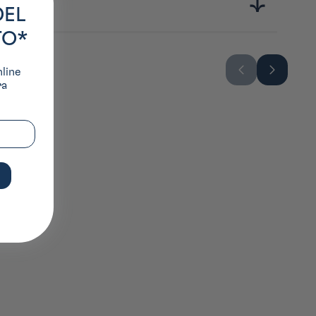
DEL
TO*
nline
ra