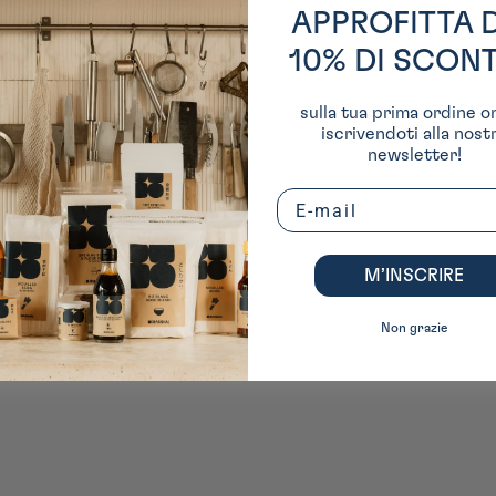
APPROFITTA 
10% DI SCON
nte
sulla tua prima ordine o
iscrivendoti alla nost
newsletter!
Email
M’INSCRIRE
Non grazie