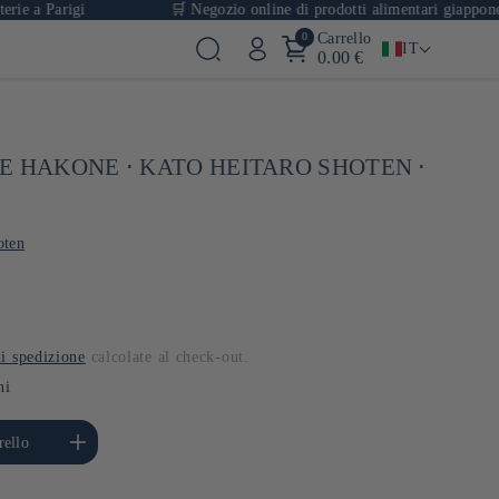
Parigi
🛒 Negozio online di prodotti alimentari giapponesi con ol
0
Carrello
IT
0.00 €
E HAKONE ⋅ KATO HEITARO SHOTEN ⋅
oten
i spedizione
calcolate al check-out.
ni
ta quantità per Default
rello
Title