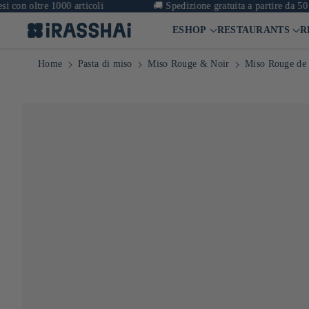
tre 1000 articoli
🚚
Spedizione gratuita a partire da 50 €* in F
ESHOP
RESTAURANTS
R
Home
Pasta di miso
Miso Rouge & Noir
Miso Rouge de 