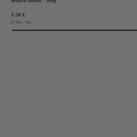
heitaro shoten ⋅ 200g
Prix
5.50 €
habituel
PRIX
PAR
27.50 €
/
KG
UNITAIRE