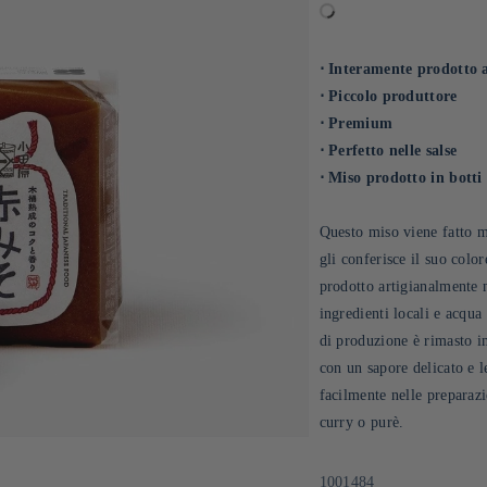
⋅ Interamente prodotto
⋅ Piccolo produttore
⋅ Premium
⋅ Perfetto nelle salse
⋅ Miso prodotto in botti
Questo miso viene fatto ma
gli conferisce il suo colo
prodotto artigianalmente 
ingredienti locali e acqu
di produzione è rimasto im
con un sapore delicato e 
facilmente nelle preparazio
curry o purè.
SKU:
1001484