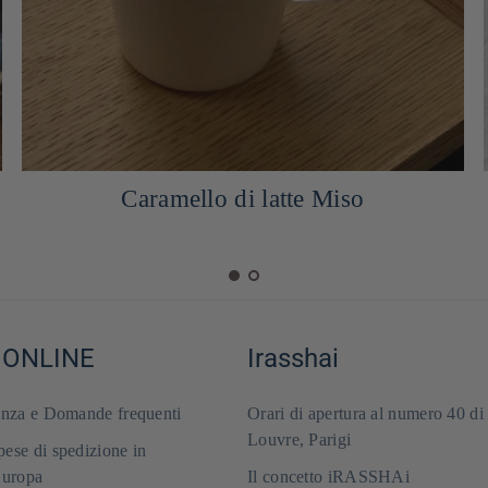
Cheesecake basca al miso
 ONLINE
Irasshai
enza e Domande frequenti
Orari di apertura al numero 40 di
Louvre, Parigi
ese di spedizione in
Europa
Il concetto iRASSHAi