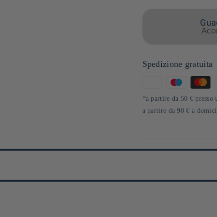
Guad
Acce
Spedizione gratuita
Metodi
di
*a partire da 50 € presso 
pagamento
a partire da 90 € a domic