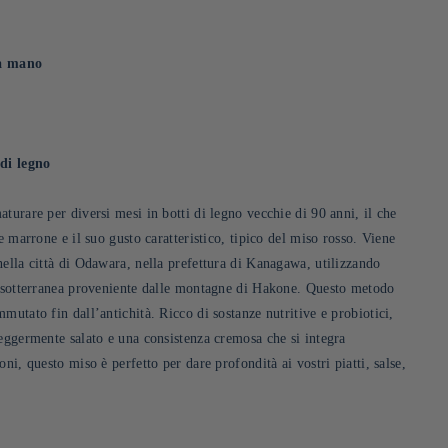
 a mano
 di legno
turare per diversi mesi in botti di legno vecchie di 90 anni, il che
re marrone e il suo gusto caratteristico, tipico del miso rosso. Viene
nella città di Odawara, nella prefettura di Kanagawa, utilizzando
a sotterranea proveniente dalle montagne di Hakone. Questo metodo
mutato fin dall’antichità. Ricco di sostanze nutritive e probiotici,
leggermente salato e una consistenza cremosa che si integra
ni, questo miso è perfetto per dare profondità ai vostri piatti, salse,