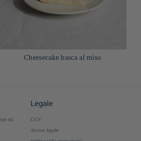
Ricetta del salmone alla griglia con miso
rosso
Legale
 rue du
CGV
Avviso legale
politica sulla riservatezza