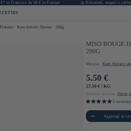
rancia e da 90 € in Europa
🍙 Ristoranti, negozi e caffetterie a 
ECETTES
Hakone ⋅ Kato heitaro Shoten ⋅ 200g
MISO ROUGE D
200G
Marque :
Kato Heitaro sh
Prezzo
5.50 €
di
PREZZO
PER
27.50 €
/
KG
UNITARIO
Imposte incluse.
Spese d
listino
5 recensio
Diminuisci quantità per Default
Aumen
Aggiungi al car
Title