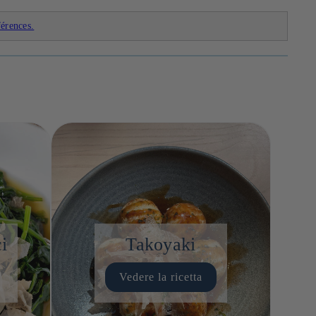
férences.
i
Takoyaki
Vedere la ricetta