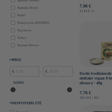
Igarashi Seimen
Prezzo
7.90 €
Kamada Shoyu
di
PREZZO
PER
23.24 €
/
L
UNITARIO
Kane7
listino
Kanejo pour iRASSHAi
Kayanoya
Kohyo
Kyunan Service
Makurazaki
PRIX
Marutomo
Matsuoka shiitake
€
€
–
Dashi tradizionale
Morita
shiitaké vegan 8 bu
3.10 €
34.50 €
Muso
ohsawa ⋅ 40g
Ninben
Prezzo
7.70 €
di
Ohsawa
PREZZO
PER
192.50 €
/
KG
UNITARIO
listino
DISPONIBILITÉ
Okui Kaiseido