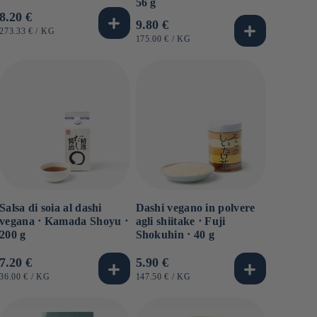
56 g
Prezzo
8.20 €
Prezzo
9.80 €
di
PREZZO
PER
273.33 €
/
KG
di
PREZZO
PER
175.00 €
/
KG
UNITARIO
listino
UNITARIO
listino
Salsa di soia al dashi
Dashi vegano in polvere
vegana ⋅ Kamada Shoyu ⋅
agli shiitake ⋅ Fuji
200 g
Shokuhin ⋅ 40 g
Prezzo
7.20 €
Prezzo
5.90 €
di
di
PREZZO
PER
PREZZO
PER
36.00 €
/
KG
147.50 €
/
KG
UNITARIO
UNITARIO
listino
listino