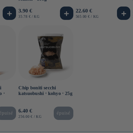
Prezzo
3.90 €
Prezzo
22.60 €
di
di
PREZZO
PER
PREZZO
PER
35.78 €
/
KG
565.00 €
/
KG
UNITARIO
UNITARIO
listino
listino
i
Chip boniti secchi
o ⋅
katsuobushi ⋅ kohyo ⋅ 25g
Prezzo
6.40 €
épuisé
épuisé
di
PREZZO
PER
256.00 €
/
KG
UNITARIO
listino