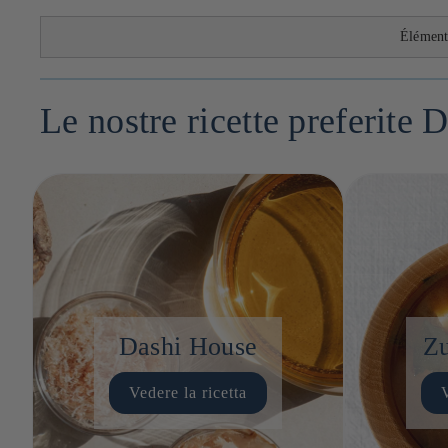
Élément
Le nostre ricette preferite 
Dashi House
Zu
Vedere la ricetta
V