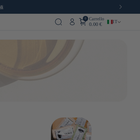
li
0
Carrello
IT
0.00 €
e. Questo è il segreto della cucina giapponese, l'elemento
ra selezione di brodi in polvere Dashi, infusione o brodo e