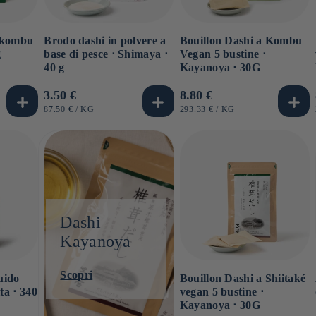
e kombu
Brodo dashi in polvere a
Bouillon Dashi a Kombu
g
base di pesce ⋅ Shimaya ⋅
Vegan 5 bustine ⋅
40 g
Kayanoya ⋅ 30G
Prezzo
3.50 €
Prezzo
8.80 €
di
di
PREZZO
PER
PREZZO
PER
87.50 €
/
KG
293.33 €
/
KG
UNITARIO
UNITARIO
listino
listino
Dashi
Kayanoya
Scopri
uido
Bouillon Dashi a Shiitaké
ta ⋅ 340
vegan 5 bustine ⋅
Kayanoya ⋅ 30G