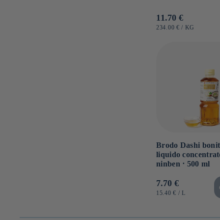
Prezzo
11.70 €
di
PREZZO
PER
234.00 €
/
KG
UNITARIO
listino
Brodo Dashi bonit
liquido concentrat
ninben ⋅ 500 ml
Prezzo
7.70 €
di
PREZZO
PER
15.40 €
/
L
UNITARIO
listino