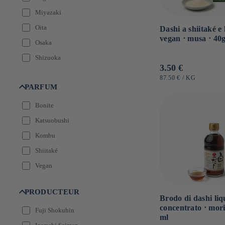
Miyazaki
Oita
Dashi a shiitaké 
vegan ⋅ musa ⋅ 40
Osaka
Shizuoka
Prezzo
3.50 €
Tokyo
di
PREZZO
PER
87.50 €
/
KG
UNITARIO
PARFUM
Toyama
listino
Yamaguchi
Bonite
Katsuobushi
Kombu
Shiitaké
Vegan
PRODUCTEUR
Brodo di dashi liq
concentrato ⋅ mori
Fuji Shokuhin
ml