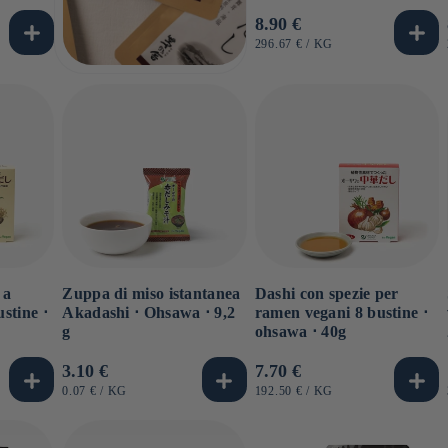
Prezzo
8.90 €
di
PREZZO
PER
296.67 €
/
KG
UNITARIO
listino
 a
Zuppa di miso istantanea
Dashi con spezie per
stine ⋅
Akadashi ⋅ Ohsawa ⋅ 9,2
ramen vegani 8 bustine ⋅
g
ohsawa ⋅ 40g
Prezzo
3.10 €
Prezzo
7.70 €
di
di
PREZZO
PER
PREZZO
PER
0.07 €
/
KG
192.50 €
/
KG
UNITARIO
UNITARIO
listino
listino