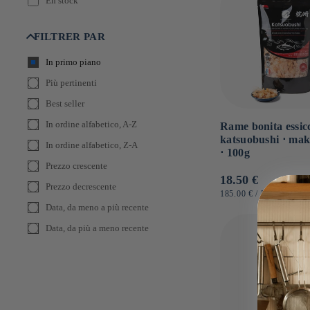
En stock
Shimaya
Shinmarusho
FILTRER PAR
In primo piano
Più pertinenti
Best seller
In ordine alfabetico, A-Z
Rame bonita essic
katsuobushi ⋅ ma
In ordine alfabetico, Z-A
⋅ 100g
Prezzo crescente
Prezzo
18.50 €
Prezzo decrescente
di
PREZZO
PER
185.00 €
/
KG
UNITARIO
listino
Data, da meno a più recente
Data, da più a meno recente