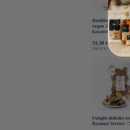
Bouillon Dashi a S
vegan 20 bustine ⋅
kayanoya ⋅ 120g
Prezzo
31.30 €
di
PREZZO
PER
260.83 €
/
KG
UNITARIO
listino
Funghi shiitake ess
Kyunan Service ⋅ 