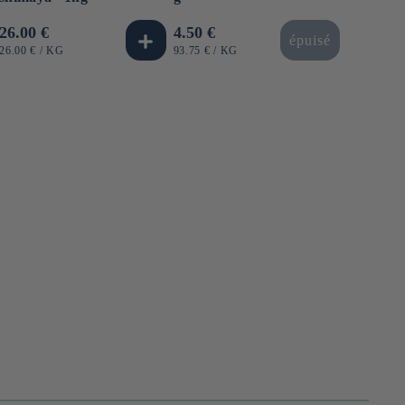
Prezzo
26.00 €
Prezzo
4.50 €
épuisé
di
di
PREZZO
PER
PREZZO
PER
26.00 €
/
KG
93.75 €
/
KG
UNITARIO
UNITARIO
listino
listino