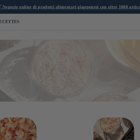
 Negozio online di prodotti alimentari giapponesi con oltre 1000 artico
ECETTES
 tra cui zuppa di miso e salse che accompagnano carni, verdure e pesc
ghe kombu secche e katsuobushi, trucioli boniti secchi. Scopri la nost