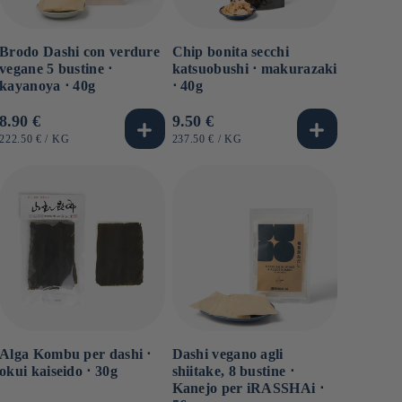
Brodo Dashi con verdure
Chip bonita secchi
vegane 5 bustine ⋅
katsuobushi ⋅ makurazaki
kayanoya ⋅ 40g
⋅ 40g
Prezzo
8.90 €
Prezzo
9.50 €
di
di
PREZZO
PER
PREZZO
PER
222.50 €
/
KG
237.50 €
/
KG
UNITARIO
UNITARIO
listino
listino
Alga Kombu per dashi ⋅
Dashi vegano agli
okui kaiseido ⋅ 30g
shiitake, 8 bustine ⋅
Kanejo per iRASSHAi ⋅