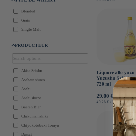
di
TYPE DE WHISKY
Saké Umami
UNITARIO
listino
Liqueur prune
Sans alcool
Blended
Liqueur Yuzu
Single Malt
Grain
Nama
Single Malt
Nigori
Nigori honjozo
PRODUCTEUR
Nikka
Pétillant
Akita Seishu
Sapporo
Liquore allo yuzu
Yuzushu Seifuku 
Asahara shuzo
Shochu de canne à sucre
720 ml
Asahi
Shochu de riz
Prezzo
29.00 €
Asahi shuzo
Shochu de sarrasin
di
PREZZO
PER
40.28 €
/
L
UNITARIO
Baeren Bier
listino
Suntory
Chikumanishiki
Umeshu
Chiyokotobuki Toraya
Vodka
Dassai
Yuzushu