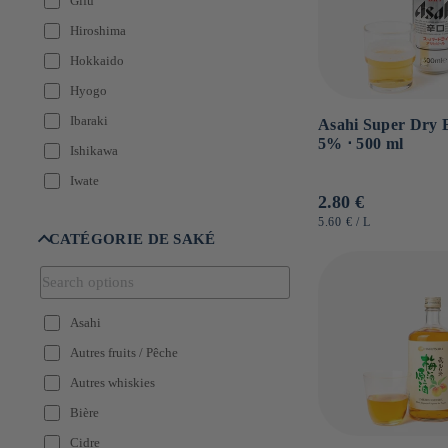
Gifu
Hiroshima
Hokkaido
Hyogo
Ibaraki
Asahi Super Dry B
5% ⋅ 500 ml
Ishikawa
Iwate
Prezzo
2.80 €
Kyoto
di
PREZZO
PER
5.60 €
/
L
UNITARIO
CATÉGORIE DE SAKÉ
Miyazaki
listino
Nagano
Nara
Asahi
Niigata
Autres fruits / Pêche
Okayama
Autres whiskies
Okinawa
Bière
Saitama
Cidre