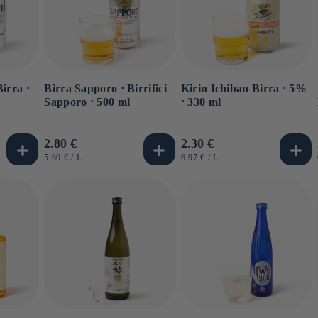
irra ⋅
Birra Sapporo ⋅ Birrifici
Kirin Ichiban Birra ⋅ 5%
Sapporo ⋅ 500 ml
⋅ 330 ml
Prezzo
2.80 €
Prezzo
2.30 €
di
di
PREZZO
PER
PREZZO
PER
5.60 €
/
L
6.97 €
/
L
UNITARIO
UNITARIO
listino
listino