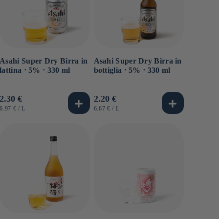
Asahi Super Dry Birra in
Asahi Super Dry Birra in
lattina ⋅ 5% ⋅ 330 ml
bottiglia ⋅ 5% ⋅ 330 ml
Prezzo
2.30 €
Prezzo
2.20 €
di
di
PREZZO
PER
PREZZO
PER
6.97 €
/
L
6.67 €
/
L
UNITARIO
UNITARIO
listino
listino