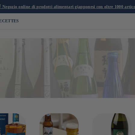
 Negozio online di prodotti alimentari giapponesi con oltre 1000 artico
ECETTES
icati. Se il più noto è il sake, realizzato con riso fermentato, ce ne
r guidarti nella scoperta, tra cui troverai whisky giapponese, shochu