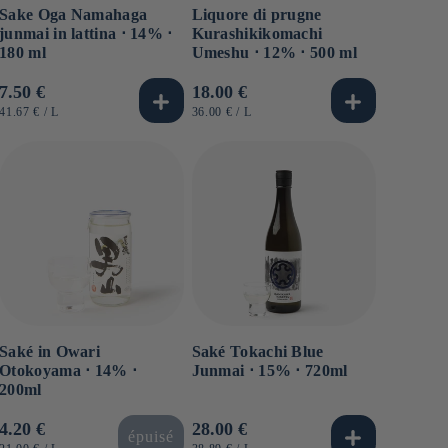
Sake Oga Namahaga
Liquore di prugne
junmai in lattina ⋅ 14% ⋅
Kurashikikomachi
180 ml
Umeshu ⋅ 12% ⋅ 500 ml
Prezzo
7.50 €
Prezzo
18.00 €
di
di
PREZZO
PER
PREZZO
PER
41.67 €
/
L
36.00 €
/
L
UNITARIO
UNITARIO
listino
listino
Saké in Owari
Saké Tokachi Blue
Otokoyama ⋅ 14% ⋅
Junmai ⋅ 15% ⋅ 720ml
200ml
Prezzo
4.20 €
Prezzo
28.00 €
épuisé
PREZZO
PER
PREZZO
PER