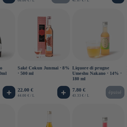
di
di
68.00 €
/
L
41.67 €
/
L
UNITARIO
UNITARIO
listino
listino
do
Saké Cokun Junmai ⋅ 8%
Liquore di prugne
20ml
⋅ 500 ml
Umeshu Nakano ⋅ 14% ⋅
180 ml
Prezzo
22.00 €
Prezzo
7.80 €
épuisé
di
di
PREZZO
PER
PREZZO
PER
44.00 €
/
L
43.33 €
/
L
UNITARIO
UNITARIO
listino
listino