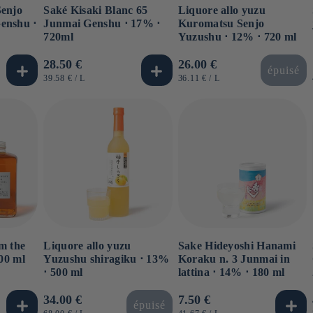
enjo
Saké Kisaki Blanc 65
Liquore allo yuzu
enshu ⋅
Junmai Genshu ⋅ 17% ⋅
Kuromatsu Senjo
720ml
Yuzushu ⋅ 12% ⋅ 720 ml
Prezzo
28.50 €
Prezzo
26.00 €
épuisé
di
di
PREZZO
PER
PREZZO
PER
39.58 €
/
L
36.11 €
/
L
UNITARIO
UNITARIO
listino
listino
m the
Liquore allo yuzu
Sake Hideyoshi Hanami
00 ml
Yuzushu shiragiku ⋅ 13%
Koraku n. 3 Junmai in
⋅ 500 ml
lattina ⋅ 14% ⋅ 180 ml
Prezzo
34.00 €
Prezzo
7.50 €
épuisé
PREZZO
PER
PREZZO
PER