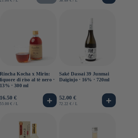
di
di
21.00 €
/
L
38.89 €
/
L
UNITARIO
UNITARIO
listino
listino
Rincha Kocha x Mirin:
Saké Dassai 39 Junmai
liquore di riso al tè nero ⋅
Daiginjo ⋅ 16% ⋅ 720ml
13% ⋅ 300 ml
Prezzo
16.50 €
Prezzo
52.00 €
di
di
PREZZO
PER
PREZZO
PER
55.00 €
/
L
72.22 €
/
L
UNITARIO
UNITARIO
listino
listino