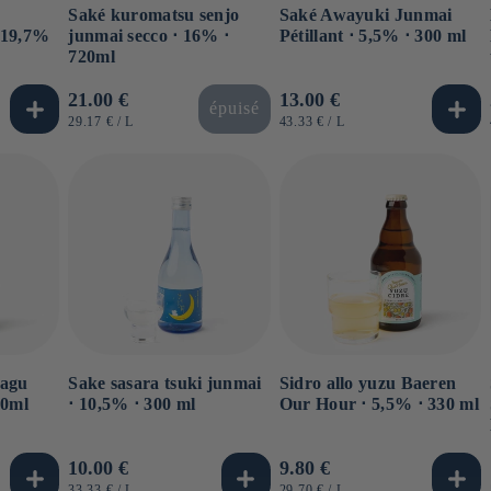
e
Saké kuromatsu senjo
Saké Awayuki Junmai
 19,7%
junmai secco ⋅ 16% ⋅
Pétillant ⋅ 5,5% ⋅ 300 ml
720ml
Prezzo
21.00 €
Prezzo
13.00 €
épuisé
di
di
PREZZO
PER
PREZZO
PER
29.17 €
/
L
43.33 €
/
L
UNITARIO
UNITARIO
listino
listino
yagu
Sake sasara tsuki junmai
Sidro allo yuzu Baeren
00ml
⋅ 10,5% ⋅ 300 ml
Our Hour ⋅ 5,5% ⋅ 330 ml
Prezzo
10.00 €
Prezzo
9.80 €
PREZZO
PER
PREZZO
PER
33.33 €
/
L
29.70 €
/
L