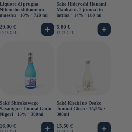
Liquore di prugna
Sake Hideyoshi Hanami
Nihonshu shikomi no
Mankai n. 2 junmai in
umeshu ⋅ 10% ⋅ 720 ml
lattina ⋅ 14% ⋅ 180 ml
Prezzo
29.00 €
Prezzo
5.80 €
di
di
PREZZO
PER
PREZZO
PER
40.28 €
/
L
32.22 €
/
L
UNITARIO
UNITARIO
listino
listino
Saké Shirakawago
Saké Kiseki no Osake
Sasanigori Junmai Ginjo
Junmai Ginjo ⋅ 15,5% ⋅
Nigori ⋅ 15% ⋅ 300ml
300ml
Prezzo
16.00 €
Prezzo
15.50 €
PREZZO
PER
PREZZO
PER
53.33 €
/
L
51.67 €
/
L