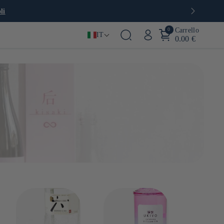
li
0
Carrello
IT
0.00 €
 sono molti altri! Il Giappone offre una gamma molto ampia di
, umeshu, gin giapponese e molti altri.