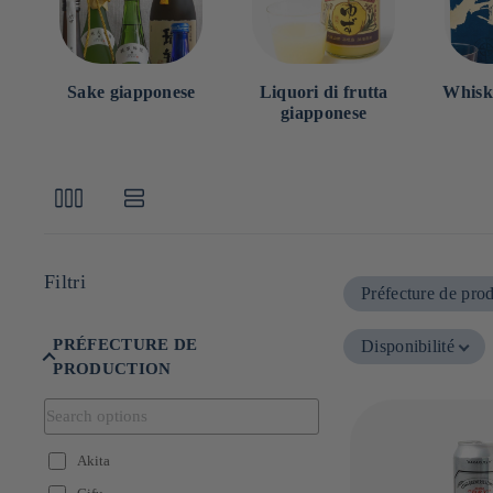
e
:
Sake giapponese
Liquori di frutta
Whisk
giapponese
Filtri
Préfecture de pro
PRÉFECTURE DE
Disponibilité
PRODUCTION
Akita