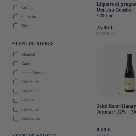
Tokyo
Liquore di prugn
Coffret
Umeshu Genshu ⋅
Toyama
⋅ 700 ml
Futsushu
Wakayama
Ginjo
Prezzo
25.00 €
Yamagata
di
PREZZO
PER
35.71 €
/
L
Honjozo
Yamaguchi
UNITARIO
listino
TYPE DE BIÈRES
Junmai
Yamanashi
Junmai daiginjo
Blended
Junmai daiginjo genshu
Grain
Junmai genshu
Lager (blonde)
Junmai ginjo
Saké Autre
Junmai Ginjo
Saké floral
Junmai ginjo nigori
Saké Floral
Saké Kaori Hana
Junmai pétillant
Saké fruité
Junmai ⋅ 12% ⋅ 3
Kirin
Saké Fruité
Liqueur autre
Saké umami
Prezzo
8.50 €
Liqueur fruit
PREZZO
PER
28.33 €
/
L