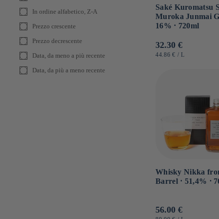
Saké Kuromatsu S
In ordine alfabetico, Z-A
Kimura Shuzo
Muroka Junmai G
16% ⋅ 720ml
Prezzo crescente
King Jozo
Prezzo decrescente
Kinshi Masamune
Prezzo
32.30 €
di
PREZZO
PER
44.86 €
/
L
Data, da meno a più recente
Kirin
UNITARIO
listino
Data, da più a meno recente
Kitaoka Honten
Kokonoe Mirin
Kuromatsu Senjo
Matsui Shuzo
Meiri Shuzo
Miwa shuzo
Miyashita Shuzo
Whisky Nikka fro
Miyazaki honten
Barrel ⋅ 51,4% ⋅ 7
Momokawa
Morikawa Shuzo
Prezzo
56.00 €
Morita
PREZZO
PER