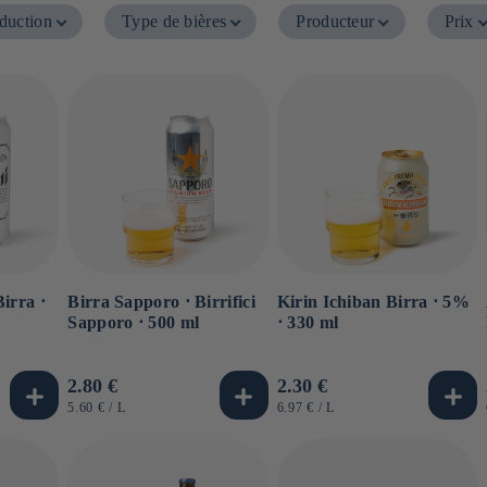
oduction
Type de bières
Producteur
Prix
irra ⋅
Birra Sapporo ⋅ Birrifici
Kirin Ichiban Birra ⋅ 5%
Sapporo ⋅ 500 ml
⋅ 330 ml
Prezzo
2.80 €
Prezzo
2.30 €
di
di
PREZZO
PER
PREZZO
PER
5.60 €
/
L
6.97 €
/
L
UNITARIO
UNITARIO
listino
listino