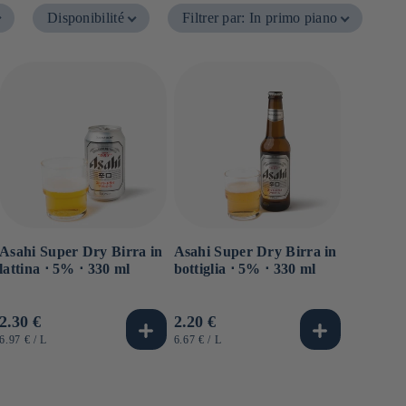
Disponibilité
Filtrer par
:
In primo piano
Asahi Super Dry Birra in
Asahi Super Dry Birra in
lattina ⋅ 5% ⋅ 330 ml
bottiglia ⋅ 5% ⋅ 330 ml
Prezzo
2.30 €
Prezzo
2.20 €
di
di
PREZZO
PER
PREZZO
PER
6.97 €
/
L
6.67 €
/
L
UNITARIO
UNITARIO
listino
listino