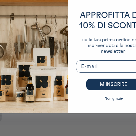
APPROFITTA 
10% DI SCON
Bicchieri da b
sulla tua prima ordine o
iscrivendoti alla nost
newsletter!
Email
Scoprite la nostra collezione di bicchieri, perfetti per gustare l
Guarda la collezione
M’INSCRIRE
Non grazie