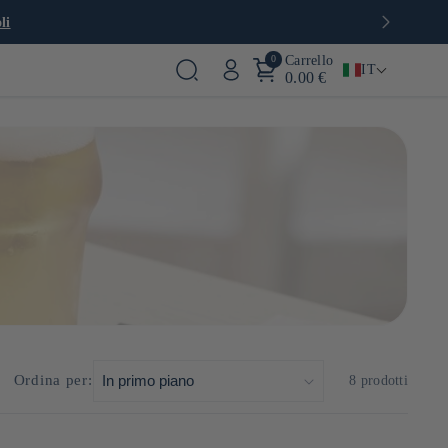
uropa
0
Carrello
IT
0.00 €
he. Dalle birre leggere e rinfrescanti ai sidri fruttati, ogni
apori e degli aromi della scena della birra giapponese.
HA
Ordina per:
8 prodotti