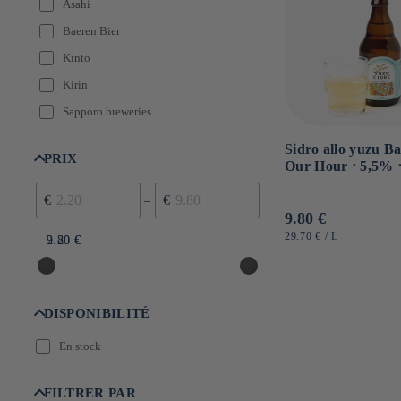
Asahi
Baeren Bier
Kinto
Kirin
Sapporo breweries
Sidro allo yuzu B
PRIX
Our Hour ⋅ 5,5% ⋅
€
€
–
Prezzo
9.80 €
di
PREZZO
PER
29.70 €
/
L
2.20 €
9.80 €
UNITARIO
listino
DISPONIBILITÉ
En stock
FILTRER PAR