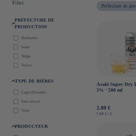
Filtri
e
Préfecture de pr
:
PRÉFECTURE DE
PRODUCTION
Hokkaido
Iwate
Shiga
Tokyo
TYPE DE BIÈRES
Asahi Super Dry B
5% ⋅ 500 ml
Lager (blonde)
Sans alcool
Prezzo
2.80 €
Verre
di
PREZZO
PER
5.60 €
/
L
UNITARIO
listino
PRODUCTEUR