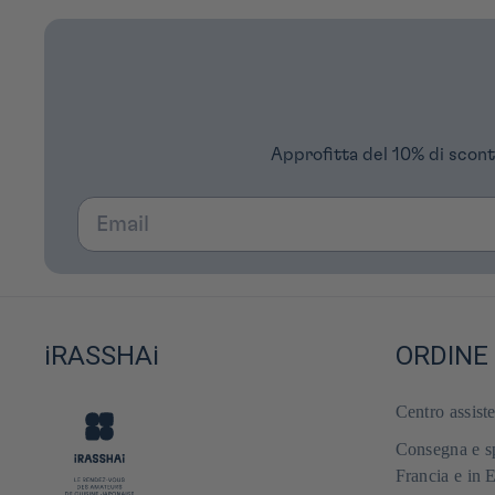
Approfitta del 10% di scont
Email
iRASSHAi
ORDINE
Centro assist
Consegna e sp
Francia e in 