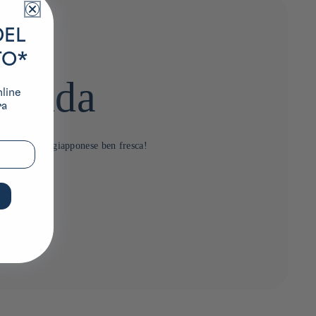
DEL
TO*
evanda
nline
ra
a vostra birra giapponese ben fresca!