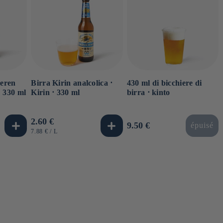
aeren
Birra Kirin analcolica ⋅
430 ml di bicchiere di
 330 ml
Kirin ⋅ 330 ml
birra ⋅ kinto
Prezzo
2.60 €
Prezzo
9.50 €
épuisé
di
PREZZO
PER
7.88 €
/
L
di
UNITARIO
listino
listino