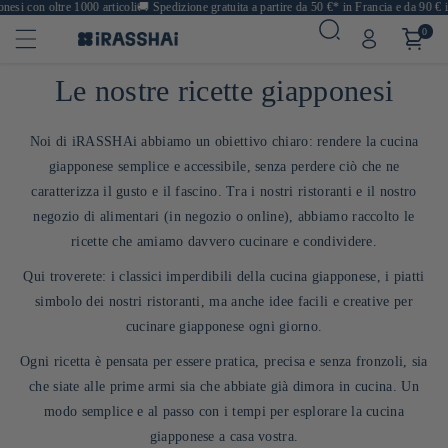
on oltre 1000 articoli
🚚
Spedizione gratuita a partire da 50 €* in Francia e da 90 € in Eu
0
Le nostre ricette giapponesi
Noi di iRASSHAi abbiamo un obiettivo chiaro: rendere la cucina
giapponese semplice e accessibile, senza perdere ciò che ne
caratterizza il gusto e il fascino. Tra i nostri ristoranti e il nostro
negozio di alimentari (in negozio o online), abbiamo raccolto le
ricette che amiamo davvero cucinare e condividere.
Qui troverete: i classici imperdibili della cucina giapponese, i piatti
simbolo dei nostri ristoranti, ma anche idee facili e creative per
cucinare giapponese ogni giorno.
Ogni ricetta è pensata per essere pratica, precisa e senza fronzoli, sia
che siate alle prime armi sia che abbiate già dimora in cucina. Un
modo semplice e al passo con i tempi per esplorare la cucina
giapponese a casa vostra.