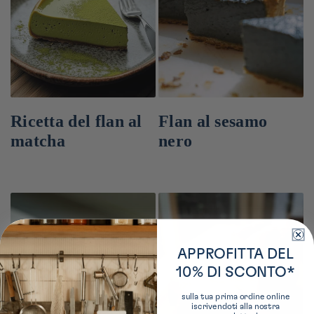
Ricetta del flan al
Flan al sesamo
matcha
nero
APPROFITTA DEL
10% DI SCONTO*
sulla tua prima ordine online
iscrivendoti alla nostra