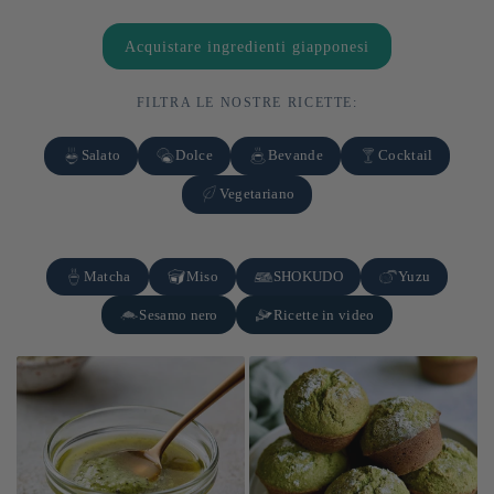
Acquistare ingredienti giapponesi
FILTRA LE NOSTRE RICETTE:
Salato
Dolce
Bevande
Cocktail
Vegetariano
Matcha
Miso
SHOKUDO
Yuzu
Sesamo nero
Ricette in video