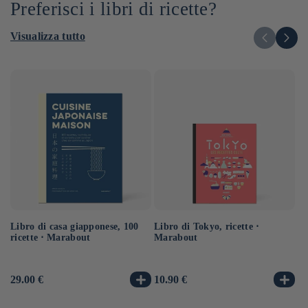
Preferisci i libri di ricette?
Visualizza tutto
Libro di casa giapponese, 100
Libro di Tokyo, ricette ⋅
Ra
ricette ⋅ Marabout
Marabout
no
sa
Prezzo
29.00 €
Prezzo
10.90 €
Pr
14
di
di
di
listino
listino
li