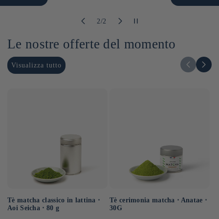
su
1
/
2
Le nostre offerte del momento
Visualizza tutto
Tè matcha classico in lattina ⋅
Tè cerimonia matcha ⋅ Anatae ⋅
Uj
Aoi Seicha ⋅ 80 g
30G
in
20