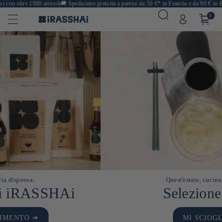
 con oltre 1000 articoli
🚚
Spedizione gratuita a partire da 50 €* in Francia e da 90 € in E
0
Da avere nella propria dispensa:
Gli essenziali di iRASSHAi
FACCIO RIFORNIMENTO ➔