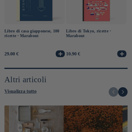
Libro di casa giapponese, 100
Libro di Tokyo, ricette ⋅
Ra
ricette ⋅ Marabout
Marabout
no
sa
Prezzo
29.00 €
Prezzo
10.90 €
Pr
14
di
di
di
listino
listino
li
Altri articoli
Visualizza tutto