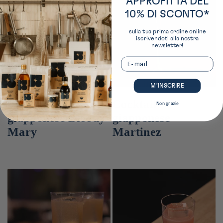
APPROFITTA DEL
10% DI SCONTO*
sulla tua prima ordine online
iscrivendoti alla nostra
newsletter!
Email
M’INSCRIRE
Cocktail
Cocktail
Non grazie
giapponese Bloody
giapponese
Mary
Martinez