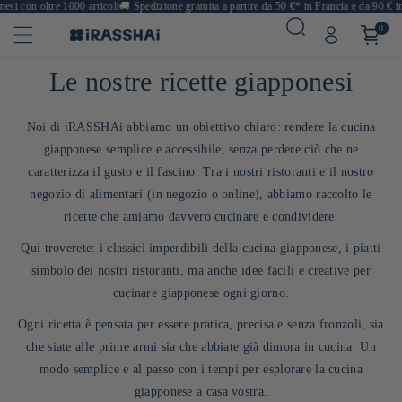
 con oltre 1000 articoli
🚚
Spedizione gratuita a partire da 50 €* in Francia e da 90 € in E
0
Le nostre ricette giapponesi
Noi di iRASSHAi abbiamo un obiettivo chiaro: rendere la cucina
giapponese semplice e accessibile, senza perdere ciò che ne
caratterizza il gusto e il fascino. Tra i nostri ristoranti e il nostro
negozio di alimentari (in negozio o online), abbiamo raccolto le
ricette che amiamo davvero cucinare e condividere.
Qui troverete: i classici imperdibili della cucina giapponese, i piatti
simbolo dei nostri ristoranti, ma anche idee facili e creative per
cucinare giapponese ogni giorno.
Ogni ricetta è pensata per essere pratica, precisa e senza fronzoli, sia
che siate alle prime armi sia che abbiate già dimora in cucina. Un
modo semplice e al passo con i tempi per esplorare la cucina
giapponese a casa vostra.