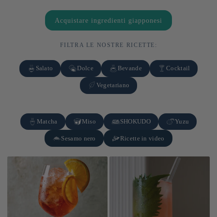
Acquistare ingredienti giapponesi
FILTRA LE NOSTRE RICETTE:
Salato
Dolce
Bevande
Cocktail
Vegetariano
Matcha
Miso
SHOKUDO
Yuzu
Sesamo nero
Ricette in video